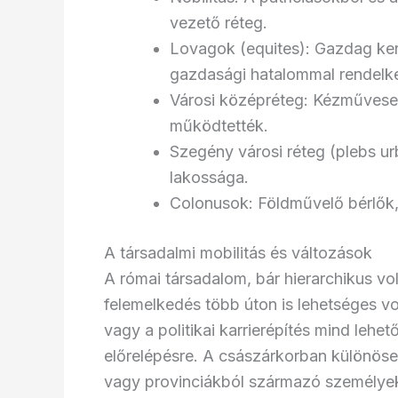
vezető réteg.
Lovagok (equites): Gazdag kere
gazdasági hatalommal rendelk
Városi középréteg: Kézművesek
működtették.
Szegény városi réteg (plebs 
lakossága.
Colonusok: Földművelő bérlők,
A társadalmi mobilitás és változások
A római társadalom, bár hierarchikus vol
felemelkedés több úton is lehetséges v
vagy a politikai karrierépítés mind lehet
előrelépésre. A császárkorban különösen
vagy provinciákból származó személyek 