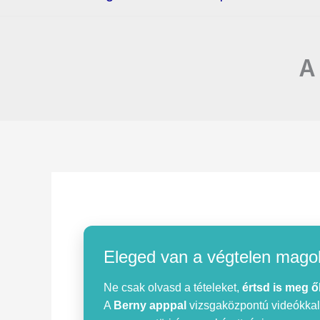
A
Eleged van a végtelen mago
Ne csak olvasd a tételeket,
értsd is meg ő
A
Berny apppal
vizsgaközpontú videókkal, 