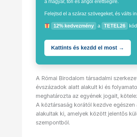
a magyar, töri és angol érettségire.
Felejtsd el a száraz szövegeket, és válts i
12% kedvezmény
a
TETEL26
kód
Kattints és kezdd el most →
A Római Birodalom társadalmi szerkezete
évszázadok alatt alakult ki és folyamat
meghatározta az egyének jogait, kötele
A köztársaság korától kezdve egészen 
alakultak ki, amelyek között jelentős k
szempontból.