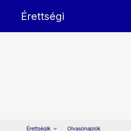
Skip
to
Érettségi
content
Érettségik
Olvasónaplók