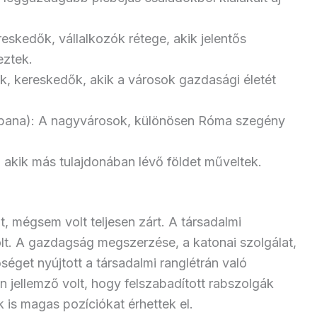
skedők, vállalkozók rétege, akik jelentős
eztek.
, kereskedők, akik a városok gazdasági életét
urbana): A nagyvárosok, különösen Róma szegény
 akik más tulajdonában lévő földet műveltek.
t, mégsem volt teljesen zárt. A társadalmi
olt. A gazdagság megszerzése, a katonai szolgálat,
őséget nyújtott a társadalmi ranglétrán való
 jellemző volt, hogy felszabadított rabszolgák
is magas pozíciókat érhettek el.