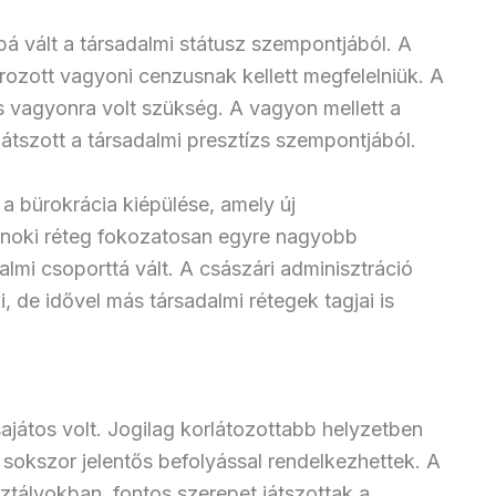
 vált a társadalmi státusz szempontjából. A
rozott vagyoni cenzusnak kellett megfelelniük. A
s vagyonra volt szükség. A vagyon mellett a
játszott a társadalmi presztízs szempontjából.
a bürokrácia kiépülése, amely új
talnoki réteg fokozatosan egyre nagyobb
dalmi csoporttá vált. A császári adminisztráció
i, de idővel más társadalmi rétegek tagjai is
ajátos volt. Jogilag korlátozottabb helyzetben
n sokszor jelentős befolyással rendelkezhettek. A
ztályokban, fontos szerepet játszottak a