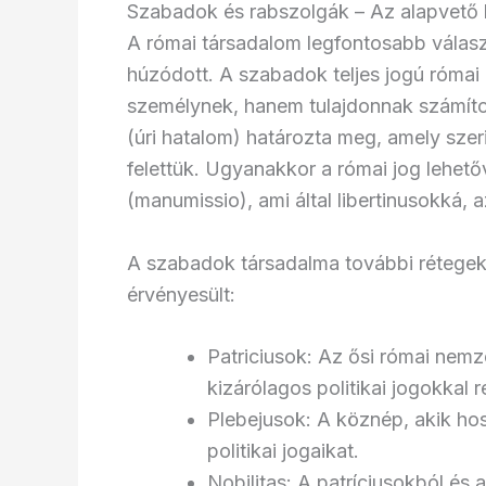
Szabadok és rabszolgák – Az alapvető
A római társadalom legfontosabb válas
húzódott. A szabadok teljes jogú római 
személynek, hanem tulajdonnak számítot
(úri hatalom) határozta meg, amely szer
felettük. Ugyanakkor a római jog lehető
(manumissio), ami által libertinusokká, 
A szabadok társadalma további rétegekr
érvényesült:
Patriciusok: Az ősi római nem
kizárólagos politikai jogokkal 
Plebejusok: A köznép, akik h
politikai jogaikat.
Nobilitas: A patríciusokból és 