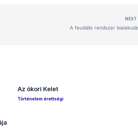
NEX
A feudális rendszer kialakulá
Az ókori Kelet
Történelem érettségi
ája