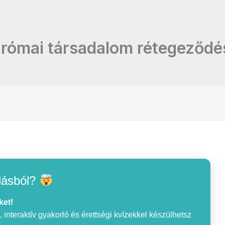
 római társadalom rétegeződé
lásból?
ket!
interaktív gyakorló és érettségi kvízekkel készülhetsz