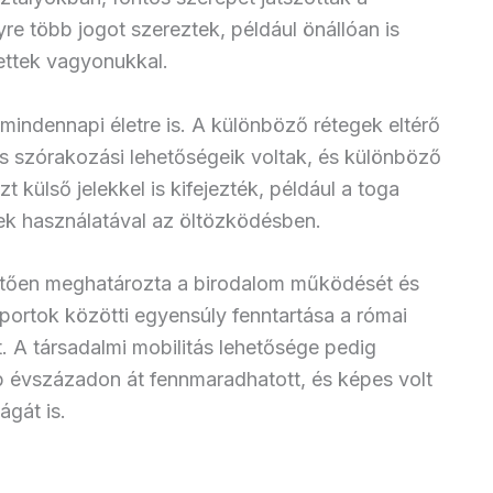
re több jogot szereztek, például önállóan is
ettek vagyonukkal.
 mindennapi életre is. A különböző rétegek eltérő
s szórakozási lehetőségeik voltak, és különböző
 külső jelekkel is kifejezték, például a toga
ek használatával az öltözködésben.
etően meghatározta a birodalom működését és
oportok közötti egyensúly fenntartása a római
t. A társadalmi mobilitás lehetősége pedig
b évszázadon át fennmaradhatott, és képes volt
ágát is.