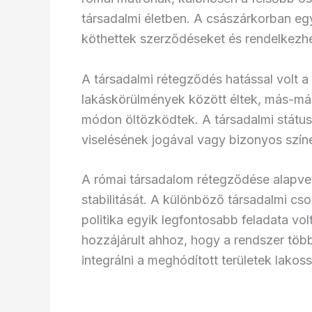
társadalmi életben. A császárkorban egy
köthettek szerződéseket és rendelkezh
A társadalmi rétegződés hatással volt a
lakáskörülmények között éltek, más-má
módon öltözködtek. A társadalmi státuszt
viselésének jogával vagy bizonyos szín
A római társadalom rétegződése alapv
stabilitását. A különböző társadalmi cs
politika egyik legfontosabb feladata vol
hozzájárult ahhoz, hogy a rendszer töb
integrálni a meghódított területek lakoss