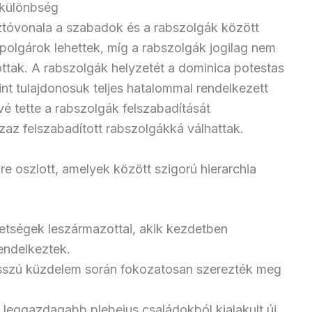
 különbség
ztóvonala a szabadok és a rabszolgák között
polgárok lehettek, míg a rabszolgák jogilag nem
tak. A rabszolgák helyzetét a dominica potestas
int tulajdonosuk teljes hatalommal rendelkezett
vé tette a rabszolgák felszabadítását
azaz felszabadított rabszolgákká válhattak.
e oszlott, amelyek között szigorú hierarchia
zetségek leszármazottai, akik kezdetben
rendelkeztek.
osszú küzdelem során fokozatosan szerezték meg
a leggazdagabb plebejus családokból kialakult új