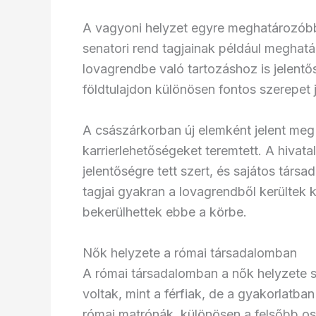
A vagyoni helyzet egyre meghatározóbbá
senatori rend tagjainak például meghatá
lovagrendbe való tartozáshoz is jelentő
földtulajdon különösen fontos szerepet 
A császárkorban új elemként jelent meg 
karrierlehetőségeket teremtett. A hiva
jelentőségre tett szert, és sajátos társa
tagjai gyakran a lovagrendből kerültek k
bekerülhettek ebbe a körbe.
Nők helyzete a római társadalomban
A római társadalomban a nők helyzete s
voltak, mint a férfiak, de a gyakorlatba
római matrónák, különösen a felsőbb os