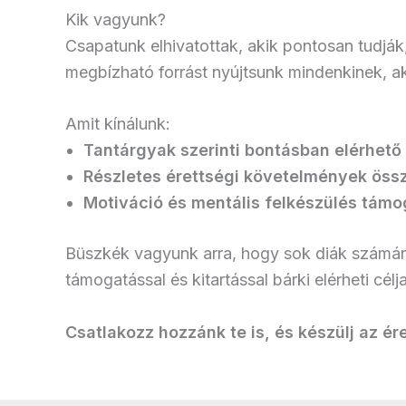
Kik vagyunk?
Csapatunk elhivatottak, akik pontosan tudják,
megbízható forrást nyújtsunk mindenkinek, aki
Amit kínálunk:
Tantárgyak szerinti bontásban elérhet
Részletes érettségi követelmények öss
Motiváció és mentális felkészülés tám
Büszkék vagyunk arra, hogy sok diák számára
támogatással és kitartással bárki elérheti célja
Csatlakozz hozzánk te is, és készülj az ér