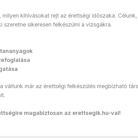
 milyen kihívásokat rejt az érettségi időszaka. Célunk
 szeretne sikeresen felkészülni a vizsgákra.
ő tananyagok
zefoglalása
ogatása
 váltunk már az érettségi felkészülés megbízható tár
it.
ettségire magabiztosan az erettsegik.hu-val!