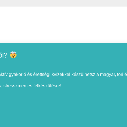
ól?
tív gyakorló és érettségi kvízekkel készülhetsz a magyar, töri é
ív, stresszmentes felkészülésre!