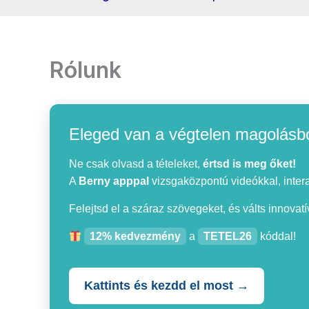
Rólunk
Eleged van a végtelen magolásb
Ne csak olvasd a tételeket,
értsd is meg őket!
A
Berny apppal
vizsgaközpontú videókkal, interak
Felejtsd el a száraz szövegeket, és válts innovat
12% kedvezmény
a
TETEL26
kóddal!
Kattints és kezdd el most →