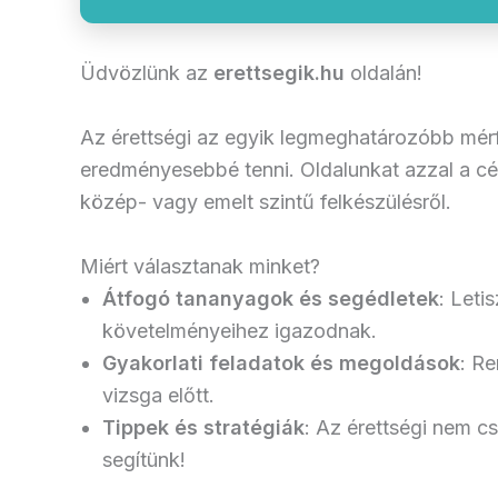
Üdvözlünk az
erettsegik.hu
oldalán!
Az érettségi az egyik legmeghatározóbb mérfö
eredményesebbé tenni. Oldalunkat azzal a cél
közép- vagy emelt szintű felkészülésről.
Miért választanak minket?
Átfogó tananyagok és segédletek
: Leti
követelményeihez igazodnak.
Gyakorlati feladatok és megoldások
: Re
vizsga előtt.
Tippek és stratégiák
: Az érettségi nem cs
segítünk!