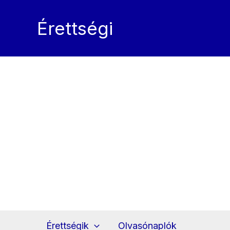
Skip
to
Érettségi
content
Érettségik
Olvasónaplók