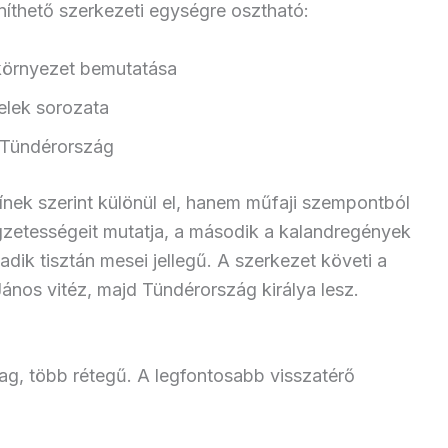
öníthető szerkezeti egységre osztható:
i környezet bemutatása
elek sorozata
 Tündérország
nek szerint különül el, hanem műfaji szempontból
legzetességeit mutatja, a második a kalandregények
dik tisztán mesei jellegű. A szerkezet követi a
János vitéz, majd Tündérország királya lesz.
g, több rétegű. A legfontosabb visszatérő