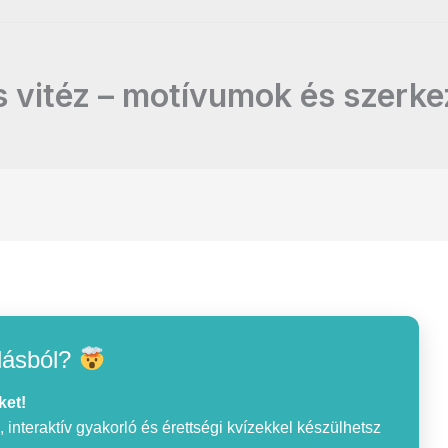
s vitéz – motívumok és szerk
lásból?
ket!
interaktív gyakorló és érettségi kvízekkel készülhetsz