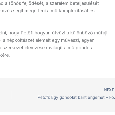
nd a főhős fejlődését, a szerelem beteljesülését
lemzés segít megérteni a mű komplexitását és
elni, hogy Petőfi hogyan ötvözi a különböző műfaji
 a népköltészet elemeit egy művészi, egyéni
a szerkezet elemzése rávilágít a mű gondos
kére.
NEX
Petőfi: Egy gon