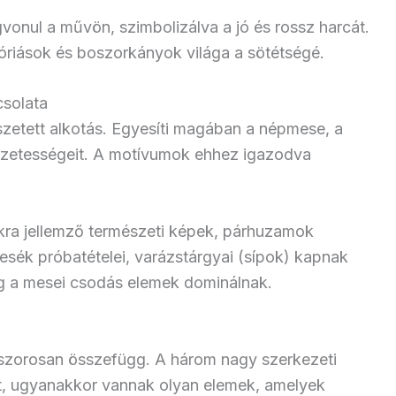
gvonul a művön, szimbolizálva a jó és rossz harcát.
óriások és boszorkányok világa a sötétségé.
csolata
szetett alkotás. Egyesíti magában a népmese, a
gzetességeit. A motívumok ehhez igazodva
okra jellemző természeti képek, párhuzamok
sék próbatételei, varázstárgyai (sípok) kapnak
ig a mesei csodás elemek dominálnak.
szorosan összefügg. A három nagy szerkezeti
, ugyanakkor vannak olyan elemek, amelyek