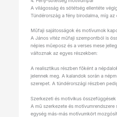
4. Fény-sötétség motívumpár
A világosság és sötétség ellentéte végi
Tündérország a fény birodalma, míg az 
Műfaji sajátosságok és motívumok kap
A János vitéz műfaji szempontból is ös
népies műeposz és a verses mese jelle
változnak az egyes részekben:
A realisztikus részben főként a népdal
jelennek meg. A kalandok során a népme
szerepet. A tündérországi részben ped
Szerkezeti és motivikus összefüggések
A mű szerkezete és motívumrendszere 
egység más-más motívumkört mozgósít