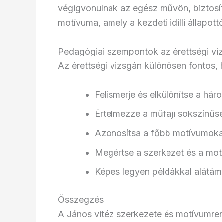
végigvonulnak az egész művön, biztosít
motívuma, amely a kezdeti idilli állapottó
Pedagógiai szempontok az érettségi v
Az érettségi vizsgán különösen fontos, 
Felismerje és elkülönítse a há
Értelmezze a műfaji sokszínűs
Azonosítsa a főbb motívumokat
Megértse a szerkezet és a mo
Képes legyen példákkal alátámas
Összegzés
A János vitéz szerkezete és motívumre