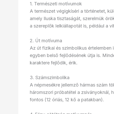
1. Természeti motívumok
A természet végigkíséri a történetet, k
amely Iluska tisztaságát, szerelmük örök
a szereplők lelkiállapotát is, például a 
2. Út motívuma
Az út fizikai és szimbolikus értelemben
egyben belső fejlődésének útja is. Min
karaktere fejlődik, érik.
3. Számszimbolika
A népmesékre jellemző hármas szám töb
háromszori próbatétel a zsiványoknál, h
fontos (12 óriás, 12 kő a patakban).