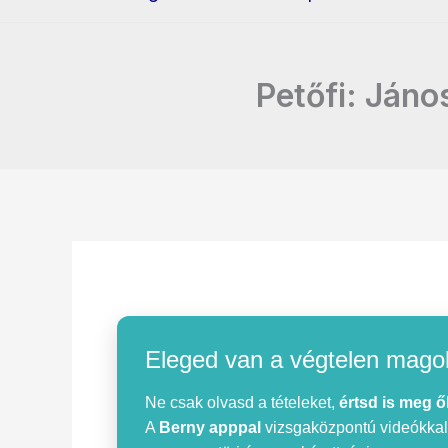
Petőfi: Jáno
Eleged van a végtelen mago
Ne csak olvasd a tételeket,
értsd is meg ő
A
Berny apppal
vizsgaközpontú videókkal, 