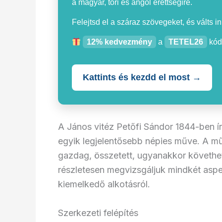
a magyar, töri és angol érettségire.
Felejtsd el a száraz szövegeket, és válts i
12% kedvezmény
a
TETEL26
kód
Kattints és kezdd el most →
A János vitéz Petőfi Sándor 1844-ben í
egyik legjelentősebb népies műve. A m
gazdag, összetett, ugyanakkor követhet
részletesen megvizsgáljuk mindkét aspek
kiemelkedő alkotásról.
Szerkezeti felépítés