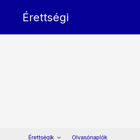
Skip
to
Érettségi
content
Érettségik
Olvasónaplók