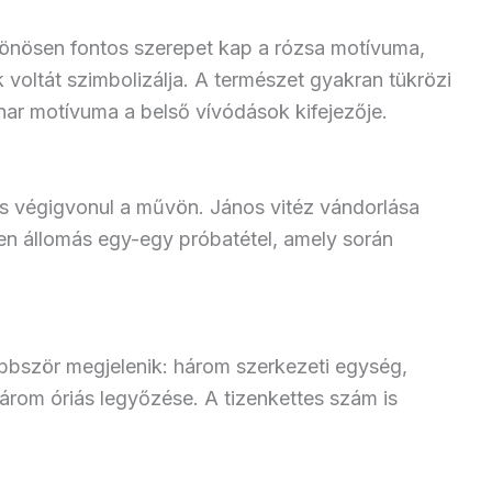
ülönösen fontos szerepet kap a rózsa motívuma,
 voltát szimbolizálja. A természet gyakran tükrözi
vihar motívuma a belső vívódások kifejezője.
 is végigvonul a művön. János vitéz vándorlása
den állomás egy-egy próbatétel, amely során
bször megjelenik: három szerkezeti egység,
árom óriás legyőzése. A tizenkettes szám is