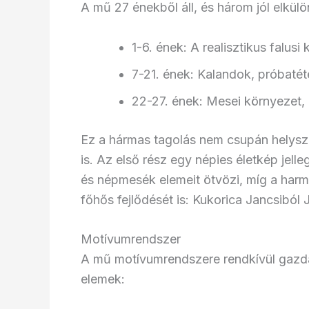
A mű 27 énekből áll, és három jól elkül
1-6. ének: A realisztikus falus
7-21. ének: Kalandok, próbatét
22-27. ének: Mesei környezet,
Ez a hármas tagolás nem csupán helyszí
is. Az első rész egy népies életkép jel
és népmesék elemeit ötvözi, míg a harma
főhős fejlődését is: Kukorica Jancsiból 
Motívumrendszer
A mű motívumrendszere rendkívül gazda
elemek: