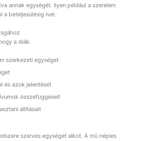
va annak egységét. Ilyen például a szerelem
l a beteljesülésig ível.
izsgához
hogy a diák:
rom szerkezeti egységet
éget
 és azok jelentését
tívumok összefüggéseit
ztani állításait
ndszere szerves egységet alkot. A mű népies