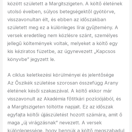
között született a Margitszigeten. A költő életének
utolsó éveiben, súlyos betegségektől gyötörve,
visszavonultan élt, és ebben az időszakban
született meg ez a különleges lírai gyűjtemény. A
versek eredetileg nem közlésre szánt, személyes
jellegű költemények voltak, melyeket a költő egy
kis kéziratos füzetbe, az úgynevezett „Kapcsos
könyvbe” jegyzett le.
A ciklus keletkezési körülményei és jelentősége
Az Őszikék születése szorosan összefügg Arany
életének késői szakaszával. A költő ekkor már
visszavonult az Akadémia főtitkári pozíciójából, és
a Margitszigeten töltötte napjait. Ez az időszak
egyfajta költői újjászületést hozott számára, amit ő
maga „új virágzásnak” nevezett. A versek
különlegessége, hogy bennük a költő megszabadul