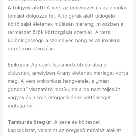
A tölgyek alatt:
A vers az emlékezés és az elmúlás
témáját dolgozza fel. A tölgyfák alatt üldögélő
költő saját életének múlásán mereng, miközben a
természet örök körforgását szemléli. A vers
különlegessége a személyes hang és az ironikus
önreflexió ötvözése.
Epilógus:
Az egyik legismertebb darabja a
ciklusnak, amelyben Arany életének mérlegét vonja
meg. A vers önironikus hangvétele, a „mást
gondolt” visszatérő motívuma a be nem teljesült
vágyak és a sors elfogadásának kettősségét
mutatja be.
Tamburás öreg úr:
A zene és költészet
kapcsolatát, valamint az öregedő művész alakját