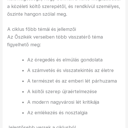
a közéleti költő szerepétől, és rendkívül személyes,
őszinte hangon szólal meg.
A ciklus főbb témái és jellemzői
Az Őszikék verseiben több visszatérő téma
figyelhető meg:
Az öregedés és elmúlás gondolata
A számvetés és visszatekintés az életre
A természet és az emberi lét párhuzama
A költői szerep újraértelmezése
A modern nagyvárosi lét kritikája
Az emlékezés és nosztalgia
Jelentősebb versek a ciklusból