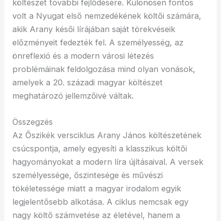
költészet további fejlődésére. Különösen fontos
volt a Nyugat első nemzedékének költői számára,
akik Arany késői lírájában saját törekvéseik
előzményeit fedezték fel. A személyesség, az
önreflexió és a modern városi létezés
problémáinak feldolgozása mind olyan vonások,
amelyek a 20. századi magyar költészet
meghatározó jellemzőivé váltak.
Összegzés
Az Őszikék versciklus Arany János költészetének
csúcspontja, amely egyesíti a klasszikus költői
hagyományokat a modern líra újításaival. A versek
személyessége, őszintesége és művészi
tökéletessége miatt a magyar irodalom egyik
legjelentősebb alkotása. A ciklus nemcsak egy
nagy költő számvetése az életével, hanem a