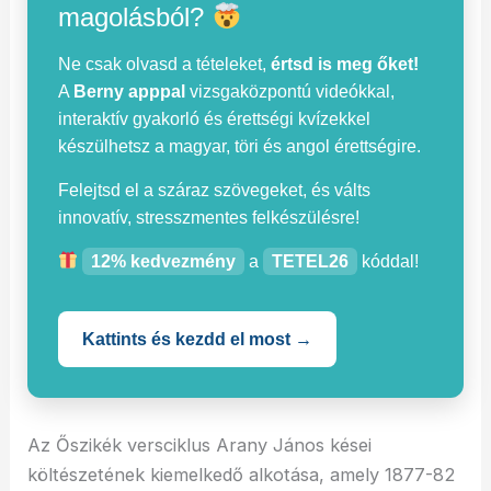
magolásból?
Ne csak olvasd a tételeket,
értsd is meg őket!
A
Berny apppal
vizsgaközpontú videókkal,
interaktív gyakorló és érettségi kvízekkel
készülhetsz a magyar, töri és angol érettségire.
Felejtsd el a száraz szövegeket, és válts
innovatív, stresszmentes felkészülésre!
12% kedvezmény
a
TETEL26
kóddal!
Kattints és kezdd el most →
Az Őszikék versciklus Arany János kései
költészetének kiemelkedő alkotása, amely 1877-82