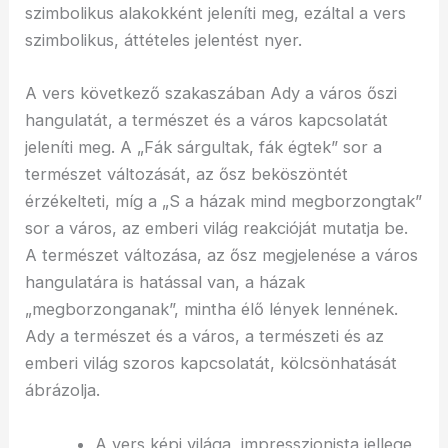
szimbolikus alakokként jeleníti meg, ezáltal a vers
szimbolikus, áttételes jelentést nyer.
A vers következő szakaszában Ady a város őszi
hangulatát, a természet és a város kapcsolatát
jeleníti meg. A „Fák sárgultak, fák égtek” sor a
természet változását, az ősz beköszöntét
érzékelteti, míg a „S a házak mind megborzongtak”
sor a város, az emberi világ reakcióját mutatja be.
A természet változása, az ősz megjelenése a város
hangulatára is hatással van, a házak
„megborzonganak”, mintha élő lények lennének.
Ady a természet és a város, a természeti és az
emberi világ szoros kapcsolatát, kölcsönhatását
ábrázolja.
A vers képi világa, impresszionista jellege