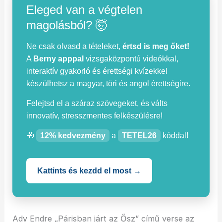
Eleged van a végtelen
magolásból? 🤯
Ne csak olvasd a tételeket,
értsd is meg őket!
A
Berny apppal
vizsgaközpontú videókkal,
interaktív gyakorló és érettségi kvízekkel
készülhetsz a magyar, töri és angol érettségire.
Felejtsd el a száraz szövegeket, és válts
innovatív, stresszmentes felkészülésre!
🎁
12% kedvezmény
a
TETEL26
kóddal!
Kattints és kezdd el most →
Ady Endre „Párisban járt az Ősz” című verse az