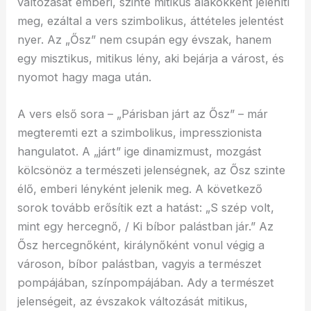
változását emberi, szinte mitikus alakokként jeleníti
meg, ezáltal a vers szimbolikus, áttételes jelentést
nyer. Az „Ősz” nem csupán egy évszak, hanem
egy misztikus, mitikus lény, aki bejárja a várost, és
nyomot hagy maga után.
A vers első sora – „Párisban járt az Ősz” – már
megteremti ezt a szimbolikus, impresszionista
hangulatot. A „járt” ige dinamizmust, mozgást
kölcsönöz a természeti jelenségnek, az Ősz szinte
élő, emberi lényként jelenik meg. A következő
sorok tovább erősítik ezt a hatást: „S szép volt,
mint egy hercegnő, / Ki bíbor palástban jár.” Az
Ősz hercegnőként, királynőként vonul végig a
városon, bíbor palástban, vagyis a természet
pompájában, színpompájában. Ady a természet
jelenségeit, az évszakok változását mitikus,