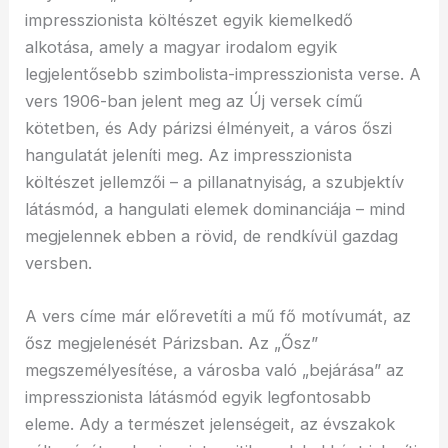
impresszionista költészet egyik kiemelkedő
alkotása, amely a magyar irodalom egyik
legjelentősebb szimbolista-impresszionista verse. A
vers 1906-ban jelent meg az Új versek című
kötetben, és Ady párizsi élményeit, a város őszi
hangulatát jeleníti meg. Az impresszionista
költészet jellemzői – a pillanatnyiság, a szubjektív
látásmód, a hangulati elemek dominanciája – mind
megjelennek ebben a rövid, de rendkívül gazdag
versben.
A vers címe már előrevetíti a mű fő motívumát, az
ősz megjelenését Párizsban. Az „Ősz”
megszemélyesítése, a városba való „bejárása” az
impresszionista látásmód egyik legfontosabb
eleme. Ady a természet jelenségeit, az évszakok