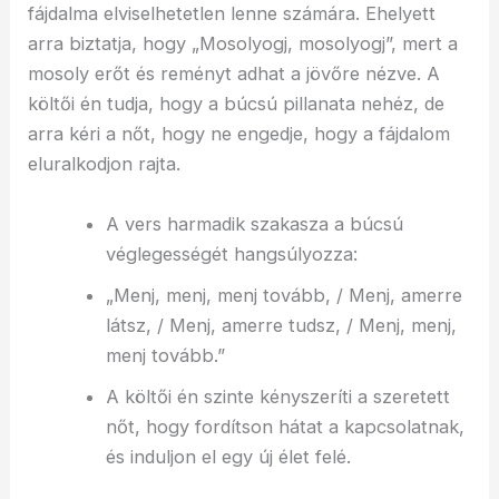
fájdalma elviselhetetlen lenne számára. Ehelyett
arra biztatja, hogy „Mosolyogj, mosolyogj”, mert a
mosoly erőt és reményt adhat a jövőre nézve. A
költői én tudja, hogy a búcsú pillanata nehéz, de
arra kéri a nőt, hogy ne engedje, hogy a fájdalom
eluralkodjon rajta.
A vers harmadik szakasza a búcsú
véglegességét hangsúlyozza:
„Menj, menj, menj tovább, / Menj, amerre
látsz, / Menj, amerre tudsz, / Menj, menj,
menj tovább.”
A költői én szinte kényszeríti a szeretett
nőt, hogy fordítson hátat a kapcsolatnak,
és induljon el egy új élet felé.