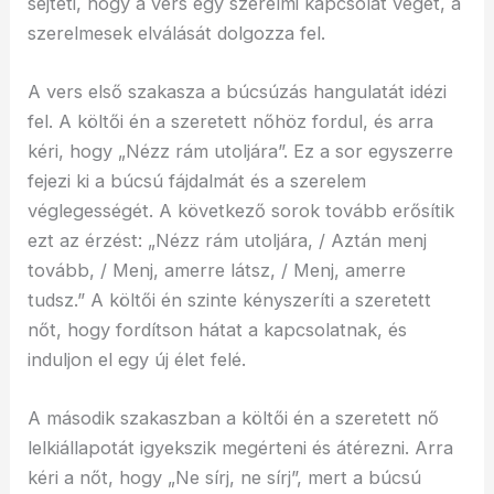
sejteti, hogy a vers egy szerelmi kapcsolat végét, a
szerelmesek elválását dolgozza fel.
A vers első szakasza a búcsúzás hangulatát idézi
fel. A költői én a szeretett nőhöz fordul, és arra
kéri, hogy „Nézz rám utoljára”. Ez a sor egyszerre
fejezi ki a búcsú fájdalmát és a szerelem
véglegességét. A következő sorok tovább erősítik
ezt az érzést: „Nézz rám utoljára, / Aztán menj
tovább, / Menj, amerre látsz, / Menj, amerre
tudsz.” A költői én szinte kényszeríti a szeretett
nőt, hogy fordítson hátat a kapcsolatnak, és
induljon el egy új élet felé.
A második szakaszban a költői én a szeretett nő
lelkiállapotát igyekszik megérteni és átérezni. Arra
kéri a nőt, hogy „Ne sírj, ne sírj”, mert a búcsú