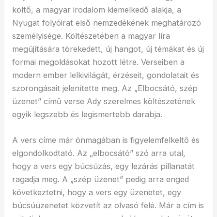
költő, a magyar irodalom kiemelkedő alakja, a
Nyugat folyóirat első nemzedékének meghatározó
személyisége. Költészetében a magyar líra
megújítására törekedett, új hangot, új témákat és új
formai megoldásokat hozott létre. Verseiben a
modern ember lelkivilágát, érzéseit, gondolatait és
szorongásait jelenítette meg. Az „Elbocsátó, szép
üzenet” című verse Ady szerelmes költészetének
egyik legszebb és legismertebb darabja.
A vers címe már önmagában is figyelemfelkeltő és
elgondolkodtató. Az „elbocsátó” szó arra utal,
hogy a vers egy búcsúzás, egy lezárás pillanatát
ragadja meg. A „szép üzenet” pedig arra enged
következtetni, hogy a vers egy üzenetet, egy
búcsúüzenetet közvetít az olvasó felé. Már a cím is