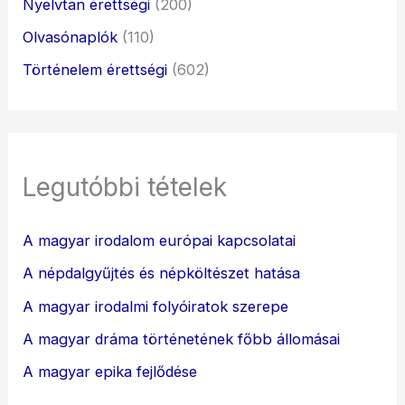
Nyelvtan érettségi
(200)
Olvasónaplók
(110)
Történelem érettségi
(602)
Legutóbbi tételek
A magyar irodalom európai kapcsolatai
A népdalgyűjtés és népköltészet hatása
A magyar irodalmi folyóiratok szerepe
A magyar dráma történetének főbb állomásai
A magyar epika fejlődése