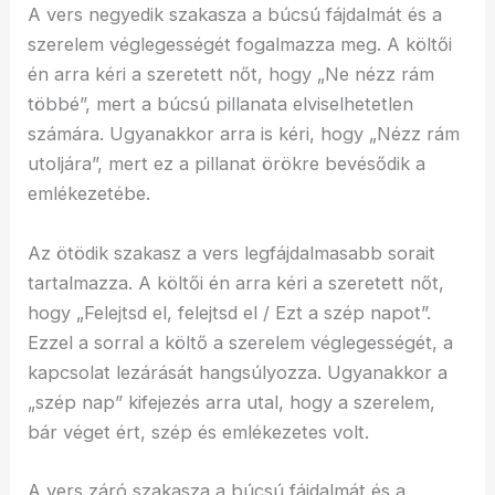
A vers negyedik szakasza a búcsú fájdalmát és a
szerelem véglegességét fogalmazza meg. A költői
én arra kéri a szeretett nőt, hogy „Ne nézz rám
többé”, mert a búcsú pillanata elviselhetetlen
számára. Ugyanakkor arra is kéri, hogy „Nézz rám
utoljára”, mert ez a pillanat örökre bevésődik a
emlékezetébe.
Az ötödik szakasz a vers legfájdalmasabb sorait
tartalmazza. A költői én arra kéri a szeretett nőt,
hogy „Felejtsd el, felejtsd el / Ezt a szép napot”.
Ezzel a sorral a költő a szerelem véglegességét, a
kapcsolat lezárását hangsúlyozza. Ugyanakkor a
„szép nap” kifejezés arra utal, hogy a szerelem,
bár véget ért, szép és emlékezetes volt.
A vers záró szakasza a búcsú fájdalmát és a