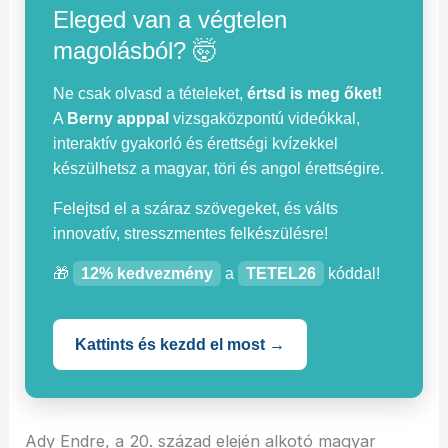
Eleged van a végtelen
magolásból? 🤯
Ne csak olvasd a tételeket,
értsd is meg őket!
A
Berny apppal
vizsgaközpontú videókkal,
interaktív gyakorló és érettségi kvízekkel
készülhetsz a magyar, töri és angol érettségire.
Felejtsd el a száraz szövegeket, és válts
innovatív, stresszmentes felkészülésre!
🎁
12% kedvezmény
a
TETEL26
kóddal!
Kattints és kezdd el most →
Ady Endre, a 20. század elején alkotó magyar