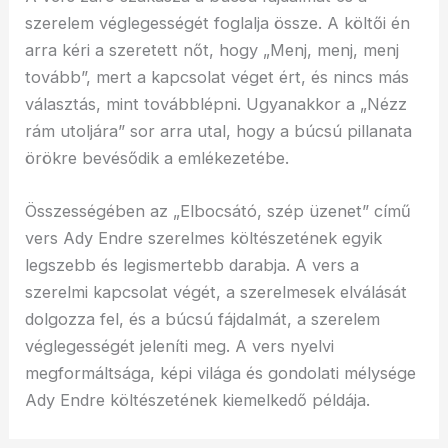
szerelem véglegességét foglalja össze. A költői én
arra kéri a szeretett nőt, hogy „Menj, menj, menj
tovább”, mert a kapcsolat véget ért, és nincs más
választás, mint továbblépni. Ugyanakkor a „Nézz
rám utoljára” sor arra utal, hogy a búcsú pillanata
örökre bevésődik a emlékezetébe.
Összességében az „Elbocsátó, szép üzenet” című
vers Ady Endre szerelmes költészetének egyik
legszebb és legismertebb darabja. A vers a
szerelmi kapcsolat végét, a szerelmesek elválását
dolgozza fel, és a búcsú fájdalmát, a szerelem
véglegességét jeleníti meg. A vers nyelvi
megformáltsága, képi világa és gondolati mélysége
Ady Endre költészetének kiemelkedő példája.