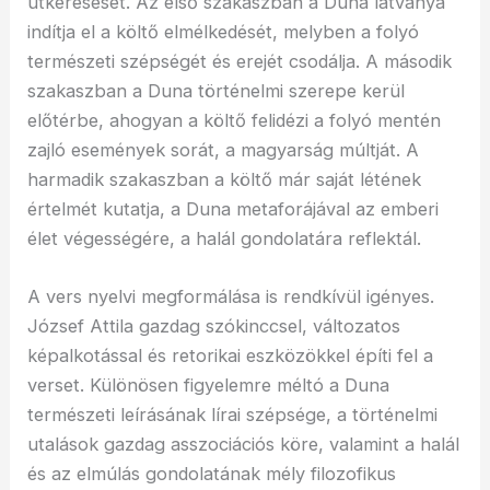
útkeresését. Az első szakaszban a Duna látványa
indítja el a költő elmélkedését, melyben a folyó
természeti szépségét és erejét csodálja. A második
szakaszban a Duna történelmi szerepe kerül
előtérbe, ahogyan a költő felidézi a folyó mentén
zajló események sorát, a magyarság múltját. A
harmadik szakaszban a költő már saját létének
értelmét kutatja, a Duna metaforájával az emberi
élet végességére, a halál gondolatára reflektál.
A vers nyelvi megformálása is rendkívül igényes.
József Attila gazdag szókinccsel, változatos
képalkotással és retorikai eszközökkel építi fel a
verset. Különösen figyelemre méltó a Duna
természeti leírásának lírai szépsége, a történelmi
utalások gazdag asszociációs köre, valamint a halál
és az elmúlás gondolatának mély filozofikus