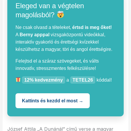
Eleged van a végtelen
magolásból?
Ne csak olvasd a tételeket,
értsd is meg őket!
A
Berny apppal
vizsgaközpontú videókkal,
interaktív gyakorló és érettségi kvízekkel
készülhetsz a magyar, töri és angol érettségire.
Felejtsd el a száraz szövegeket, és válts
innovatív, stresszmentes felkészülésre!
12% kedvezmény
a
TETEL26
kóddal!
Kattints és kezdd el most →
József Attila „A Dunánál” című verse a magyar