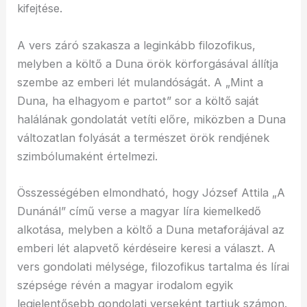
kifejtése.
A vers záró szakasza a leginkább filozofikus,
melyben a költő a Duna örök körforgásával állítja
szembe az emberi lét mulandóságát. A „Mint a
Duna, ha elhagyom e partot” sor a költő saját
halálának gondolatát vetíti előre, miközben a Duna
változatlan folyását a természet örök rendjének
szimbólumaként értelmezi.
Összességében elmondható, hogy József Attila „A
Dunánál” című verse a magyar líra kiemelkedő
alkotása, melyben a költő a Duna metaforájával az
emberi lét alapvető kérdéseire keresi a választ. A
vers gondolati mélysége, filozofikus tartalma és lírai
szépsége révén a magyar irodalom egyik
legjelentősebb gondolati verseként tartjuk számon.