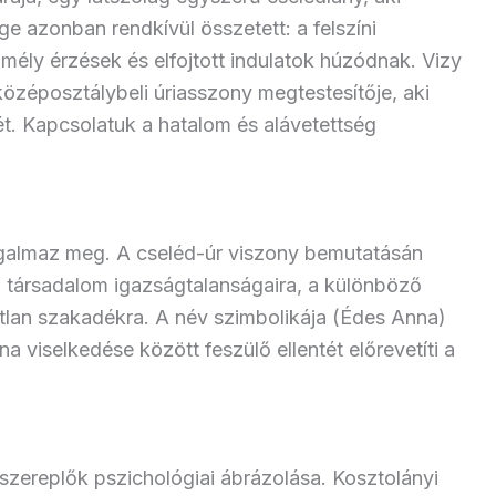
e azonban rendkívül összetett: a felszíni
mély érzések és elfojtott indulatok húzódnak. Vizy
középosztálybeli úriasszony megtestesítője, aki
ét. Kapcsolatuk a hatalom és alávetettség
fogalmaz meg. A cseléd-úr viszony bemutatásán
eli társadalom igazságtalanságaira, a különböző
atlan szakadékra. A név szimbolikája (Édes Anna)
a viselkedése között feszülő ellentét előrevetíti a
zereplők pszichológiai ábrázolása. Kosztolányi