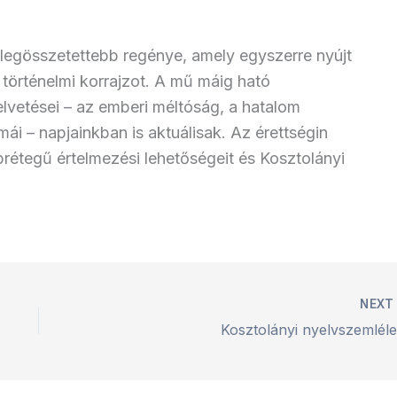
legösszetettebb regénye, amely egyszerre nyújt
s történelmi korrajzot. A mű máig ható
lvetései – az emberi méltóság, a hatalom
i – napjainkban is aktuálisak. Az érettségin
rétegű értelmezési lehetőségeit és Kosztolányi
NEX
Kosztolányi nyelvszemléle