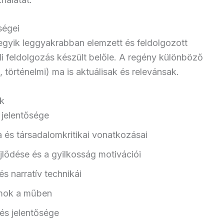
ségei
gyik leggyakrabban elemzett és feldolgozott
 feldolgozás készült belőle. A regény különböző
i, történelmi) ma is aktuálisak és relevánsak.
ek
 jelentősége
 és társadalomkritikai vonatkozásai
lődése és a gyilkosság motivációi
és narratív technikái
umok a műben
 és jelentősége