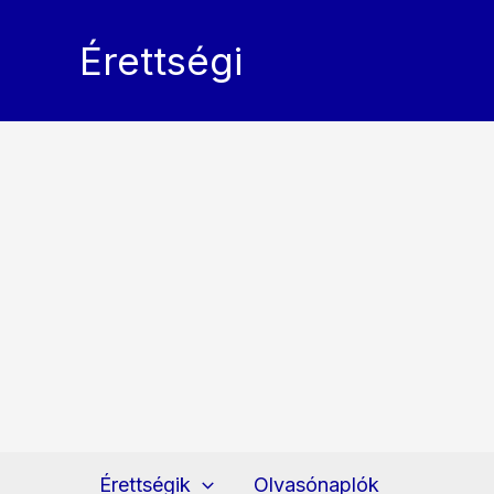
Skip
to
Érettségi
content
Érettségik
Olvasónaplók