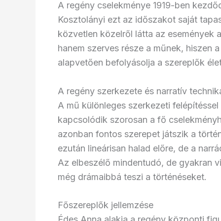
A regény cselekménye 1919-ben kezdődi
Kosztolányi ezt az időszakot saját tapasz
közvetlen közelről látta az események a
hanem szerves része a műnek, hiszen a t
alapvetően befolyásolja a szereplők élet
A regény szerkezete és narratív technik
A mű különleges szerkezeti felépítéssel
kapcsolódik szorosan a fő cselekményhe
azonban fontos szerepet játszik a tört
ezután lineárisan halad előre, de a narr
Az elbeszélő mindentudó, de gyakran vi
még drámaibbá teszi a történéseket.
Főszereplők jellemzése
Édes Anna alakja a regény központi figu