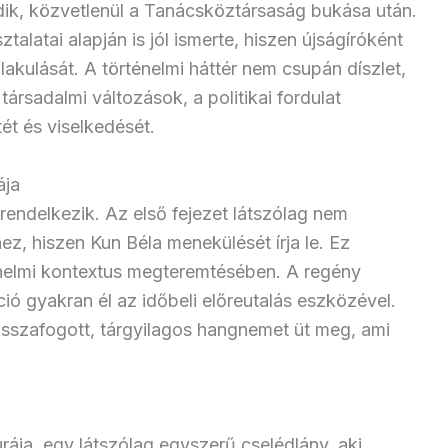
k, közvetlenül a Tanácsköztársaság bukása után.
talatai alapján is jól ismerte, hiszen újságíróként
lakulását. A történelmi háttér nem csupán díszlet,
ársadalmi változások, a politikai fordulat
ét és viselkedését.
ája
 rendelkezik. Az első fejezet látszólag nem
z, hiszen Kun Béla menekülését írja le. Ez
énelmi kontextus megteremtésében. A regény
áció gyakran él az időbeli előreutalás eszközével.
sszafogott, tárgyilagos hangnemet üt meg, ami
rája, egy látszólag egyszerű cselédlány, aki