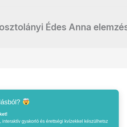
osztolányi Édes Anna elemzé
lásból?
ket!
interaktív gyakorló és érettségi kvízekkel készülhetsz