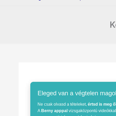
K
Eleged van a végtelen mago
Ne csak olvasd a tételeket,
értsd is meg ő
A
Berny apppal
vizsgaközpontú videókkal, 