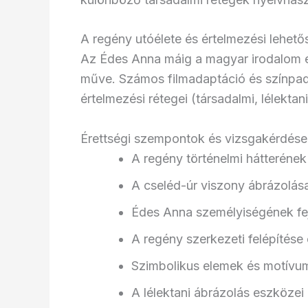
A regény utóélete és értelmezési lehető
Az Édes Anna máig a magyar irodalom e
műve. Számos filmadaptáció és színpadi
értelmezési rétegei (társadalmi, lélektan
Érettségi szempontok és vizsgakérdés
A regény történelmi hátterének
A cseléd-úr viszony ábrázolása
Édes Anna személyiségének fej
A regény szerkezeti felépítése 
Szimbolikus elemek és motív
A lélektani ábrázolás eszközei