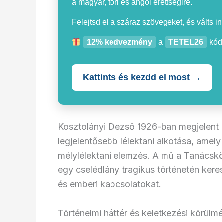
a magyar, töri és angol érettségire.
Felejtsd el a száraz szövegeket, és válts i
12% kedvezmény
a
TETEL26
kód
Kattints és kezdd el most →
Kosztolányi Dezső 1926-ban megjelent 
legjelentősebb lélektani alkotása, amely
mélylélektani elemzés. A mű a Tanácskö
egy cselédlány tragikus történetén kere
és emberi kapcsolatokat.
Történelmi háttér és keletkezési körülm