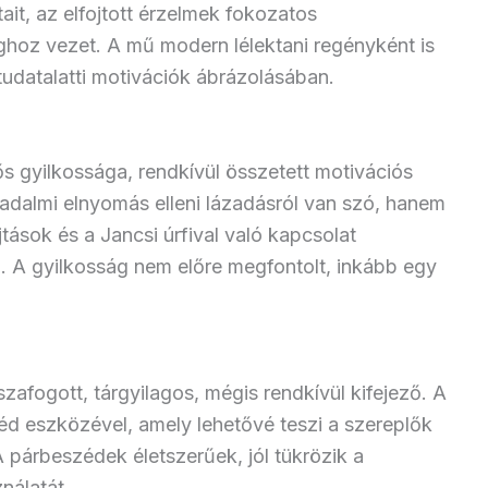
ait, az elfojtott érzelmek fokozatos
ághoz vezet. A mű modern lélektani regényként is
tudatalatti motivációk ábrázolásában.
s gyilkossága, rendkívül összetett motivációs
adalmi elnyomás elleni lázadásról van szó, hanem
tások és a Jancsi úrfival való kapcsolat
 A gyilkosság nem előre megfontolt, inkább egy
zafogott, tárgyilagos, mégis rendkívül kifejező. A
d eszközével, amely lehetővé teszi a szereplők
 párbeszédek életszerűek, jól tükrözik a
nálatát.