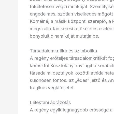
tökéletesen végzi munkáját. Személyiség
engedelmes, szótlan viselkedés mögött 
Kornélné, a másik központi szereplő, a 
megszállottan keresi a tökéletes cseléd
bonyolult dinamikáját mutatja be.
Társadalomkritika és szimbolika
A regény erőteljes társadalomkritikát 
keresztül Kosztolányi rávilágít a korab
társadalmi osztályok közötti áthidalhat
különösen fontos: az „édes” jelző és Ann
tragikus végkifejletet.
Lélektani ábrázolás
A regény egyik legnagyobb erőssége a s