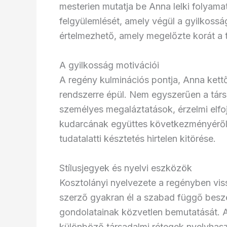
mesterien mutatja be Anna lelki folyamat
felgyülemlését, amely végül a gyilkoss
értelmezhető, amely megelőzte korát a 
A gyilkosság motivációi
A regény kulminációs pontja, Anna kettő
rendszerre épül. Nem egyszerűen a társ
személyes megaláztatások, érzelmi elfoj
kudarcának együttes következményéről.
tudatalatti késztetés hirtelen kitörése.
Stílusjegyek és nyelvi eszközök
Kosztolányi nyelvezete a regényben viss
szerző gyakran él a szabad függő beszé
gondolatainak közvetlen bemutatását. A
különböző társadalmi rétegek nyelvhasz