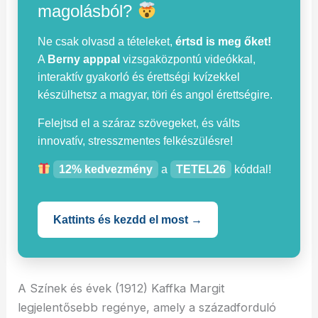
magolásból?
Ne csak olvasd a tételeket,
értsd is meg őket!
A
Berny apppal
vizsgaközpontú videókkal,
interaktív gyakorló és érettségi kvízekkel
készülhetsz a magyar, töri és angol érettségire.
Felejtsd el a száraz szövegeket, és válts
innovatív, stresszmentes felkészülésre!
12% kedvezmény
a
TETEL26
kóddal!
Kattints és kezdd el most →
A Színek és évek (1912) Kaffka Margit
legjelentősebb regénye, amely a századforduló