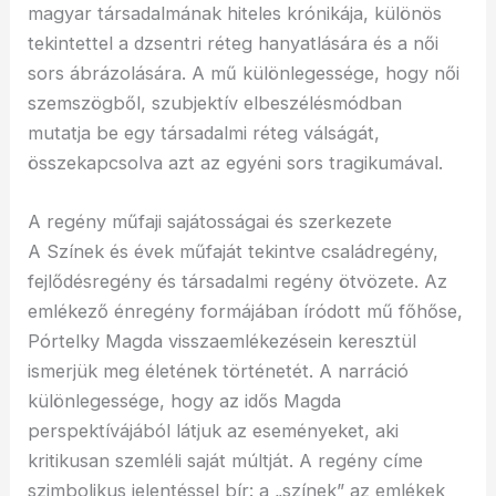
magyar társadalmának hiteles krónikája, különös
tekintettel a dzsentri réteg hanyatlására és a női
sors ábrázolására. A mű különlegessége, hogy női
szemszögből, szubjektív elbeszélésmódban
mutatja be egy társadalmi réteg válságát,
összekapcsolva azt az egyéni sors tragikumával.
A regény műfaji sajátosságai és szerkezete
A Színek és évek műfaját tekintve családregény,
fejlődésregény és társadalmi regény ötvözete. Az
emlékező énregény formájában íródott mű főhőse,
Pórtelky Magda visszaemlékezésein keresztül
ismerjük meg életének történetét. A narráció
különlegessége, hogy az idős Magda
perspektívájából látjuk az eseményeket, aki
kritikusan szemléli saját múltját. A regény címe
szimbolikus jelentéssel bír: a „színek” az emlékek