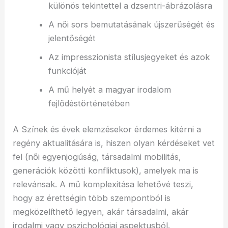
különös tekintettel a dzsentri-ábrázolásra
A női sors bemutatásának újszerűségét és
jelentőségét
Az impresszionista stílusjegyeket és azok
funkcióját
A mű helyét a magyar irodalom
fejlődéstörténetében
A Színek és évek elemzésekor érdemes kitérni a
regény aktualitására is, hiszen olyan kérdéseket vet
fel (női egyenjogúság, társadalmi mobilitás,
generációk közötti konfliktusok), amelyek ma is
relevánsak. A mű komplexitása lehetővé teszi,
hogy az érettségin több szempontból is
megközelíthető legyen, akár társadalmi, akár
irodalmi vagy pszichológiai aspektusból.