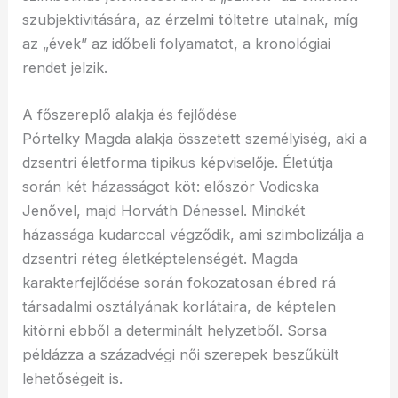
szubjektivitására, az érzelmi töltetre utalnak, míg
az „évek” az időbeli folyamatot, a kronológiai
rendet jelzik.
A főszereplő alakja és fejlődése
Pórtelky Magda alakja összetett személyiség, aki a
dzsentri életforma tipikus képviselője. Életútja
során két házasságot köt: először Vodicska
Jenővel, majd Horváth Dénessel. Mindkét
házassága kudarccal végződik, ami szimbolizálja a
dzsentri réteg életképtelenségét. Magda
karakterfejlődése során fokozatosan ébred rá
társadalmi osztályának korlátaira, de képtelen
kitörni ebből a determinált helyzetből. Sorsa
példázza a századvégi női szerepek beszűkült
lehetőségeit is.