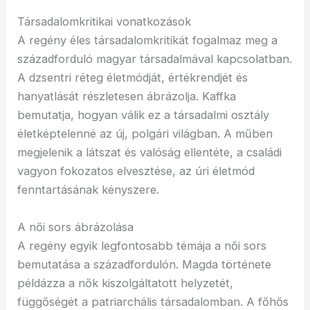
Társadalomkritikai vonatkozások
A regény éles társadalomkritikát fogalmaz meg a
századforduló magyar társadalmával kapcsolatban.
A dzsentri réteg életmódját, értékrendjét és
hanyatlását részletesen ábrázolja. Kaffka
bemutatja, hogyan válik ez a társadalmi osztály
életképtelenné az új, polgári világban. A műben
megjelenik a látszat és valóság ellentéte, a családi
vagyon fokozatos elvesztése, az úri életmód
fenntartásának kényszere.
A női sors ábrázolása
A regény egyik legfontosabb témája a női sors
bemutatása a századfordulón. Magda története
példázza a nők kiszolgáltatott helyzetét,
függőségét a patriarchális társadalomban. A főhős