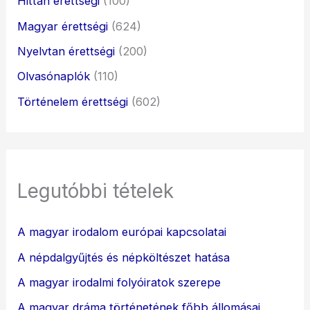
Hittan érettségi
(100)
Magyar érettségi
(624)
Nyelvtan érettségi
(200)
Olvasónaplók
(110)
Történelem érettségi
(602)
Legutóbbi tételek
A magyar irodalom európai kapcsolatai
A népdalgyűjtés és népköltészet hatása
A magyar irodalmi folyóiratok szerepe
A magyar dráma történetének főbb állomásai