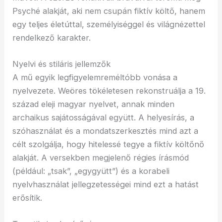
Psyché alakját, aki nem csupán fiktív költő, hanem
egy teljes életúttal, személyiséggel és világnézettel
rendelkező karakter.
Nyelvi és stiláris jellemzők
A mű egyik legfigyelemreméltóbb vonása a
nyelvezete. Weöres tökéletesen rekonstruálja a 19.
század eleji magyar nyelvet, annak minden
archaikus sajátosságával együtt. A helyesírás, a
szóhasználat és a mondatszerkesztés mind azt a
célt szolgálja, hogy hitelessé tegye a fiktív költőnő
alakját. A versekben megjelenő régies írásmód
(például: „tsak”, „egygyütt”) és a korabeli
nyelvhasználat jellegzetességei mind ezt a hatást
erősítik.