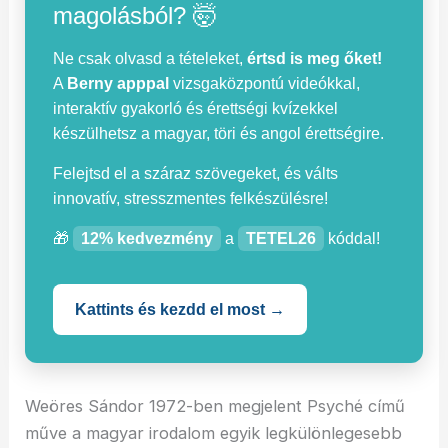
magolásból? 🤯
Ne csak olvasd a tételeket,
értsd is meg őket!
A
Berny apppal
vizsgaközpontú videókkal,
interaktív gyakorló és érettségi kvízekkel
készülhetsz a magyar, töri és angol érettségire.
Felejtsd el a száraz szövegeket, és válts
innovatív, stresszmentes felkészülésre!
🎁
12% kedvezmény
a
TETEL26
kóddal!
Kattints és kezdd el most →
Weöres Sándor 1972-ben megjelent Psyché című
műve a magyar irodalom egyik legkülönlegesebb