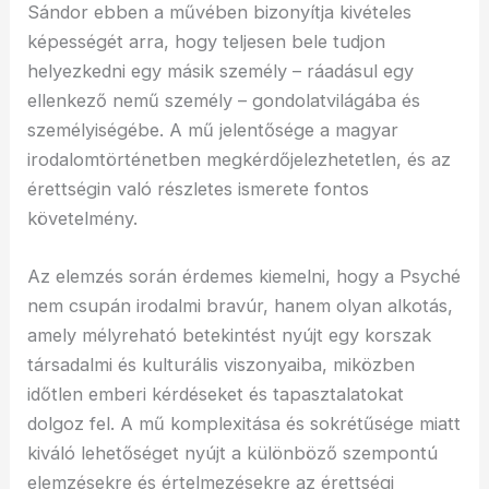
Sándor ebben a művében bizonyítja kivételes
képességét arra, hogy teljesen bele tudjon
helyezkedni egy másik személy – ráadásul egy
ellenkező nemű személy – gondolatvilágába és
személyiségébe. A mű jelentősége a magyar
irodalomtörténetben megkérdőjelezhetetlen, és az
érettségin való részletes ismerete fontos
követelmény.
Az elemzés során érdemes kiemelni, hogy a Psyché
nem csupán irodalmi bravúr, hanem olyan alkotás,
amely mélyreható betekintést nyújt egy korszak
társadalmi és kulturális viszonyaiba, miközben
időtlen emberi kérdéseket és tapasztalatokat
dolgoz fel. A mű komplexitása és sokrétűsége miatt
kiváló lehetőséget nyújt a különböző szempontú
elemzésekre és értelmezésekre az érettségi