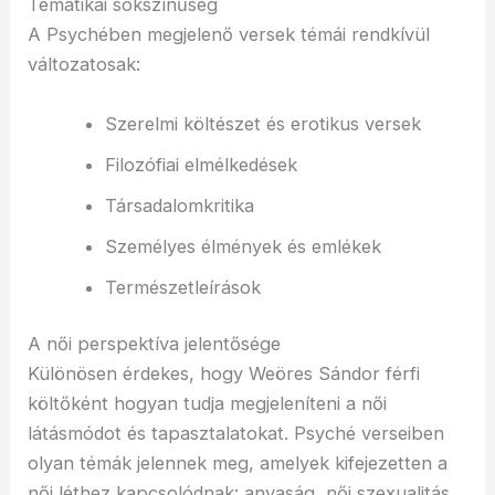
Tematikai sokszínűség
A Psychében megjelenő versek témái rendkívül
változatosak:
Szerelmi költészet és erotikus versek
Filozófiai elmélkedések
Társadalomkritika
Személyes élmények és emlékek
Természetleírások
A női perspektíva jelentősége
Különösen érdekes, hogy Weöres Sándor férfi
költőként hogyan tudja megjeleníteni a női
látásmódot és tapasztalatokat. Psyché verseiben
olyan témák jelennek meg, amelyek kifejezetten a
női léthez kapcsolódnak: anyaság, női szexualitás,