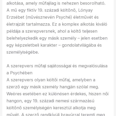
alkotása, amely műfajilag is nehezen besorolható.
A mű egy fiktív 19. századi költőnő, Lónyay
Erzsébet (művésznevén Psyché) életművét és
életrajzát tartalmazza. Ez a komplex alkotás kiváló
példája a szerepversnek, ahol a költő teljesen
belehelyezkedik egy másik személy – jelen esetben
egy képzeletbeli karakter – gondolatvilágába és
személyiségébe.
A szerepvers műfaji sajátosságai és megvalósulása
a Psychében
A szerepvers olyan költői műfaj, amelyben a
szerző egy másik személy hangján szólal meg.
Weöres esetében ez különösen érdekes, hiszen női
hangon, egy 19. századi nemesi származású
költőnő személyiségén keresztül alkotja meg
művét. A szerző rendkívüli bravúrral teremti meg