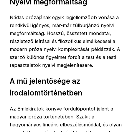
Nyelvi megformáltság
Nádas prózájának egyik legjellemzőbb vonása a
rendkívül igényes, már-már túlburjánzó nyelvi
megformáltság. Hosszú, összetett mondatai,
részletező leírásai és filozofikus elmélkedései a
modern próza nyelvi komplexitását példázzák. A
szerző különös figyelmet fordít a test és a testi
tapasztalatok nyelvi megjelenítésére.
A mű jelentősége az
irodalomtörténetben
Az Emlékiratok könyve fordulópontot jelent a
magyar próza történetében. Szakít a
hagyományos lineáris elbeszélésmóddal, és olyan