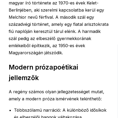
magyar író története az 1970-es évek Kelet-
Berlinjében, aki szerelmi kapcsolatba kerül egy
Melchior nevű férfival. A második szál egy
századvégi történet, amely egy fiatal arisztokrata
fiú naplóján keresztül tárul elénk. A harmadik
szál pedig az elbeszélő gyermekkorának
emlékeiből építkezik, az 1950-es évek
Magyarországán játszódik.
Modern prózapoétikai
jellemzők
A regény számos olyan jellegzetességet mutat,
amely a modern próza ismérvének tekinthető:
Többszólamú narráció: A különböző idősíkok
és elbeszélői hangok váltakozása