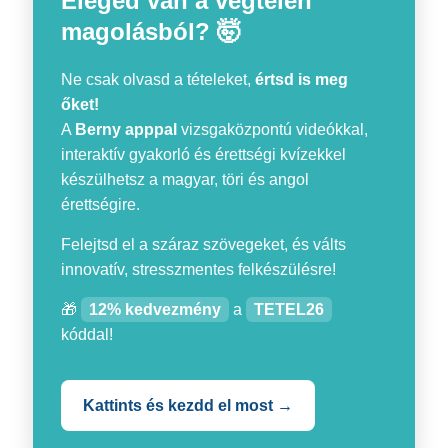
Eleged van a végtelen
magolásból? 🤯
Ne csak olvasd a tételeket,
értsd is meg
őket!
A
Berny apppal
vizsgaközpontú videókkal,
interaktív gyakorló és érettségi kvízekkel
készülhetsz a magyar, töri és angol
érettségire.
Felejtsd el a száraz szövegeket, és válts
innovatív, stresszmentes felkészülésre!
🎁
12% kedvezmény
a
TETEL26
kóddal!
Kattints és kezdd el most →