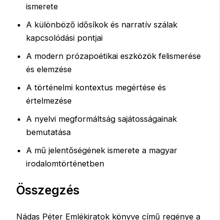
ismerete
A különböző idősíkok és narratív szálak
kapcsolódási pontjai
A modern prózapoétikai eszközök felismerése
és elemzése
A történelmi kontextus megértése és
értelmezése
A nyelvi megformáltság sajátosságainak
bemutatása
A mű jelentőségének ismerete a magyar
irodalomtörténetben
Összegzés
Nádas Péter Emlékiratok könyve című regénye a