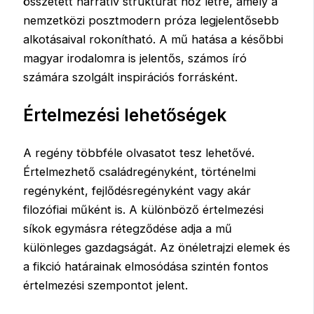
összetett narratív struktúrát hoz létre, amely a
nemzetközi posztmodern próza legjelentősebb
alkotásaival rokonítható. A mű hatása a későbbi
magyar irodalomra is jelentős, számos író
számára szolgált inspirációs forrásként.
Értelmezési lehetőségek
A regény többféle olvasatot tesz lehetővé.
Értelmezhető családregényként, történelmi
regényként, fejlődésregényként vagy akár
filozófiai műként is. A különböző értelmezési
síkok egymásra rétegződése adja a mű
különleges gazdagságát. Az önéletrajzi elemek és
a fikció határainak elmosódása szintén fontos
értelmezési szempontot jelent.