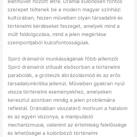
életművet hozott létre. Drámái különösen fontos
szerepet töltenek be a modern magyar színházi
kultúrában, hiszen műveiben olyan társadalmi és
történelmi kérdéseket feszeget, amelyek mind a
múlt feldolgozása, mind a jelen megértése
szempontjából kulcsfontosságúak.
Spiró drámaírói munkásságának főbb jellemzői
Spiró drámaírói stílusát elsősorban a történelmi
parabolák, a groteszk ábrázolásmód és az erős
társadalomkritika jellemzi. Műveiben gyakran nyúl
vissza történelmi eseményekhez, amelyeken
keresztül azonban mindig a jelen problémáira
reflektál. Drámáiban visszatérő motívum a hatalom
és az egyén viszonya, a manipuláció
mechanizmusai, valamint az értelmiség felelőssége
és lehetőségei a különböző történelmi