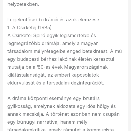
helyzetekben.
Legjelentősebb drámái és azok elemzése
1. A Csirkefej (1985)
A Csirkefej Spiró egyik legismertebb és
legmegrázóbb drámája, amely a magyar
társadalom mélyrétegeibe enged betekintést. A mű
egy budapesti bérház lakóinak életén keresztül
mutatja be a ’80-as évek Magyarországának
kilátástalanságát, az emberi kapcsolatok
eldurvulását és a társadalmi dezintegrációt.
A dráma központi eseménye egy brutális
gyilkosság, amelynek áldozata egy idős hölgy és
annak macskája. A történet azonban nem csupán
egy bűnügyi narratíva, hanem mély
társadalomkritika, amely rámutat a kommunista