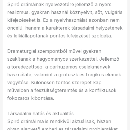
Spiró drámáinak nyelvezetére jellemző a nyers
realizmus, gyakran használ köznyelvit, sőt, vulgáris
kifejezéseket is. Ez a nyelvhasználat azonban nem
öncélú, hanem a karakterek társadalmi helyzetének
és lelkiállapotának pontos kifejezését szolgálja.
Dramaturgiai szempontból művei gyakran
szakítanak a hagyományos szerkezettel. Jellemző
a töredezettség, a párhuzamos cselekmények
használata, valamint a groteszk és tragikus elemek
vegyítése. Különösen fontos szerepet kap
műveiben a feszültségteremtés és a konfliktusok
fokozatos kibontása.
Társadalmi hatás és aktualitás
Spiró drámái ma is rendkívül aktuálisak, hiszen
olyan alapvető emberi és társadalmi problémákat