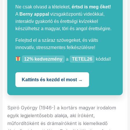
Ne csak olvasd a tételeket,
értsd is meg őket!
A
Berny apppal
vizsgaközpontú videókkal,
interaktív gyakorló és érettségi kvízekkel
készülhetsz a magyar, töri és angol érettségire.
Felejtsd el a száraz szövegeket, és válts
innovatív, stresszmentes felkészülésre!
12% kedvezmény
a
TETEL26
kóddal!
Kattints és kezdd el most →
Spiró György (1946-) a kortárs magyar irodalom
egyik legjelentősebb alakja, aki íróként,
műfordítóként és drámaíróként is kiemelkedő