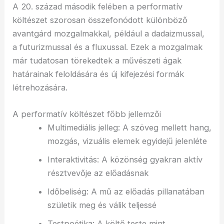
A 20. század második felében a performatív
költészet szorosan összefonódott különböző
avantgárd mozgalmakkal, például a dadaizmussal,
a futurizmussal és a fluxussal. Ezek a mozgalmak
már tudatosan törekedtek a művészeti ágak
határainak feloldására és új kifejezési formák
létrehozására.
A performatív költészet főbb jellemzői
Multimediális jelleg: A szöveg mellett hang,
mozgás, vizuális elemek egyidejű jelenléte
Interaktivitás: A közönség gyakran aktív
résztvevője az előadásnak
Időbeliség: A mű az előadás pillanatában
születik meg és válik teljessé
Testpoétika: A költő teste mint