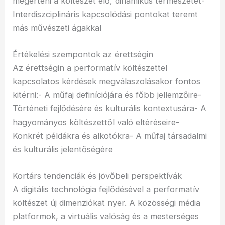
megérteni a költészet élő, dinamikus természetét-
Interdiszciplináris kapcsolódási pontokat teremt
más művészeti ágakkal
Értékelési szempontok az érettségin
Az érettségin a performatív költészettel
kapcsolatos kérdések megválaszolásakor fontos
kitérni:- A műfaj definíciójára és főbb jellemzőire-
Történeti fejlődésére és kulturális kontextusára- A
hagyományos költészettől való eltéréseire-
Konkrét példákra és alkotókra- A műfaj társadalmi
és kulturális jelentőségére
Kortárs tendenciák és jövőbeli perspektívák
A digitális technológia fejlődésével a performatív
költészet új dimenziókat nyer. A közösségi média
platformok, a virtuális valóság és a mesterséges