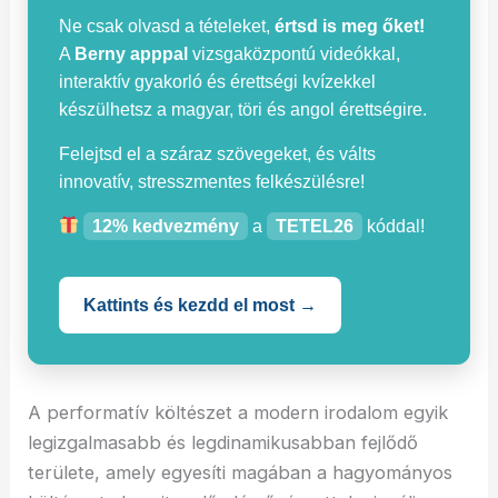
Ne csak olvasd a tételeket,
értsd is meg őket!
A
Berny apppal
vizsgaközpontú videókkal,
interaktív gyakorló és érettségi kvízekkel
készülhetsz a magyar, töri és angol érettségire.
Felejtsd el a száraz szövegeket, és válts
innovatív, stresszmentes felkészülésre!
12% kedvezmény
a
TETEL26
kóddal!
Kattints és kezdd el most →
A performatív költészet a modern irodalom egyik
legizgalmasabb és legdinamikusabban fejlődő
területe, amely egyesíti magában a hagyományos