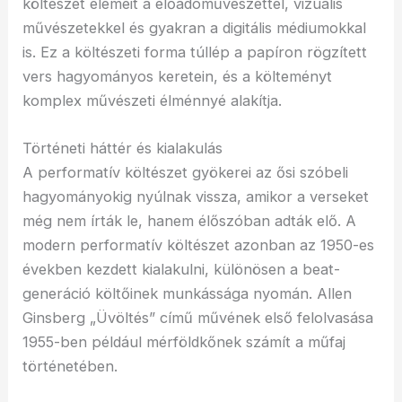
költészet elemeit a előadóművészettel, vizuális
művészetekkel és gyakran a digitális médiumokkal
is. Ez a költészeti forma túllép a papíron rögzített
vers hagyományos keretein, és a költeményt
komplex művészeti élménnyé alakítja.
Történeti háttér és kialakulás
A performatív költészet gyökerei az ősi szóbeli
hagyományokig nyúlnak vissza, amikor a verseket
még nem írták le, hanem élőszóban adták elő. A
modern performatív költészet azonban az 1950-es
években kezdett kialakulni, különösen a beat-
generáció költőinek munkássága nyomán. Allen
Ginsberg „Üvöltés” című művének első felolvasása
1955-ben például mérföldkőnek számít a műfaj
történetében.