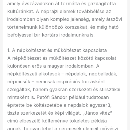
amely évszázadokon át formálta és gazdagította
kultúránkat. A néprajzi elemek továbbélése az
irodalomban olyan komplex jelenség, amely átszövi
történelmünk különböző korszakait, és máig ható
befolyással bír kortárs irodalmunkra is.
1. A népköltészet és műköltészet kapcsolata
A népköltészet és műköltészet közötti kapcsolat
különösen erős a magyar irodalomban. A
népköltészeti alkotások – népdalok, népballadák,
népmesék – nemcsak inspirációs forrásként
szolgáltak, hanem gyakran szerkezeti és stilisztikai
mintaként is. Petőfi Sándor például tudatosan
építette be költészetébe a népdalok egyszerű,
tiszta szerkezetét és képi világát. „János vitéz”
című elbeszélő költeménye tökéletes példája
annak, hogyan lehet a népmesék elemeit művészi