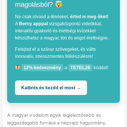
magolásból?
Ne csak olvasd a tételeket,
értsd is meg őket!
A
Berny apppal
vizsgaközpontú videókkal,
interaktív gyakorló és érettségi kvízekkel
készülhetsz a magyar, töri és angol érettségire.
Felejtsd el a száraz szövegeket, és válts
innovatív, stresszmentes felkészülésre!
12% kedvezmény
a
TETEL26
kóddal!
Kattints és kezdd el most →
A magyar irodalom egyik legjelentősebb és
leggazdagabb forrása a néprajzi hagyomány,