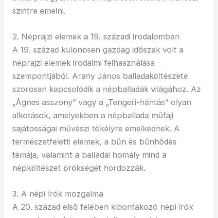
szintre emelni.
2. Néprajzi elemek a 19. századi irodalomban
A 19. század különösen gazdag időszak volt a
néprajzi elemek irodalmi felhasználása
szempontjából. Arany János balladaköltészete
szorosan kapcsolódik a népballadák világához. Az
„Ágnes asszony” vagy a „Tengeri-hántás” olyan
alkotások, amelyekben a népballada műfaji
sajátosságai művészi tökélyre emelkednek. A
természetfeletti elemek, a bűn és bűnhődés
témája, valamint a balladai homály mind a
népköltészet örökségét hordozzák.
3. A népi írók mozgalma
A 20. század első felében kibontakozó népi írók