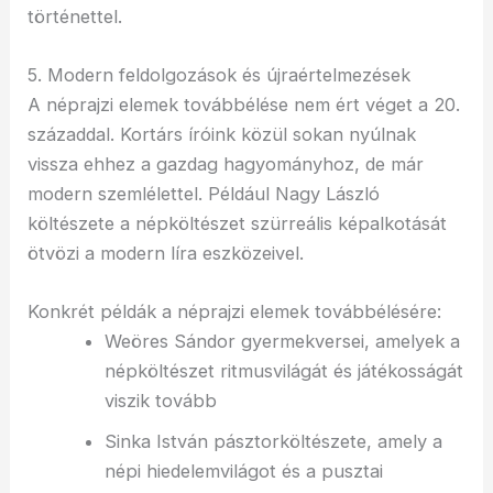
történettel.
5. Modern feldolgozások és újraértelmezések
A néprajzi elemek továbbélése nem ért véget a 20.
századdal. Kortárs íróink közül sokan nyúlnak
vissza ehhez a gazdag hagyományhoz, de már
modern szemlélettel. Például Nagy László
költészete a népköltészet szürreális képalkotását
ötvözi a modern líra eszközeivel.
Konkrét példák a néprajzi elemek továbbélésére:
Weöres Sándor gyermekversei, amelyek a
népköltészet ritmusvilágát és játékosságát
viszik tovább
Sinka István pásztorköltészete, amely a
népi hiedelemvilágot és a pusztai