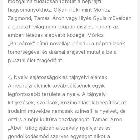
mozgalma tudatosan fordult a néprajzi
hagyományokhoz. Olyan írók, mint Móricz
Zsigmond, Tamási Áron vagy Illyés Gyula műveiben
a paraszti világ nem csupán díszlet, hanem az
emberi létezés alapvető közege. Móricz
„Barbárok” című novellája például a népballadák
tömörségével és drámai erejével mutatja be a
pusztai élet tragédiáját.
4. Nyelvi sajátosságok és tájnyelvi elemek
A néprajzi elemek továbbélésének egyik
legfontosabb területe a nyelv. A tájnyelvi
kifejezések, szólások, közmondások beépítése az
irodalmi művekbe nemcsak színesíti a nyelvet, de
őrzi is a népi kultúra gazdagságát. Tamási Áron
„Ábel” trilógiájában a székely nyelvjárás és
gondolkodásmód szerves egységet alkot a