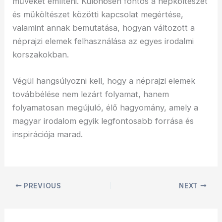
műveket említeni. Különösen fontos a népköltészet
és műköltészet közötti kapcsolat megértése,
valamint annak bemutatása, hogyan változott a
néprajzi elemek felhasználása az egyes irodalmi
korszakokban.
Végül hangsúlyozni kell, hogy a néprajzi elemek
továbbélése nem lezárt folyamat, hanem
folyamatosan megújuló, élő hagyomány, amely a
magyar irodalom egyik legfontosabb forrása és
inspirációja marad.
PREVIOUS
NEXT