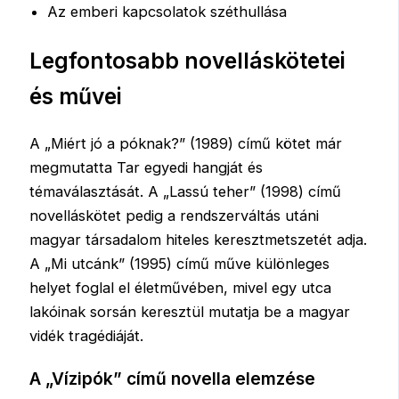
Az emberi kapcsolatok széthullása
Legfontosabb novelláskötetei
és művei
A „Miért jó a póknak?” (1989) című kötet már
megmutatta Tar egyedi hangját és
témaválasztását. A „Lassú teher” (1998) című
novelláskötet pedig a rendszerváltás utáni
magyar társadalom hiteles keresztmetszetét adja.
A „Mi utcánk” (1995) című műve különleges
helyet foglal el életművében, mivel egy utca
lakóinak sorsán keresztül mutatja be a magyar
vidék tragédiáját.
A „Vízipók” című novella elemzése