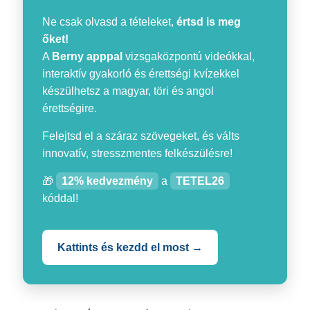
Ne csak olvasd a tételeket,
értsd is meg
őket!
A
Berny apppal
vizsgaközpontú videókkal,
interaktív gyakorló és érettségi kvízekkel
készülhetsz a magyar, töri és angol
érettségire.
Felejtsd el a száraz szövegeket, és válts
innovatív, stresszmentes felkészülésre!
🎁
12% kedvezmény
a
TETEL26
kóddal!
Kattints és kezdd el most →