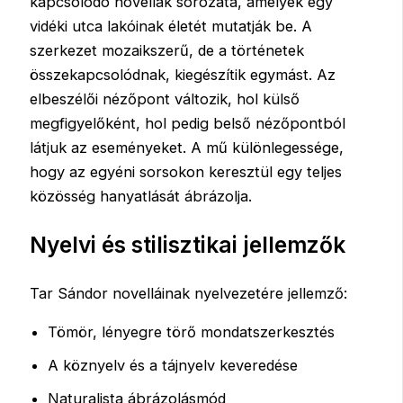
kapcsolódó novellák sorozata, amelyek egy
vidéki utca lakóinak életét mutatják be. A
szerkezet mozaikszerű, de a történetek
összekapcsolódnak, kiegészítik egymást. Az
elbeszélői nézőpont változik, hol külső
megfigyelőként, hol pedig belső nézőpontból
látjuk az eseményeket. A mű különlegessége,
hogy az egyéni sorsokon keresztül egy teljes
közösség hanyatlását ábrázolja.
Nyelvi és stilisztikai jellemzők
Tar Sándor novelláinak nyelvezetére jellemző:
Tömör, lényegre törő mondatszerkesztés
A köznyelv és a tájnyelv keveredése
Naturalista ábrázolásmód