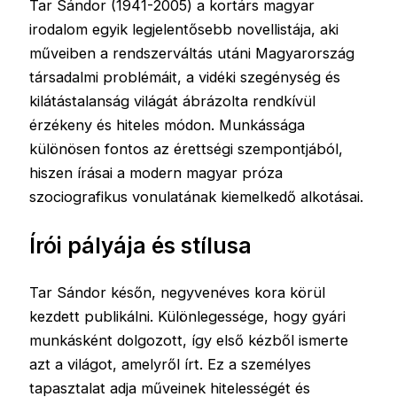
Tar Sándor (1941-2005) a kortárs magyar
irodalom egyik legjelentősebb novellistája, aki
műveiben a rendszerváltás utáni Magyarország
társadalmi problémáit, a vidéki szegénység és
kilátástalanság világát ábrázolta rendkívül
érzékeny és hiteles módon. Munkássága
különösen fontos az érettségi szempontjából,
hiszen írásai a modern magyar próza
szociografikus vonulatának kiemelkedő alkotásai.
Írói pályája és stílusa
Tar Sándor későn, negyvenéves kora körül
kezdett publikálni. Különlegessége, hogy gyári
munkásként dolgozott, így első kézből ismerte
azt a világot, amelyről írt. Ez a személyes
tapasztalat adja műveinek hitelességét és