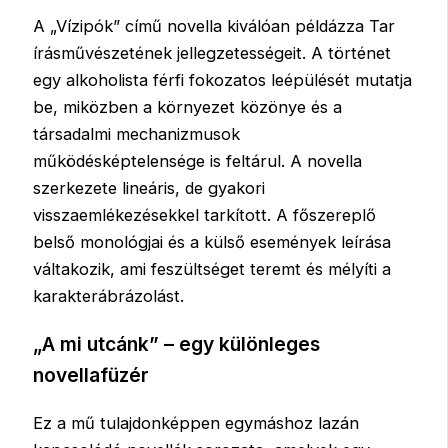
A „Vízipók” című novella kiválóan példázza Tar
írásművészetének jellegzetességeit. A történet
egy alkoholista férfi fokozatos leépülését mutatja
be, miközben a környezet közönye és a
társadalmi mechanizmusok
működésképtelensége is feltárul. A novella
szerkezete lineáris, de gyakori
visszaemlékezésekkel tarkított. A főszereplő
belső monológjai és a külső események leírása
váltakozik, ami feszültséget teremt és mélyíti a
karakterábrázolást.
„A mi utcánk” – egy különleges
novellafüzér
Ez a mű tulajdonképpen egymáshoz lazán