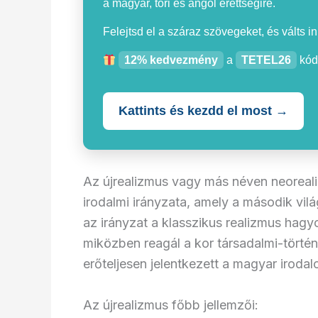
a magyar, töri és angol érettségire.
Felejtsd el a száraz szövegeket, és válts i
12% kedvezmény
a
TETEL26
kód
Kattints és kezdd el most →
Az újrealizmus vagy más néven neoreal
irodalmi irányzata, amely a második vil
az irányzat a klasszikus realizmus hag
miközben reagál a kor társadalmi-történ
erőteljesen jelentkezett a magyar irod
Az újrealizmus főbb jellemzői: