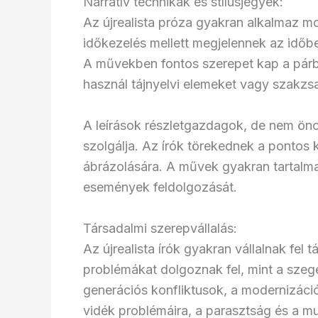
Narratív technikák és stílusjegyek:
Az újrealista próza gyakran alkalmaz mo
időkezelés mellett megjelennek az időb
A művekben fontos szerepet kap a párb
használ tájnyelvi elemeket vagy szakzs
A leírások részletgazdagok, de nem önc
szolgálja. Az írók törekednek a pontos k
ábrázolására. A művek gyakran tartalma
események feldolgozását.
Társadalmi szerepvállalás:
Az újrealista írók gyakran vállalnak fel
problémákat dolgoznak fel, mint a szegén
generációs konfliktusok, a modernizáció
vidék problémáira, a parasztság és a m