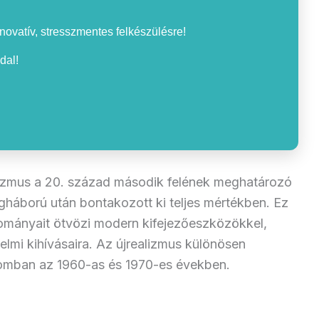
nnovatív, stresszmentes felkészülésre!
dal!
izmus a 20. század második felének meghatározó
ágháború után bontakozott ki teljes mértékben. Ez
yományait ötvözi modern kifejezőeszközökkel,
elmi kihívásaira. Az újrealizmus különösen
alomban az 1960-as és 1970-es években.