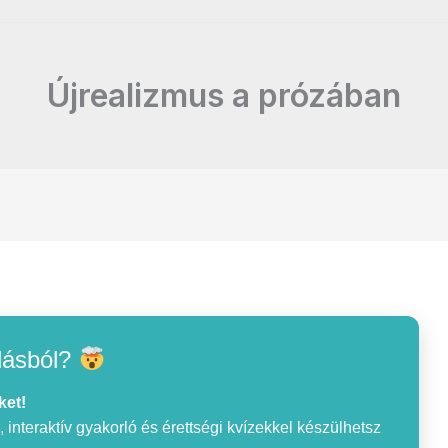
Újrealizmus a prózában
lásból?
ket!
interaktív gyakorló és érettségi kvízekkel készülhetsz