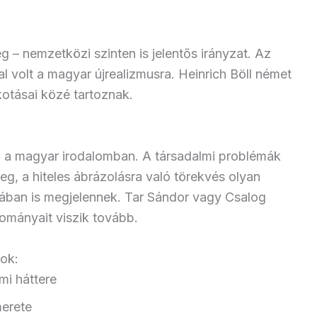
 – nemzetközi szinten is jelentős irányzat. Az
l volt a magyar újrealizmusra. Heinrich Böll német
lkotásai közé tartoznak.
ő a magyar irodalomban. A társadalmi problémák
leg, a hiteles ábrázolásra való törekvés olyan
zában is megjelennek. Tar Sándor vagy Csalog
ományait viszik tovább.
ok:
mi háttere
merete