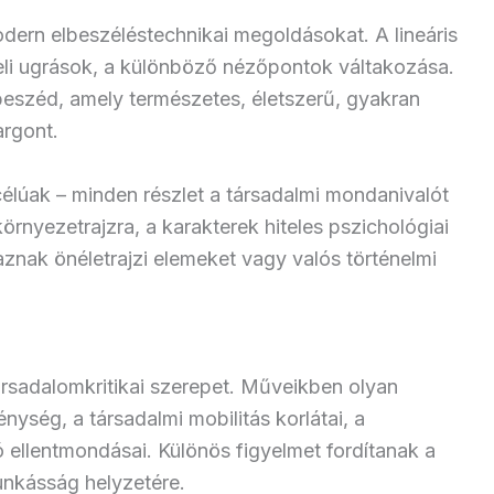
dern elbeszéléstechnikai megoldásokat. A lineáris
eli ugrások, a különböző nézőpontok váltakozása.
eszéd, amely természetes, életszerű, gyakran
argont.
élúak – minden részlet a társadalmi mondanivalót
örnyezetrajzra, a karakterek hiteles pszichológiai
znak önéletrajzi elemeket vagy valós történelmi
 társadalomkritikai szerepet. Műveikben olyan
ység, a társadalmi mobilitás korlátai, a
 ellentmondásai. Különös figyelmet fordítanak a
unkásság helyzetére.