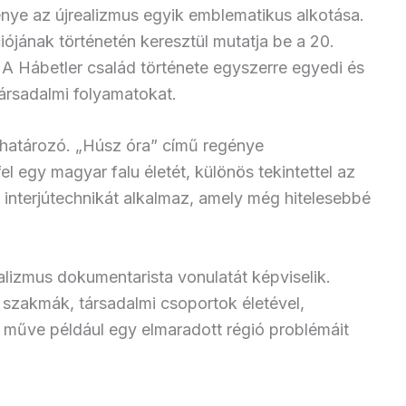
ye az újrealizmus egyik emblematikus alkotása.
jának történetén keresztül mutatja be a 20.
 A Hábetler család története egyszerre egyedi és
társadalmi folyamatokat.
atározó. „Húsz óra” című regénye
 egy magyar falu életét, különös tekintettel az
interjútechnikát alkalmaz, amely még hitelesebbé
alizmus dokumentarista vonulatát képviselik.
szakmák, társadalmi csoportok életével,
 műve például egy elmaradott régió problémáit