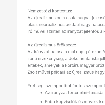
Nemzetközi kontextus:
Az újrealizmus nem csak magyar jelenség
olasz neorealizmus például nagy hatássa
író művei szintén az irányzat jelentős a
Az újrealizmus öröksége:
Az irányzat hatása a mai napig érezhet
iránti érzékenység, a dokumentarista jel
értékek, amelyek a kortárs magyar pró
Zsolt művei például az újrealizmus hagy
Érettségi szempontból fontos szempont
Az irányzat történelmi-társadal
Főbb képviselők és műveik is