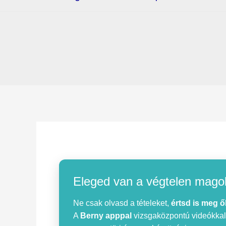
Eleged van a végtelen mago
Ne csak olvasd a tételeket,
értsd is meg ő
A
Berny apppal
vizsgaközpontú videókkal, 