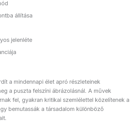
mód
tba állítása
yos jelenléte
nciája
rdít a mindennapi élet apró részleteinek
g a puszta felszíni ábrázolásnál. A művek
ak fel, gyakran kritikai szemlélettel közelítenek a
hogy bemutassák a társadalom különböző
it.