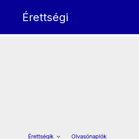
Skip
to
Érettségi
content
Érettségik
Olvasónaplók