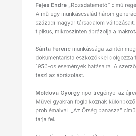
Fejes Endre
„Rozsdatemető” című regén
A mű egy munkáscsalád három generáció
századi magyar társadalom változásait.
tipikus, mikroszinten ábrázolja a makro
Sánta Ferenc
munkássága szintén megh
dokumentarista eszközökkel dolgozza fel
1956-os események hatásaira. A szerző 
teszi az ábrázolást.
Moldova György
riportregényei az újre
Művei gyakran foglalkoznak különböző 
problémáival. „Az Őrség panasza” című
tárja fel.