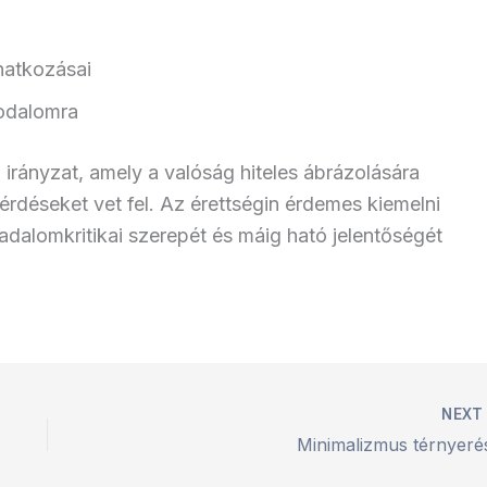
natkozásai
rodalomra
irányzat, amely a valóság hiteles ábrázolására
érdéseket vet fel. Az érettségin érdemes kiemelni
sadalomkritikai szerepét és máig ható jelentőségét
NEX
Minimalizmus térnyeré