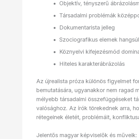
Objektív, tényszerű ábrázolás
Társadalmi problémák középpon
Dokumentarista jelleg
Szociografikus elemek hangsúl
Köznyelvi kifejezésmód domina
Hiteles karakterábrázolás
Az újrealista próza különös figyelmet fo
bemutatására, ugyanakkor nem ragad me
mélyebb társadalmi összefüggéseket tárn
valósághoz. Az írók törekednek arra, 
rétegeinek életét, problémáit, konfliktusa
Jelentős magyar képviselők és műveik: