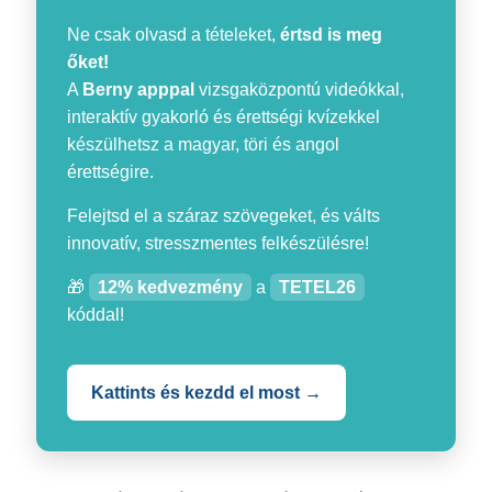
Ne csak olvasd a tételeket,
értsd is meg
őket!
A
Berny apppal
vizsgaközpontú videókkal,
interaktív gyakorló és érettségi kvízekkel
készülhetsz a magyar, töri és angol
érettségire.
Felejtsd el a száraz szövegeket, és válts
innovatív, stresszmentes felkészülésre!
🎁
12% kedvezmény
a
TETEL26
kóddal!
Kattints és kezdd el most →