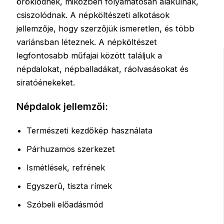
öröklődnek, miközben folyamatosan alakulnak,
csiszolódnak. A népköltészeti alkotások
jellemzője, hogy szerzőjük ismeretlen, és több
variánsban léteznek. A népköltészet
legfontosabb műfajai között találjuk a
népdalokat, népballadákat, ráolvasásokat és
siratóénekeket.
Népdalok jellemzői:
Természeti kezdőkép használata
Párhuzamos szerkezet
Ismétlések, refrének
Egyszerű, tiszta rímek
Szóbeli előadásmód