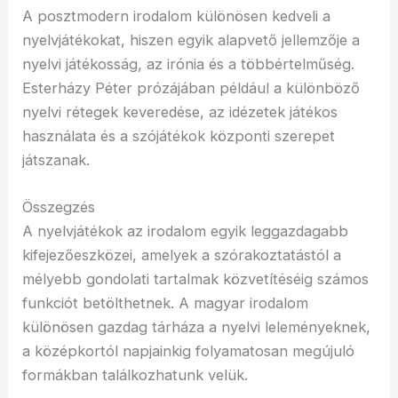
A posztmodern irodalom különösen kedveli a
nyelvjátékokat, hiszen egyik alapvető jellemzője a
nyelvi játékosság, az irónia és a többértelműség.
Esterházy Péter prózájában például a különböző
nyelvi rétegek keveredése, az idézetek játékos
használata és a szójátékok központi szerepet
játszanak.
Összegzés
A nyelvjátékok az irodalom egyik leggazdagabb
kifejezőeszközei, amelyek a szórakoztatástól a
mélyebb gondolati tartalmak közvetítéséig számos
funkciót betölthetnek. A magyar irodalom
különösen gazdag tárháza a nyelvi leleményeknek,
a középkortól napjainkig folyamatosan megújuló
formákban találkozhatunk velük.