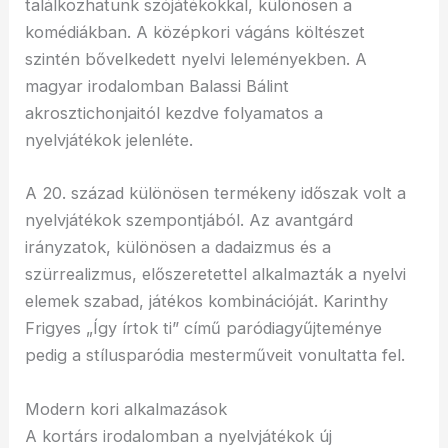
találkozhatunk szójátékokkal, különösen a
komédiákban. A középkori vágáns költészet
szintén bővelkedett nyelvi leleményekben. A
magyar irodalomban Balassi Bálint
akrosztichonjaitól kezdve folyamatos a
nyelvjátékok jelenléte.
A 20. század különösen termékeny időszak volt a
nyelvjátékok szempontjából. Az avantgárd
irányzatok, különösen a dadaizmus és a
szürrealizmus, előszeretettel alkalmazták a nyelvi
elemek szabad, játékos kombinációját. Karinthy
Frigyes „Így írtok ti” című paródiagyűjteménye
pedig a stílusparódia mesterműveit vonultatta fel.
Modern kori alkalmazások
A kortárs irodalomban a nyelvjátékok új