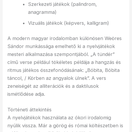
Szerkezeti játékok (palindrom,
anagramma)
Vizuális játékok (képvers, kalligram)
A modern magyar irodalomban különösen Weöres
Sándor munkássága emelhető ki a nyelvjátékok
mesteri alkalmazása szempontjából. „A tündér”
című verse például tökéletes példája a hangzás és
ritmus játékos összefonódásának: „Bóbita, Bóbita
táncol, / Körben az angyalok ülnek”. A vers
zeneiségét az alliterációk és a daktilusok
ismétlődése adja.
Történeti áttekintés
A nyelvjátékok használata az ókori irodalomig
nyúlik vissza. Már a görög és római költészetben is