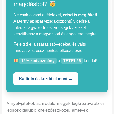
magolásból?
Ne csak olvasd a tételeket,
értsd is meg őket!
A
Berny apppal
vizsgaközpontú videókkal,
interaktív gyakorló és érettségi kvízekkel
készülhetsz a magyar, töri és angol érettségire.
Felejtsd el a száraz szövegeket, és válts
innovatív, stresszmentes felkészülésre!
12% kedvezmény
a
TETEL26
kóddal!
Kattints és kezdd el most →
A nyelvjátékok az irodalom egyik legkreatívabb és
legsokoldalúbb kifejezőeszközei, amelyek