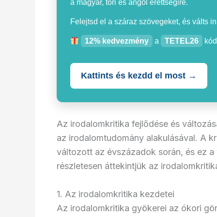
a magyar, töri és angol érettségire.
Felejtsd el a száraz szövegeket, és válts i
12% kedvezmény
a
TETEL26
kód
Kattints és kezdd el most →
Az irodalomkritika fejlődése és változ
az irodalomtudomány alakulásával. A kr
változott az évszázadok során, és ez a 
részletesen áttekintjük az irodalomkritik
1. Az irodalomkritika kezdetei
Az irodalomkritika gyökerei az ókori gör