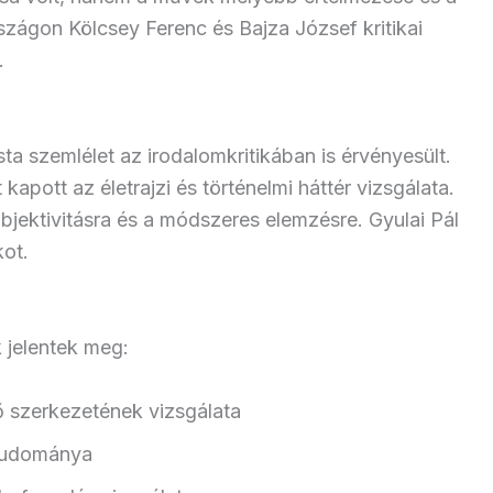
ágon Kölcsey Ferenc és Bajza József kritikai
.
ta szemlélet az irodalomkritikában is érvényesült.
pott az életrajzi és történelmi háttér vizsgálata.
bjektivitásra és a módszeres elemzésre. Gyulai Pál
ot.
k jelentek meg:
ő szerkezetének vizsgálata
 tudománya