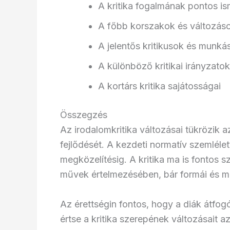
A kritika fogalmának pontos is
A főbb korszakok és változáso
A jelentős kritikusok és munká
A különböző kritikai irányzatok
A kortárs kritika sajátosságai
Összegzés
Az irodalomkritika változásai tükrözik 
fejlődését. A kezdeti normatív szemléle
megközelítésig. A kritika ma is fontos sz
művek értelmezésében, bár formái és m
Az érettségin fontos, hogy a diák átfogó 
értse a kritika szerepének változásait a