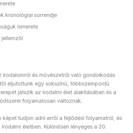
merete
k kronológiai sorrendje
sságuk ismerete
 jellemzői
az irodalomról és művészetről való gondolkodás
ttől eljutottunk egy sokszínű, többszempontú
erepet játszik az irodalmi élet alakításában és a
ódszerei folyamatosan változnak.
képet tudjon adni erről a fejlődési folyamatról, és
z irodalmi életben. Különösen lényeges a 20.