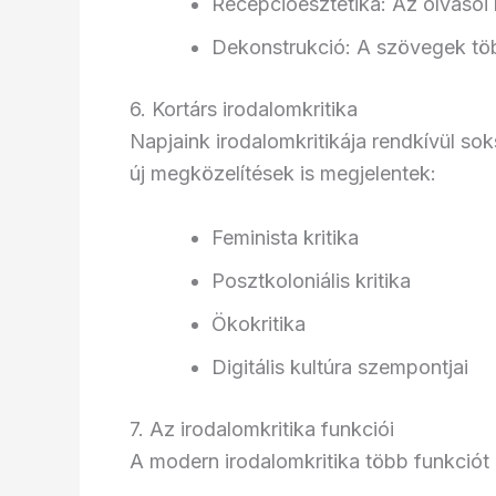
Recepcióesztétika: Az olvasói
Dekonstrukció: A szövegek tö
6. Kortárs irodalomkritika
Napjaink irodalomkritikája rendkívül so
új megközelítések is megjelentek:
Feminista kritika
Posztkoloniális kritika
Ökokritika
Digitális kultúra szempontjai
7. Az irodalomkritika funkciói
A modern irodalomkritika több funkciót i