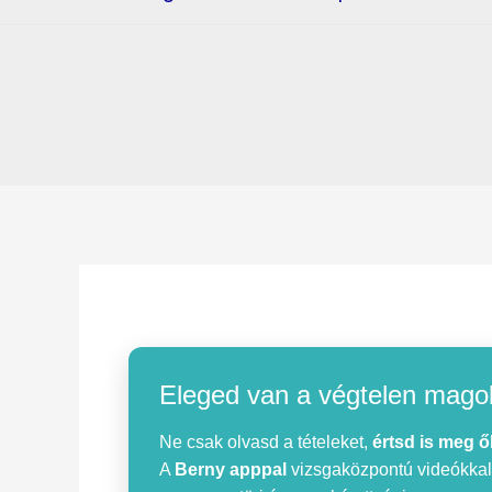
Eleged van a végtelen mago
Ne csak olvasd a tételeket,
értsd is meg ő
A
Berny apppal
vizsgaközpontú videókkal, 