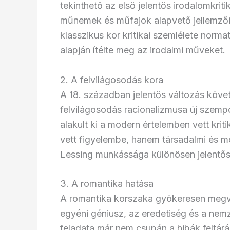
tekinthető az első jelentős irodalomkri
műnemek és műfajok alapvető jellemzőit
klasszikus kor kritikai szemlélete norma
alapján ítélte meg az irodalmi műveket.
2. A felvilágosodás kora
A 18. században jelentős változás követ
felvilágosodás racionalizmusa új szemp
alakult ki a modern értelemben vett kri
vett figyelembe, hanem társadalmi és mo
Lessing munkássága különösen jelentős
3. A romantika hatása
A romantika korszaka gyökeresen megvál
egyéni géniusz, az eredetiség és a nemze
feladata már nem csupán a hibák feltár