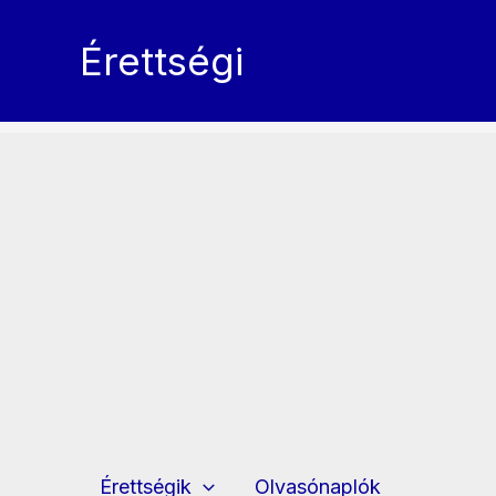
Skip
to
Érettségi
content
Érettségik
Olvasónaplók