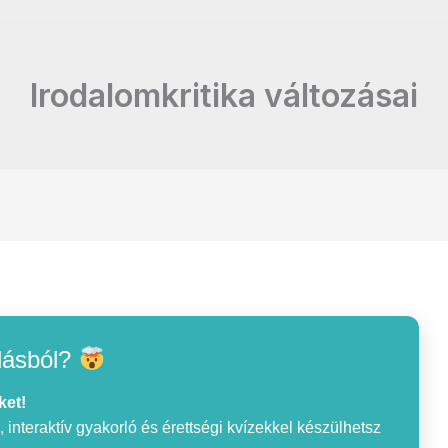
Irodalomkritika változásai
lásból?
ket!
interaktív gyakorló és érettségi kvízekkel készülhetsz