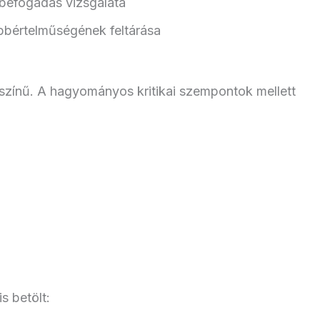
 befogadás vizsgálata
bbértelműségének feltárása
kszínű. A hagyományos kritikai szempontok mellett
s betölt: