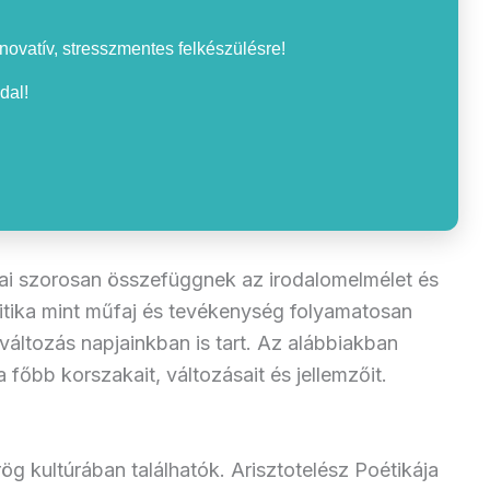
nnovatív, stresszmentes felkészülésre!
dal!
ásai szorosan összefüggnek az irodalomelmélet és
itika mint műfaj és tevékenység folyamatosan
változás napjainkban is tart. Az alábbiakban
a főbb korszakait, változásait és jellemzőit.
ög kultúrában találhatók. Arisztotelész Poétikája