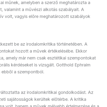
tikai műnek, amelyben a szerző meghatározta a
, valamint a művészi alkotás szabályait. A
tív volt, vagyis előre meghatározott szabályok
kezett be az irodalomkritika történetében. A
ontokat hozott a művek értékelésébe. Ekkor
tika, amely már nem csak esztétikai szempontokat
rális kérdéseket is vizsgált. Gotthold Ephraim
 ebből a szempontból.
toztatta az irodalomkritikai gondolkodást. Az
ti sajátosságok kerültek előtérbe. A kritika
ása volt, hanem a művek mélyebb értelmezése és a