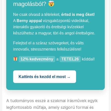
magolásból?
Ne csak olvasd a tételeket,
értsd is meg őket!
A
Berny apppal
vizsgaközpontú videókkal,
interaktív gyakorló és érettségi kvízekkel
készülhetsz a magyar, töri és angol érettségire.
Felejtsd el a száraz szövegeket, és válts
innovatív, stresszmentes felkészülésre!
12% kedvezmény
a
TETEL26
kóddal!
Kattints és kezdd el most →
A tudományos esszé a szakmai írásművek egyik
legfontosabb műfaja, amely szigorú formai és