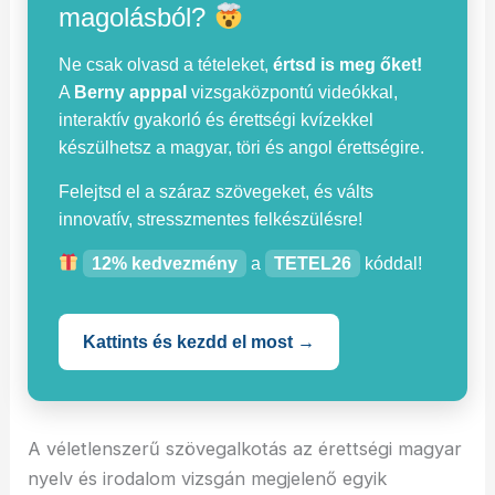
magolásból?
Ne csak olvasd a tételeket,
értsd is meg őket!
A
Berny apppal
vizsgaközpontú videókkal,
interaktív gyakorló és érettségi kvízekkel
készülhetsz a magyar, töri és angol érettségire.
Felejtsd el a száraz szövegeket, és válts
innovatív, stresszmentes felkészülésre!
12% kedvezmény
a
TETEL26
kóddal!
Kattints és kezdd el most →
A véletlenszerű szövegalkotás az érettségi magyar
nyelv és irodalom vizsgán megjelenő egyik