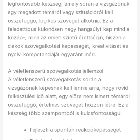
legfontosabb készség, amely során a vizsgázónak
egy megadott témáról vagy szituációról kell
összefüggő, logikus szöveget alkotnia. Ez a
feladattípus különösen nagy hangsúlyt kap mind a
közép-, mind az emelt szintű érettségin, hiszen a
diákok szövegalkotási képességét, kreativitását és
nyelvi kompetenciáját egyaránt méri.
A véletlenszerű szövegalkotás jellemzői
A véletlenszerű szövegalkotás során a
vizsgázónak képesnek kell lennie arra, hogy rövid
felkészülési idő alatt, egy előre nem ismert témáról
összefüggő, értelmes szöveget hozzon létre. Ez a
készség több szempontból is kulcsfontosságú:
Fejleszti a spontán reakcióképességet