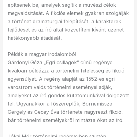
építsenek be, amelyek segítik a művészi célok
megvalósítását. A fikciós elemek gyakran szolgálják
a történet dramaturgiai felépítését, a karakterek
fejlődését és az író által közvetíteni kívánt üzenet
hatékonyabb átadását.
Példák a magyar irodalomból
Gárdonyi Géza „Egri csillagok” című regénye
kiválóan példázza a történelmi hitelesség és fikció
egyensúlyát. A regény alapját az 1552-es egri
várostrom valós történelmi eseményei adják,
amelyeket az író gondos kutatómunkával dolgozott
fel. Ugyanakkor a főszereplők, Bornemissza
Gergely és Cecey Éva története nagyreszt fikció,
bár történelmi személyekről mintázta őket az író.
Jókai Mór történelmi regényeiben szintén