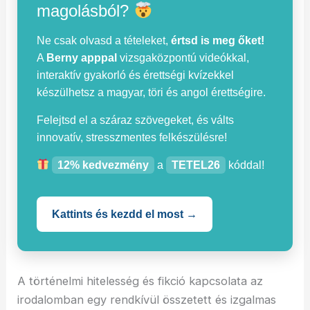
magolásból?
Ne csak olvasd a tételeket,
értsd is meg őket!
A
Berny apppal
vizsgaközpontú videókkal,
interaktív gyakorló és érettségi kvízekkel
készülhetsz a magyar, töri és angol érettségire.
Felejtsd el a száraz szövegeket, és válts
innovatív, stresszmentes felkészülésre!
12% kedvezmény
a
TETEL26
kóddal!
Kattints és kezdd el most →
A történelmi hitelesség és fikció kapcsolata az
irodalomban egy rendkívül összetett és izgalmas