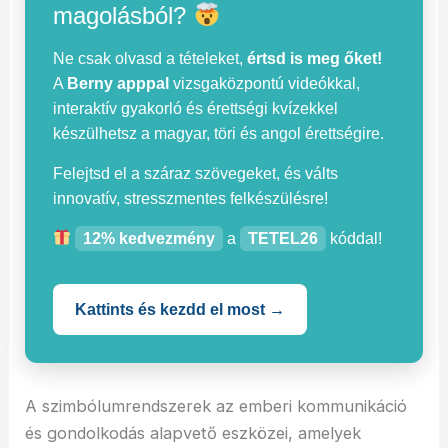
magolásból?
Ne csak olvasd a tételeket,
értsd is meg őket!
A
Berny apppal
vizsgaközpontú videókkal,
interaktív gyakorló és érettségi kvízekkel
készülhetsz a magyar, töri és angol érettségire.
Felejtsd el a száraz szövegeket, és válts
innovatív, stresszmentes felkészülésre!
12% kedvezmény
a
TETEL26
kóddal!
Kattints és kezdd el most →
A szimbólumrendszerek az emberi kommunikáció
és gondolkodás alapvető eszközei, amelyek