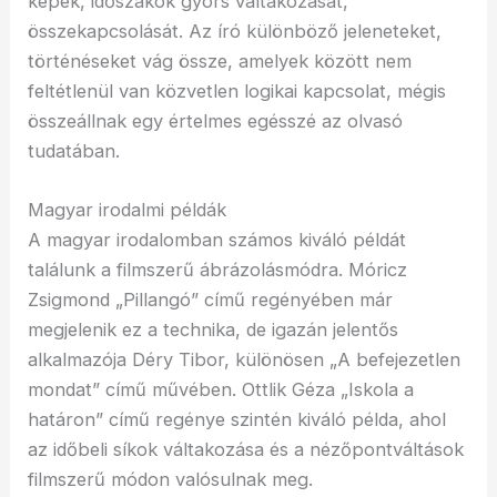
képek, időszakok gyors váltakozását,
összekapcsolását. Az író különböző jeleneteket,
történéseket vág össze, amelyek között nem
feltétlenül van közvetlen logikai kapcsolat, mégis
összeállnak egy értelmes egésszé az olvasó
tudatában.
Magyar irodalmi példák
A magyar irodalomban számos kiváló példát
találunk a filmszerű ábrázolásmódra. Móricz
Zsigmond „Pillangó” című regényében már
megjelenik ez a technika, de igazán jelentős
alkalmazója Déry Tibor, különösen „A befejezetlen
mondat” című művében. Ottlik Géza „Iskola a
határon” című regénye szintén kiváló példa, ahol
az időbeli síkok váltakozása és a nézőpontváltások
filmszerű módon valósulnak meg.