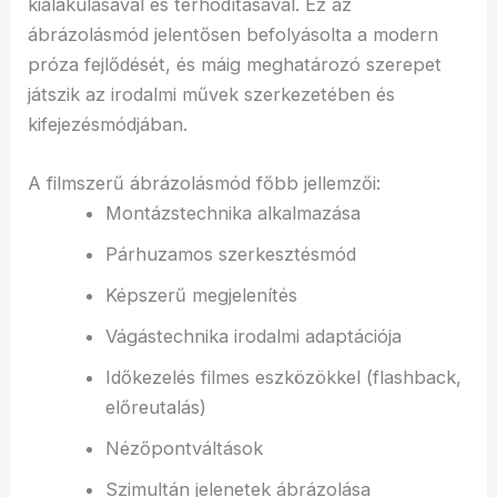
kialakulásával és térhódításával. Ez az
ábrázolásmód jelentősen befolyásolta a modern
próza fejlődését, és máig meghatározó szerepet
játszik az irodalmi művek szerkezetében és
kifejezésmódjában.
A filmszerű ábrázolásmód főbb jellemzői:
Montázstechnika alkalmazása
Párhuzamos szerkesztésmód
Képszerű megjelenítés
Vágástechnika irodalmi adaptációja
Időkezelés filmes eszközökkel (flashback,
előreutalás)
Nézőpontváltások
Szimultán jelenetek ábrázolása