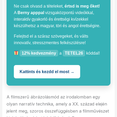
Ne csak olvasd a tételeket,
értsd is meg őket!
A
Berny apppal
vizsgaközpontú videókkal,
interaktív gyakorló és érettségi kvízekkel
készülhetsz a magyar, töri és angol érettségire.
Felejtsd el a száraz szövegeket, és válts
innovatív, stresszmentes felkészülésre!
12% kedvezmény
a
TETEL26
kóddal!
Kattints és kezdd el most →
A filmszerű ábrázolásmód az irodalomban egy
olyan narratív technika, amely a XX. század elején
jelent meg, szoros összefüggésben a filmművészet