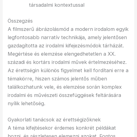
társadalmi kontextussal
Összegzés
A filmszerű ábrázolásmód a modern irodalom egyik
legfontosabb narratív technikája, amely jelentősen
gazdagította az irodalmi kifejezésmódok tárházát.
Megértése és elemzése elengedhetetlen a XX.
századi és kortárs irodalmi művek értelmezéséhez.
Az érettségin különös figyelmet kell fordítani erre a
témakörre, hiszen számos jelentős műben
találkozhatunk vele, és elemzése során komplex
irodalmi és művészeti összefüggések feltárására
nyílik lehetőség.
Gyakorlati tanácsok az érettségizőknek
A téma kifejtésekor érdemes konkrét példákat
hozni, és részletesen elemezni azokat. Fontos,