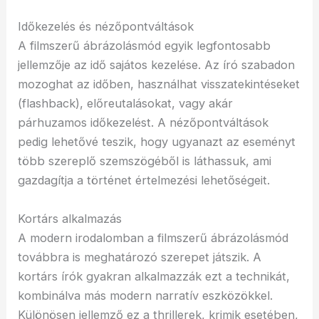
Időkezelés és nézőpontváltások
A filmszerű ábrázolásmód egyik legfontosabb
jellemzője az idő sajátos kezelése. Az író szabadon
mozoghat az időben, használhat visszatekintéseket
(flashback), előreutalásokat, vagy akár
párhuzamos időkezelést. A nézőpontváltások
pedig lehetővé teszik, hogy ugyanazt az eseményt
több szereplő szemszögéből is láthassuk, ami
gazdagítja a történet értelmezési lehetőségeit.
Kortárs alkalmazás
A modern irodalomban a filmszerű ábrázolásmód
továbbra is meghatározó szerepet játszik. A
kortárs írók gyakran alkalmazzák ezt a technikát,
kombinálva más modern narratív eszközökkel.
Különösen jellemző ez a thrillerek, krimik esetében,