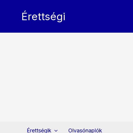
Skip
to
Érettségi
content
Érettségik
Olvasónaplók