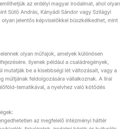
líthetjük az erdélyi magyar irodalmat, ahol olyan
mint Sütő András, Kányádi Sándor vagy Szilágyi
lyan jelentős képviselőkkel büszkélkedhet, mint
elennek olyan műfajok, amelyek különösen
fejezésére. Ilyenek például a családregények,
 mutatják be a kisebbségi lét változásait, vagy a
 múltjának feldolgozására vállalkoznak. A lírai
őföld-tematikával, a nyelvhez való kötődés
ségek:
ngedhetetlen az megfelelő intézményi háttér
vkiadók, folyóiratok, irodalmi körök és kulturális