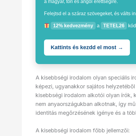
a magyar, töri és angol érettségire.
Felejtsd el a száraz szövegeket, és válts i
12% kedvezmény
a
TETEL26
kód
Kattints és kezdd el most →
A kisebbségi irodalom olyan speciális i
képezi, ugyanakkor sajátos helyzetéből
kisebbségi irodalom alkotói olyan írók, 
nem anyaországukban alkotnak, így mű
identitás megőrzésének igénye és a több
A kisebbségi irodalom főbb jellemzői: