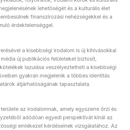
egjelenésének lehetőségét és a kulturális élet
embesülnek finanszírozási nehézségekkel és a
nuló érdektelenséggel.
nyerésével a kisebbségi irodalom is új kihívásokkal
édia új publikációs felületeket biztosít,
telékek lazulása veszélyeztetheti a kisebbségi
műveiben gyakran megjelenik a többes identitás
határok átjárhatóságának tapasztalata.
területe az irodalomnak, amely egyszerre őrzi és
elyzetéből adódóan egyedi perspektívát kínál az
közösségi emlékezet kérdéseinek vizsgálatához. Az