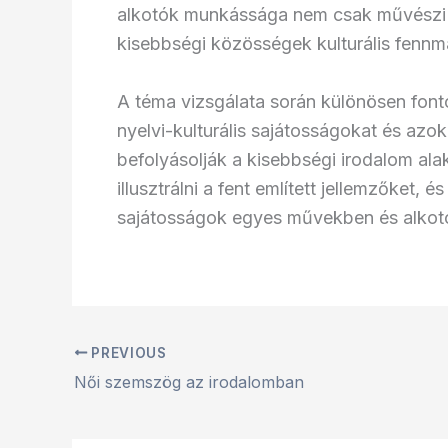
alkotók munkássága nem csak művészi ér
kisebbségi közösségek kulturális fenn
A téma vizsgálata során különösen fonto
nyelvi-kulturális sajátosságokat és azo
befolyásolják a kisebbségi irodalom ala
illusztrálni a fent említett jellemzőket,
sajátosságok egyes művekben és alkotó
PREVIOUS
Női szemszög az irodalomban