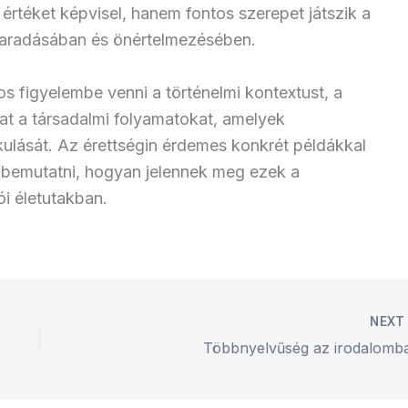
téket képvisel, hanem fontos szerepet játszik a
maradásában és önértelmezésében.
s figyelembe venni a történelmi kontextust, a
kat a társadalmi folyamatokat, amelyek
kulását. Az érettségin érdemes konkrét példákkal
 és bemutatni, hogyan jelennek meg ezek a
i életutakban.
NEX
Többnyelvűség az irodalomb