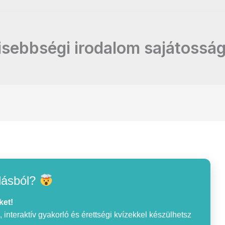
isebbségi irodalom sajátosság
lásból?
ket!
interaktív gyakorló és érettségi kvízekkel készülhetsz