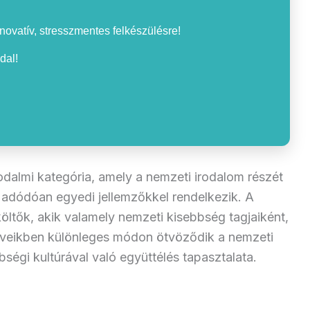
nnovatív, stresszmentes felkészülésre!
dal!
rodalmi kategória, amely a nemzeti irodalom részét
 adódóan egyedi jellemzőkkel rendelkezik. A
költők, akik valamely nemzeti kisebbség tagjaiként,
veikben különleges módon ötvöződik a nemzeti
ségi kultúrával való együttélés tapasztalata.