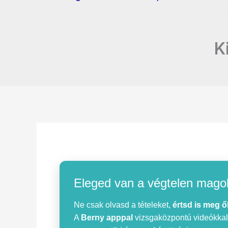
K
Eleged van a végtelen mago
Ne csak olvasd a tételeket,
értsd is meg ő
A
Berny apppal
vizsgaközpontú videókkal, 