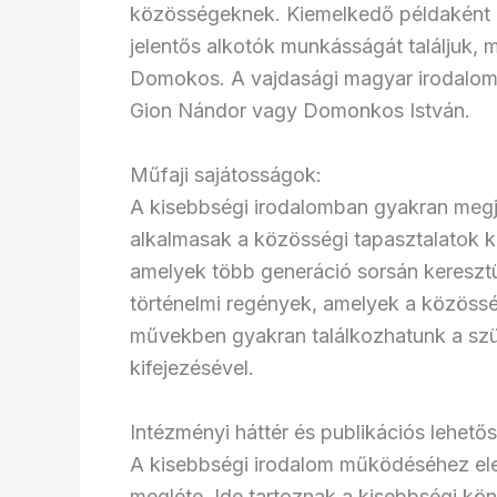
közösségeknek. Kiemelkedő példaként em
jelentős alkotók munkásságát találjuk, 
Domokos. A vajdasági magyar irodalom o
Gion Nándor vagy Domonkos István.
Műfaji sajátosságok:
A kisebbségi irodalomban gyakran megj
alkalmasak a közösségi tapasztalatok ki
amelyek több generáció sorsán keresztül
történelmi regények, amelyek a közösség
művekben gyakran találkozhatunk a szül
kifejezésével.
Intézményi háttér és publikációs lehető
A kisebbségi irodalom működéséhez ele
megléte. Ide tartoznak a kisebbségi köny