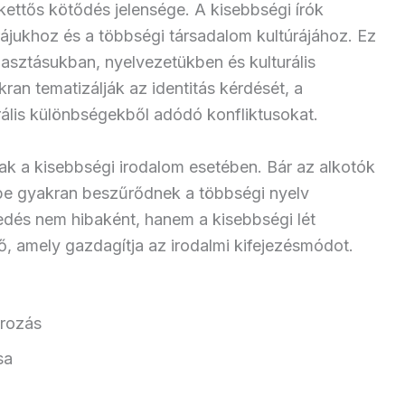
ettős kötődés jelensége. A kisebbségi írók
rájukhoz és a többségi társadalom kultúrájához. Ez
asztásukban, nyelvezetükben és kulturális
an tematizálják az identitás kérdését, a
rális különbségekből adódó konfliktusokat.
ak a kisebbségi irodalom esetében. Bár az alkotók
be gyakran beszűrődnek a többségi nyelv
eredés nem hibaként, hanem a kisebbségi lét
ő, amely gazdagítja az irodalmi kifejezésmódot.
ározás
sa