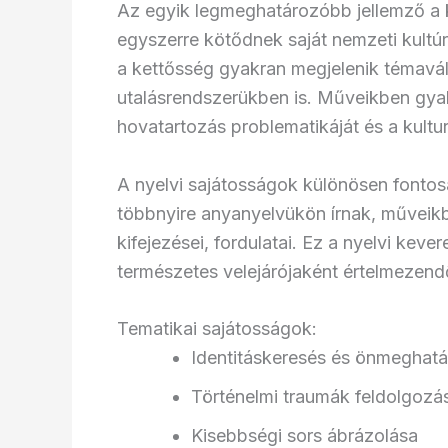
Az egyik legmeghatározóbb jellemző a k
egyszerre kötődnek saját nemzeti kultú
a kettősség gyakran megjelenik témavál
utalásrendszerükben is. Műveikben gyakr
hovatartozás problematikáját és a kultu
A nyelvi sajátosságok különösen fontos
többnyire anyanyelvükön írnak, műveik
kifejezései, fordulatai. Ez a nyelvi kev
természetes velejárójaként értelmezend
Tematikai sajátosságok:
Identitáskeresés és önmeghat
Történelmi traumák feldolgozá
Kisebbségi sors ábrázolása