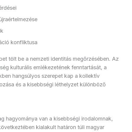
érdései
újraértelmezése
ek
ió konfliktusa
pet tölt be a nemzeti identitás megőrzésében. Az
ség kulturális emlékezetének fenntartását, a
en hangsúlyos szerepet kap a kollektív
ozása és a kisebbségi léthelyzet különböző
g hagyománya van a kisebbségi irodalomnak,
vetkeztében kialakult határon túli magyar