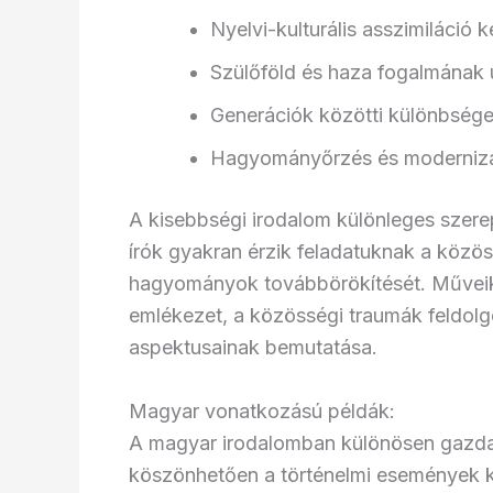
Nyelvi-kulturális asszimiláció k
Szülőföld és haza fogalmának 
Generációk közötti különbség
Hagyományőrzés és modernizác
A kisebbségi irodalom különleges szere
írók gyakran érzik feladatuknak a közös
hagyományok továbbörökítését. Műveikb
emlékezet, a közösségi traumák feldolg
aspektusainak bemutatása.
Magyar vonatkozású példák:
A magyar irodalomban különösen gazda
köszönhetően a történelmi események kö