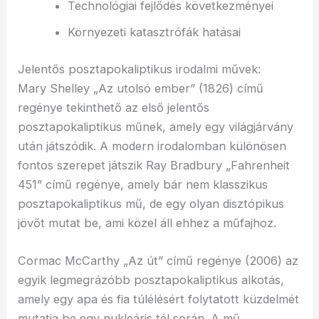
Technológiai fejlődés következményei
Környezeti katasztrófák hatásai
Jelentős posztapokaliptikus irodalmi művek:
Mary Shelley „Az utolsó ember” (1826) című
regénye tekinthető az első jelentős
posztapokaliptikus műnek, amely egy világjárvány
után játszódik. A modern irodalomban különösen
fontos szerepet játszik Ray Bradbury „Fahrenheit
451” című regénye, amely bár nem klasszikus
posztapokaliptikus mű, de egy olyan disztópikus
jövőt mutat be, ami közel áll ehhez a műfajhoz.
Cormac McCarthy „Az út” című regénye (2006) az
egyik legmegrázóbb posztapokaliptikus alkotás,
amely egy apa és fia túlélésért folytatott küzdelmét
mutatja be egy nukleáris tél során. A mű