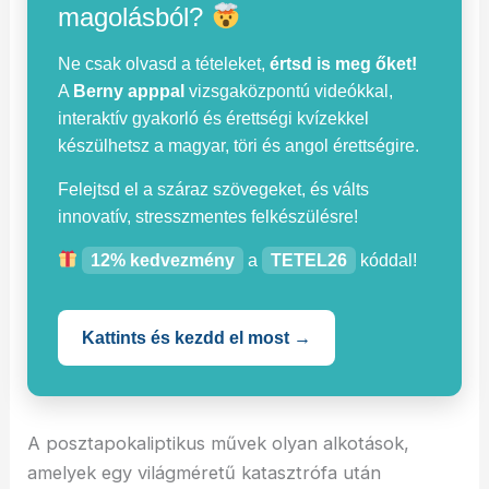
magolásból?
Ne csak olvasd a tételeket,
értsd is meg őket!
A
Berny apppal
vizsgaközpontú videókkal,
interaktív gyakorló és érettségi kvízekkel
készülhetsz a magyar, töri és angol érettségire.
Felejtsd el a száraz szövegeket, és válts
innovatív, stresszmentes felkészülésre!
12% kedvezmény
a
TETEL26
kóddal!
Kattints és kezdd el most →
A posztapokaliptikus művek olyan alkotások,
amelyek egy világméretű katasztrófa után