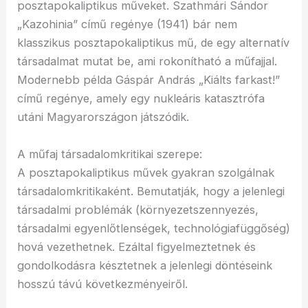
posztapokaliptikus műveket. Szathmári Sándor
„Kazohinia” című regénye (1941) bár nem
klasszikus posztapokaliptikus mű, de egy alternatív
társadalmat mutat be, ami rokonítható a műfajjal.
Modernebb példa Gáspár András „Kiálts farkast!”
című regénye, amely egy nukleáris katasztrófa
utáni Magyarországon játszódik.
A műfaj társadalomkritikai szerepe:
A posztapokaliptikus művek gyakran szolgálnak
társadalomkritikaként. Bemutatják, hogy a jelenlegi
társadalmi problémák (környezetszennyezés,
társadalmi egyenlőtlenségek, technológiafüggőség)
hová vezethetnek. Ezáltal figyelmeztetnek és
gondolkodásra késztetnek a jelenlegi döntéseink
hosszú távú következményeiről.