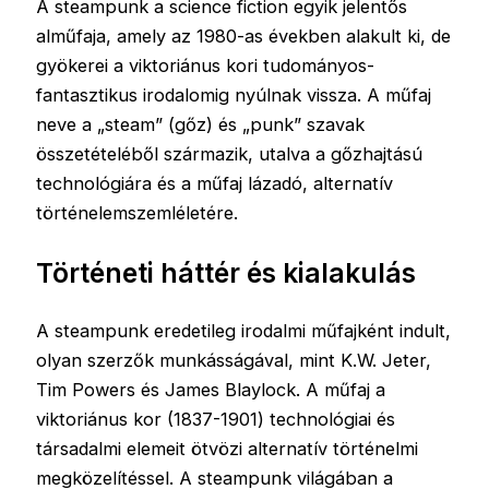
A steampunk a science fiction egyik jelentős
alműfaja, amely az 1980-as években alakult ki, de
gyökerei a viktoriánus kori tudományos-
fantasztikus irodalomig nyúlnak vissza. A műfaj
neve a „steam” (gőz) és „punk” szavak
összetételéből származik, utalva a gőzhajtású
technológiára és a műfaj lázadó, alternatív
történelemszemléletére.
Történeti háttér és kialakulás
A steampunk eredetileg irodalmi műfajként indult,
olyan szerzők munkásságával, mint K.W. Jeter,
Tim Powers és James Blaylock. A műfaj a
viktoriánus kor (1837-1901) technológiai és
társadalmi elemeit ötvözi alternatív történelmi
megközelítéssel. A steampunk világában a