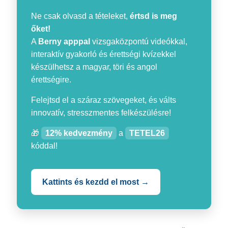
Ne csak olvasd a tételeket,
értsd is meg
őket!
A
Berny apppal
vizsgaközpontú videókkal,
interaktív gyakorló és érettségi kvízekkel
készülhetsz a magyar, töri és angol
érettségire.
Felejtsd el a száraz szövegeket, és válts
innovatív, stresszmentes felkészülésre!
🎁
12% kedvezmény
a
TETEL26
kóddal!
Kattints és kezdd el most →