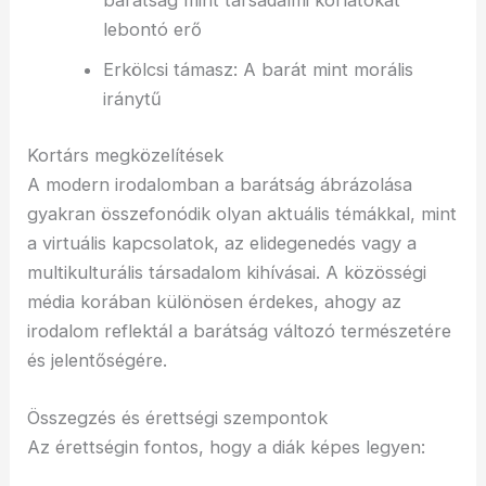
barátság mint társadalmi korlátokat
lebontó erő
Erkölcsi támasz: A barát mint morális
iránytű
Kortárs megközelítések
A modern irodalomban a barátság ábrázolása
gyakran összefonódik olyan aktuális témákkal, mint
a virtuális kapcsolatok, az elidegenedés vagy a
multikulturális társadalom kihívásai. A közösségi
média korában különösen érdekes, ahogy az
irodalom reflektál a barátság változó természetére
és jelentőségére.
Összegzés és érettségi szempontok
Az érettségin fontos, hogy a diák képes legyen: