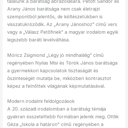
találunk a barátság ábrázolására. Petőfi Sándor és
Arany János barátsága nem csak életrajzi
szempontból jelentős, de költészetükben is
visszatükröződik. Az „Arany Jánoshoz” című vers
vagy a „Válasz Petőfinek” a magyar irodalom egyik
legszebb baráti levélváltása.
Móricz Zsigmond „Légy jó mindhalálig” című
regényében Nyilas Misi és Török János barátsága
a gyermekkori kapcsolatok tisztaságát és
őszinteségét mutatja be, miközben kontrasztot
képez a felnőttek világának képmutatásával.
Modern irodalmi feldolgozások
A 20. századi irodalomban a barátság témája
gyakran összetettebb formában jelenik meg. Ottlik
Géza „Iskola a határon” című regényében a