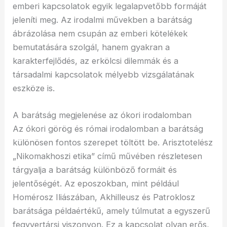
emberi kapcsolatok egyik legalapvetőbb formáját
jeleníti meg. Az irodalmi művekben a barátság
ábrázolása nem csupán az emberi kötelékek
bemutatására szolgál, hanem gyakran a
karakterfejlődés, az erkölcsi dilemmák és a
társadalmi kapcsolatok mélyebb vizsgálatának
eszköze is.
A barátság megjelenése az ókori irodalomban
Az ókori görög és római irodalomban a barátság
különösen fontos szerepet töltött be. Arisztotelész
„Nikomakhoszi etika” című művében részletesen
tárgyalja a barátság különböző formáit és
jelentőségét. Az eposzokban, mint például
Homérosz Iliászában, Akhilleusz és Patroklosz
barátsága példaértékű, amely túlmutat a egyszerű
fegyvertársi viszonyon. Ez a kapcsolat olyan erős,