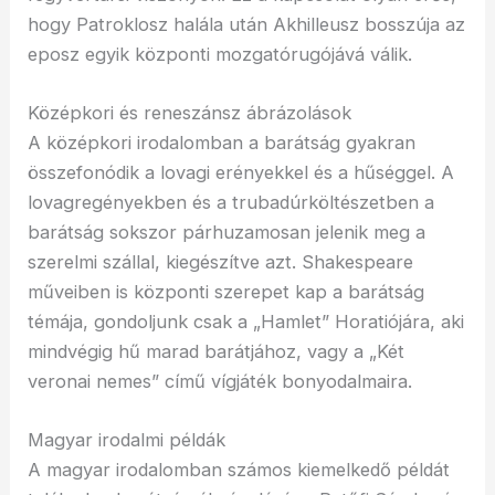
hogy Patroklosz halála után Akhilleusz bosszúja az
eposz egyik központi mozgatórugójává válik.
Középkori és reneszánsz ábrázolások
A középkori irodalomban a barátság gyakran
összefonódik a lovagi erényekkel és a hűséggel. A
lovagregényekben és a trubadúrköltészetben a
barátság sokszor párhuzamosan jelenik meg a
szerelmi szállal, kiegészítve azt. Shakespeare
műveiben is központi szerepet kap a barátság
témája, gondoljunk csak a „Hamlet” Horatiójára, aki
mindvégig hű marad barátjához, vagy a „Két
veronai nemes” című vígjáték bonyodalmaira.
Magyar irodalmi példák
A magyar irodalomban számos kiemelkedő példát