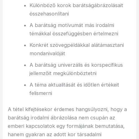
Különböző korok barátságábrázolásait
összehasonlítani
A barátság motívumát más irodalmi
témákkal összefüggésben értelmezni
Konkrét szövegpéldákkal alátámasztani
mondanivalóját
A barátság univerzális és korspecifikus
jellemzőit megkülönböztetni
A téma aktualitását és időtlen értékeit
felismerni
A tétel kifejtésekor érdemes hangsúlyozni, hogy a
barátság irodalmi ábrázolása nem csupán az
emberi kapcsolatok egy formájának bemutatása,
hanem gyakran az adott kor társadalmi