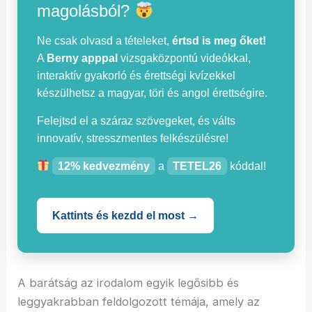
magolásból?
Ne csak olvasd a tételeket,
értsd is meg őket!
A
Berny apppal
vizsgaközpontú videókkal,
interaktív gyakorló és érettségi kvízekkel
készülhetsz a magyar, töri és angol érettségire.
Felejtsd el a száraz szövegeket, és válts
innovatív, stresszmentes felkészülésre!
12% kedvezmény
a
TETEL26
kóddal!
Kattints és kezdd el most →
A barátság az irodalom egyik legősibb és
leggyakrabban feldolgozott témája, amely az