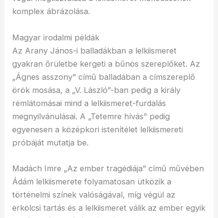
komplex ábrázolása.
Magyar irodalmi példák
Az Arany János-i balladákban a lelkiismeret
gyakran őrületbe kergeti a bűnös szereplőket. Az
„Ágnes asszony” című balladában a címszereplő
örök mosása, a „V. László”-ban pedig a király
rémlátomásai mind a lelkiismeret-furdalás
megnyilvánulásai. A „Tetemre hívás” pedig
egyenesen a középkori istenítélet lelkiismereti
próbáját mutatja be.
Madách Imre „Az ember tragédiája” című művében
Ádám lelkiismerete folyamatosan ütközik a
történelmi színek valóságával, míg végül az
erkölcsi tartás és a lelkiismeret válik az ember egyik