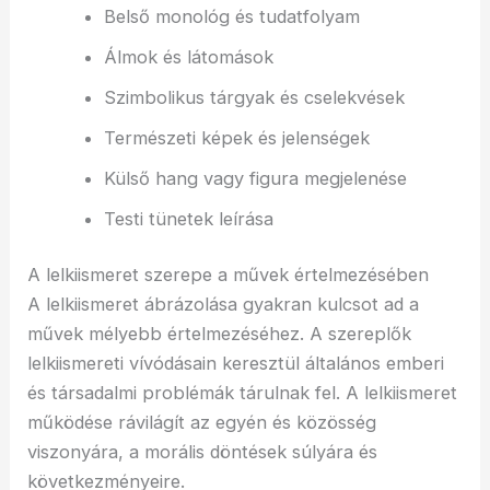
Belső monológ és tudatfolyam
Álmok és látomások
Szimbolikus tárgyak és cselekvések
Természeti képek és jelenségek
Külső hang vagy figura megjelenése
Testi tünetek leírása
A lelkiismeret szerepe a művek értelmezésében
A lelkiismeret ábrázolása gyakran kulcsot ad a
művek mélyebb értelmezéséhez. A szereplők
lelkiismereti vívódásain keresztül általános emberi
és társadalmi problémák tárulnak fel. A lelkiismeret
működése rávilágít az egyén és közösség
viszonyára, a morális döntések súlyára és
következményeire.