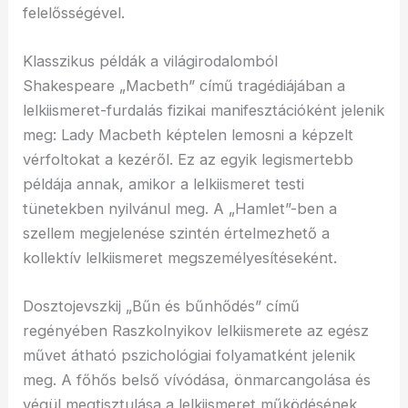
felelősségével.
Klasszikus példák a világirodalomból
Shakespeare „Macbeth” című tragédiájában a
lelkiismeret-furdalás fizikai manifesztációként jelenik
meg: Lady Macbeth képtelen lemosni a képzelt
vérfoltokat a kezéről. Ez az egyik legismertebb
példája annak, amikor a lelkiismeret testi
tünetekben nyilvánul meg. A „Hamlet”-ben a
szellem megjelenése szintén értelmezhető a
kollektív lelkiismeret megszemélyesítéseként.
Dosztojevszkij „Bűn és bűnhődés” című
regényében Raszkolnyikov lelkiismerete az egész
művet átható pszichológiai folyamatként jelenik
meg. A főhős belső vívódása, önmarcangolása és
végül megtisztulása a lelkiismeret működésének