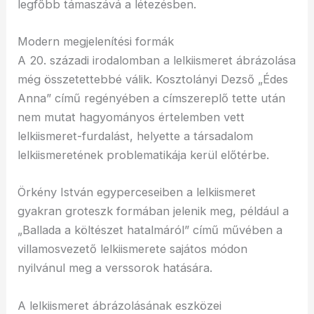
legfőbb támaszává a létezésben.
Modern megjelenítési formák
A 20. századi irodalomban a lelkiismeret ábrázolása
még összetettebbé válik. Kosztolányi Dezső „Édes
Anna” című regényében a címszereplő tette után
nem mutat hagyományos értelemben vett
lelkiismeret-furdalást, helyette a társadalom
lelkiismeretének problematikája kerül előtérbe.
Örkény István egyperceseiben a lelkiismeret
gyakran groteszk formában jelenik meg, például a
„Ballada a költészet hatalmáról” című művében a
villamosvezető lelkiismerete sajátos módon
nyilvánul meg a verssorok hatására.
A lelkiismeret ábrázolásának eszközei