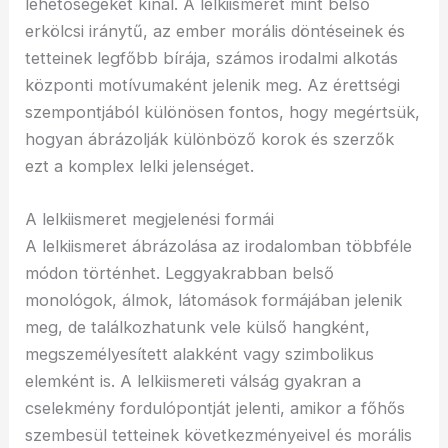
lehetőségeket kínál. A lelkiismeret mint belső
erkölcsi iránytű, az ember morális döntéseinek és
tetteinek legfőbb bírája, számos irodalmi alkotás
központi motívumaként jelenik meg. Az érettségi
szempontjából különösen fontos, hogy megértsük,
hogyan ábrázolják különböző korok és szerzők
ezt a komplex lelki jelenséget.
A lelkiismeret megjelenési formái
A lelkiismeret ábrázolása az irodalomban többféle
módon történhet. Leggyakrabban belső
monológok, álmok, látomások formájában jelenik
meg, de találkozhatunk vele külső hangként,
megszemélyesített alakként vagy szimbolikus
elemként is. A lelkiismereti válság gyakran a
cselekmény fordulópontját jelenti, amikor a főhős
szembesül tetteinek következményeivel és morális