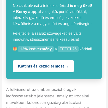
Ne csak olvasd a tételeket,
értsd is meg őket!
A
Berny apppal
vizsgaközpontú videókkal,
interaktív gyakorló és érettségi kvízekkel
készülhetsz a magyar, töri és angol érettségire.
Felejtsd el a száraz szövegeket, és válts
innovatív, stresszmentes felkészülésre!
12% kedvezmény
a
TETEL26
kóddal!
Kattints és kezdd el most →
A lelkiismeret az emberi psziché egyik
legösszetettebb jelensége, amely az irodalmi
művekben különösen gazdag ábrázolási