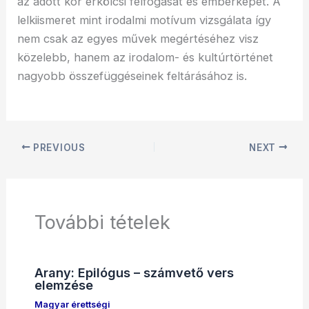
az adott kor erkölcsi felfogását és emberképét. A
lelkiismeret mint irodalmi motívum vizsgálata így
nem csak az egyes művek megértéséhez visz
közelebb, hanem az irodalom- és kultúrtörténet
nagyobb összefüggéseinek feltárásához is.
PREVIOUS
NEXT
További tételek
Arany: Epilógus – számvető vers
elemzése
Magyar érettségi