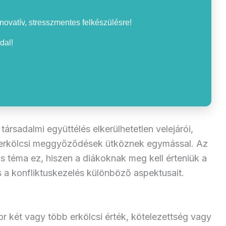
nnovatív, stresszmentes felkészülésre!
dal!
társadalmi együttélés elkerülhetetlen velejárói,
 erkölcsi meggyőződések ütköznek egymással. Az
s téma ez, hiszen a diákoknak meg kell érteniük a
s a konfliktuskezelés különböző aspektusait.
or két vagy több erkölcsi érték, kötelezettség vagy