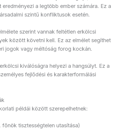
ót eredményezi a legtöbb ember számára. Ez a
rsadalmi szintű konfliktusok esetén.
lmélete szerint vannak feltétlen erkölcsi
k között követni kell. Ez az elmélet segíthet
ri jogok vagy méltóság forog kockán.
erkölcsi kiválóságra helyezi a hangsúlyt. Ez a
zemélyes fejlődési és karakterformálási
ák
orlati példái között szerepelhetnek:
 főnök tisztességtelen utasítása)