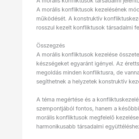
A morális konfliktusok társadalmi jelen
A morális konfliktusok kezelésének mód
működését. A konstruktív konfliktuskeze
rosszul kezelt konfliktusok társadalmi 
Összegzés
A morális konfliktusok kezelése összetet
készségeket egyaránt igényel. Az éretts
megoldás minden konfliktusra, de vann
segíthetnek a helyzetek konstruktív kez
A téma megértése és a konfliktuskezelé
szempontjából fontos, hanem a későbbi 
morális konfliktusok megfelelő kezelése
harmonikusabb társadalmi együttéléshe