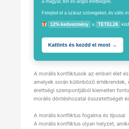
a magyar, töri és angol érettségire.
Felejtsd el a száraz szövegeket, és válts i
12% kedvezmény
a
TETEL26
kód
Kattints és kezdd el most →
A morális konfliktusok az emberi élet és 
amelyek során különböző értékrendek,
érettségi szempontjából kiemelten fonto
morális döntéshozatal összetettségét é
A morális konfliktus fogalma és típusai
A morális konfliktus olyan helyzet, amik