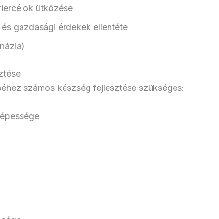
riercélok ütközése
és gazdasági érdekek ellentéte
anázia)
ztése
éséhez számos készség fejlesztése szükséges:
 képessége