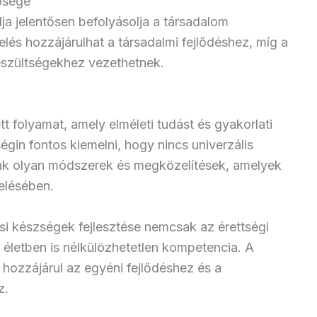
tősége
ja jelentősen befolyásolja a társadalom
lés hozzájárulhat a társadalmi fejlődéshez, míg a
feszültségekhez vezethetnek.
t folyamat, amely elméleti tudást és gyakorlati
égin fontos kiemelni, hogy nincs univerzális
ak olyan módszerek és megközelítések, amelyek
elésében.
si készségek fejlesztése nemcsak az érettségi
életben is nélkülözhetetlen kompetencia. A
 hozzájárul az egyéni fejlődéshez és a
z.