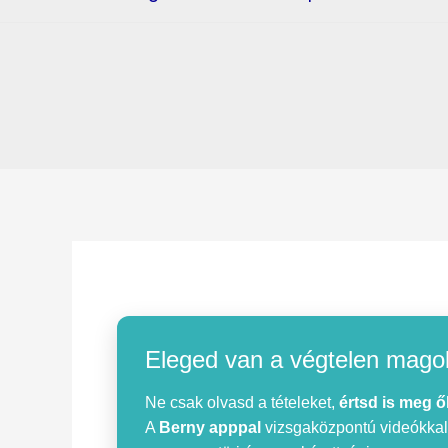
Eleged van a végtelen mago
Ne csak olvasd a tételeket,
értsd is meg ő
A
Berny apppal
vizsgaközpontú videókkal, 