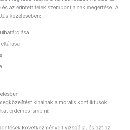
 és az érintett felek szempontjainak megértése. A
ktus kezelésében:
ülhatárolása
feltárása
e
e
zelésben
egközelítést kínálnak a morális konfliktusok
kat érdemes ismerni:
 döntések következményeit vizsgálja, és azt az