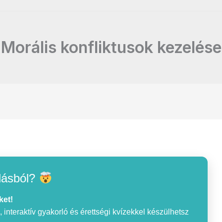
Morális konfliktusok kezelése
lásból?
ket!
interaktív gyakorló és érettségi kvízekkel készülhetsz