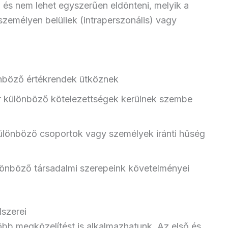
s nem lehet egyszerűen eldönteni, melyik a
személyen belüliek (intraperszonális) vagy
önböző értékrendek ütköznek
r különböző kötelezettségek kerülnek szembe
 különböző csoportok vagy személyek iránti hűség
lönböző társadalmi szerepeink követelményei
szerei
öbb megközelítést is alkalmazhatunk. Az első és