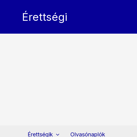
Skip
to
Érettségi
content
Érettségik
Olvasónaplók