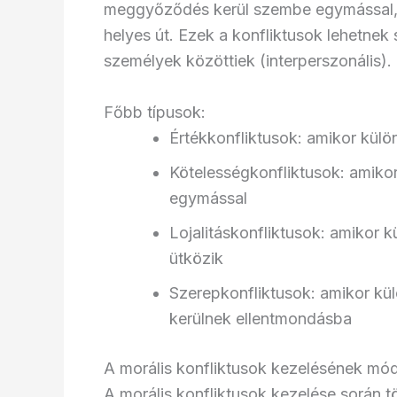
meggyőződés kerül szembe egymással, é
helyes út. Ezek a konfliktusok lehetnek 
személyek közöttiek (interperszonális).
Főbb típusok:
Értékkonfliktusok: amikor kül
Kötelességkonfliktusok: amiko
egymással
Lojalitáskonfliktusok: amikor
ütközik
Szerepkonfliktusok: amikor kü
kerülnek ellentmondásba
A morális konfliktusok kezelésének mód
A morális konfliktusok kezelése során t