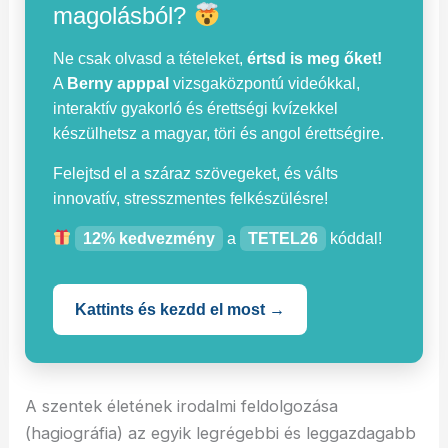
magolásból?
Ne csak olvasd a tételeket,
értsd is meg őket!
A
Berny apppal
vizsgaközpontú videókkal,
interaktív gyakorló és érettségi kvízekkel
készülhetsz a magyar, töri és angol érettségire.
Felejtsd el a száraz szövegeket, és válts
innovatív, stresszmentes felkészülésre!
12% kedvezmény
a
TETEL26
kóddal!
Kattints és kezdd el most →
A szentek életének irodalmi feldolgozása
(hagiográfia) az egyik legrégebbi és leggazdagabb