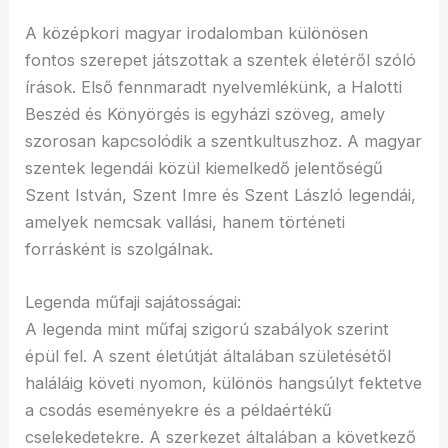
A középkori magyar irodalomban különösen
fontos szerepet játszottak a szentek életéről szóló
írások. Első fennmaradt nyelvemlékünk, a Halotti
Beszéd és Könyörgés is egyházi szöveg, amely
szorosan kapcsolódik a szentkultuszhoz. A magyar
szentek legendái közül kiemelkedő jelentőségű
Szent István, Szent Imre és Szent László legendái,
amelyek nemcsak vallási, hanem történeti
forrásként is szolgálnak.
Legenda műfaji sajátosságai:
A legenda mint műfaj szigorú szabályok szerint
épül fel. A szent életútját általában születésétől
haláláig követi nyomon, különös hangsúlyt fektetve
a csodás eseményekre és a példaértékű
cselekedetekre. A szerkezet általában a következő