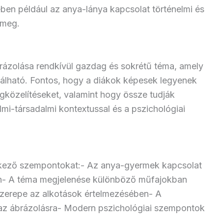
en például az anya-lánya kapcsolat történelmi és
 meg.
rázolása rendkívül gazdag és sokrétű téma, amely
gálható. Fontos, hogy a diákok képesek legyenek
gközelítéseket, valamint hogy össze tudják
lmi-társadalmi kontextussal és a pszichológiai
tkező szempontokat:- Az anya-gyermek kapcsolat
n- A téma megjelenése különböző műfajokban
r szerepe az alkotások értelmezésében- A
 az ábrázolásra- Modern pszichológiai szempontok