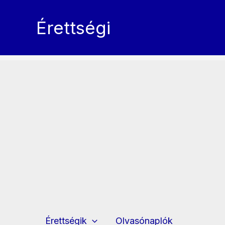
Skip
to
Érettségi
content
Érettségik
Olvasónaplók