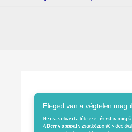
Eleged van a végtelen mago
Ne csak olvasd a tételeket,
értsd is meg ő
A
Berny apppal
vizsgaközpontú videókkal, 