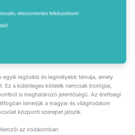
nnovatív, stresszmentes felkészülésre!
dal!
 egyik legősibb és legmélyebb témája, amely
t. Ez a különleges kötelék nemcsak biológiai,
pontból is meghatározó jelentőségű. Az érettségi
átfogóan ismerjük a magyar és világirodalom
csolat központi szerepet játszik.
llemzői az irodalomban: