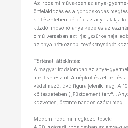
Az irodalmi művekben az anya-gyermek v
önfeláldozás és a gondoskodás megteste
költészetében például az anya alakja kü
küzdő, mosónő anya képe és az eszmény
című versében ezt írja: „szürke haja leb
az anya hétköznapi tevékenységét koz
Történeti áttekintés:
A magyar irodalomban az anya-gyermek 
ment keresztül. A népköltészetben és a
védelmező, óvó figura jelenik meg. A 19
költészetében („Füstbement terv”, „Anyám
közvetlen, őszinte hangon szólal meg.
Modern irodalmi megközelítések:
A 20. századi irodalomban az anya-gye