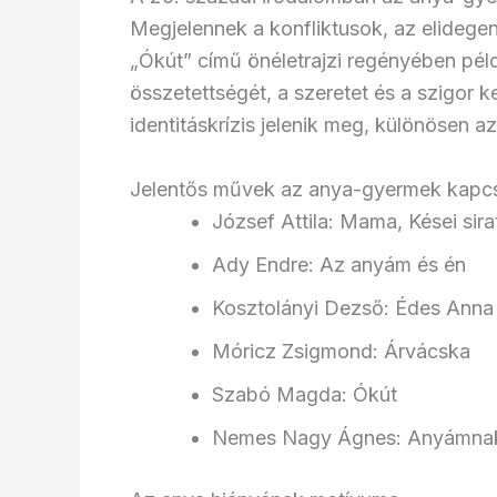
Megjelennek a konfliktusok, az elideg
„Ókút” című önéletrajzi regényében pél
összetettségét, a szeretet és a szigor 
identitáskrízis jelenik meg, különösen
Jelentős művek az anya-gyermek kapcs
József Attila: Mama, Kései sira
Ady Endre: Az anyám és én
Kosztolányi Dezső: Édes Anna
Móricz Zsigmond: Árvácska
Szabó Magda: Ókút
Nemes Nagy Ágnes: Anyámna