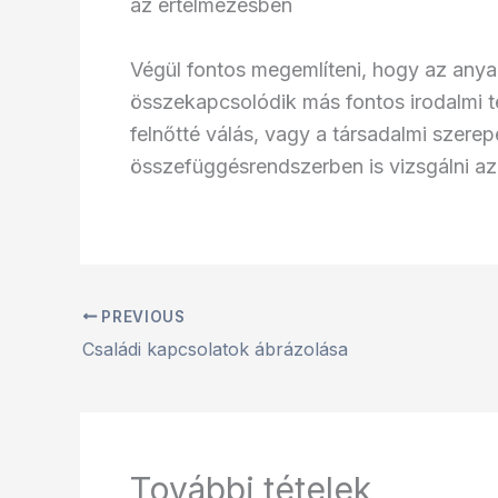
az értelmezésben
Végül fontos megemlíteni, hogy az any
összekapcsolódik más fontos irodalmi té
felnőtté válás, vagy a társadalmi szer
összefüggésrendszerben is vizsgálni az 
PREVIOUS
Családi kapcsolatok ábrázolása
További tételek