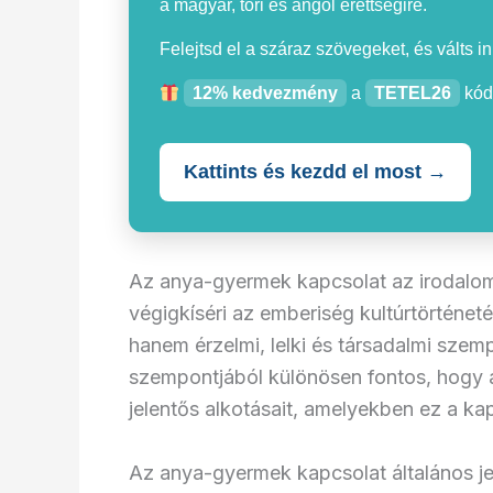
a magyar, töri és angol érettségire.
Felejtsd el a száraz szövegeket, és válts i
12% kedvezmény
a
TETEL26
kód
Kattints és kezdd el most →
Az anya-gyermek kapcsolat az irodalom
végigkíséri az emberiség kultúrtörténeté
hanem érzelmi, lelki és társadalmi szem
szempontjából különösen fontos, hogy 
jelentős alkotásait, amelyekben ez a kap
Az anya-gyermek kapcsolat általános je