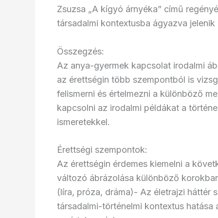
Zsuzsa „A kígyó árnyéka” című regényéb
társadalmi kontextusba ágyazva jelenik
Összegzés:
Az anya-gyermek kapcsolat irodalmi áb
az érettségin több szempontból is vizs
felismerni és értelmezni a különböző me
kapcsolni az irodalmi példákat a történe
ismeretekkel.
Érettségi szempontok:
Az érettségin érdemes kiemelni a köve
változó ábrázolása különböző korokba
(líra, próza, dráma)- Az életrajzi hátté
társadalmi-történelmi kontextus hatása