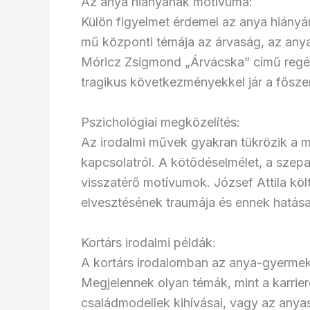
Az anya hiányának motívuma:
Külön figyelmet érdemel az anya hiány
mű központi témája az árvaság, az anya
Móricz Zsigmond „Árvácska” című regén
tragikus következményekkel jár a fősze
Pszichológiai megközelítés:
Az irodalmi művek gyakran tükrözik a m
kapcsolatról. A kötődéselmélet, a szep
visszatérő motívumok. József Attila kö
elvesztésének traumája és ennek hatása
Kortárs irodalmi példák:
A kortárs irodalomban az anya-gyermek
Megjelennek olyan témák, mint a karrier
családmodellek kihívásai, vagy az anyas