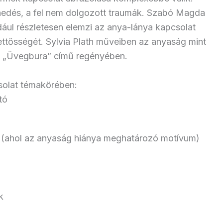
enedés, a fel nem dolgozott traumák. Szabó Magda
dául részletesen elemzi az anya-lánya kapcsolat
kettősségét. Sylvia Plath műveiben az anyaság mint
 az „Üvegbura” című regényében.
olat témakörében:
tó
 (ahol az anyaság hiánya meghatározó motívum)
k