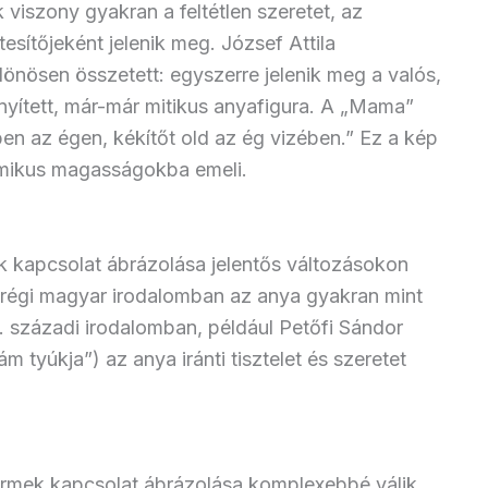
iszony gyakran a feltétlen szeretet, az
sítőjeként jelenik meg. József Attila
lönösen összetett: egyszerre jelenik meg a valós,
ített, már-már mitikus anyafigura. A „Mama”
ben az égen, kékítőt old az ég vizében.” Ez a kép
mikus magasságokba emeli.
kapcsolat ábrázolása jelentős változásokon
 régi magyar irodalomban az anya gyakran mint
. századi irodalomban, például Petőfi Sándor
 tyúkja”) az anya iránti tisztelet és szeretet
rmek kapcsolat ábrázolása komplexebbé válik.