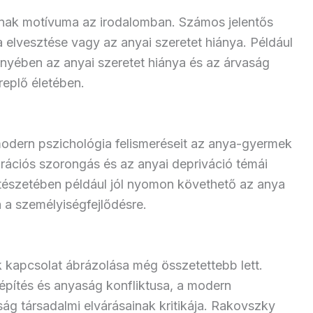
ának motívuma az irodalomban. Számos jelentős
 elvesztése vagy az anyai szeretet hiánya. Például
yében az anyai szeretet hiánya és az árvaság
replő életében.
odern pszichológia felismeréseit az anya-gyermek
arációs szorongás és az anyai depriváció témái
ltészetében például jól nyomon követhető az anya
 a személyiségfejlődésre.
 kapcsolat ábrázolása még összetettebb lett.
építés és anyaság konfliktusa, a modern
ág társadalmi elvárásainak kritikája. Rakovszky