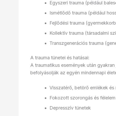
Egyszeri trauma (például bales
Ismétlődő trauma (például hos
Fejlődési trauma (gyermekkor
Kollektív trauma (társadalmi s
Transzgenerációs trauma (gene
A trauma tünetei és hatásai:
A traumatikus események után gyakran j
befolyásolják az egyén mindennapi élet
Visszatérő, betörő emlékek és
Fokozott szorongás és félelem
Depresszív tünetek