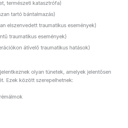
et, természeti katasztrófa)
szan tartó bántalmazás)
ban elszenvedett traumatikus események)
zintű traumatikus események)
rációkon átívelő traumatikus hatások)
elentkeznek olyan tünetek, amelyek jelentősen
ét. Ezek között szerepelhetnek:
 rémálmok