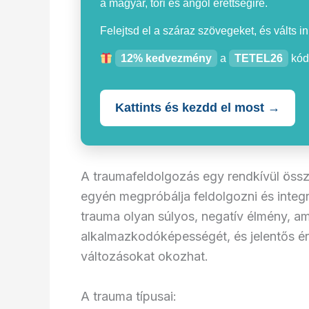
a magyar, töri és angol érettségire.
Felejtsd el a száraz szövegeket, és válts i
12% kedvezmény
a
TETEL26
kód
Kattints és kezdd el most →
A traumafeldolgozás egy rendkívül össz
egyén megpróbálja feldolgozni és integr
trauma olyan súlyos, negatív élmény, 
alkalmazkodóképességét, és jelentős érz
változásokat okozhat.
A trauma típusai: