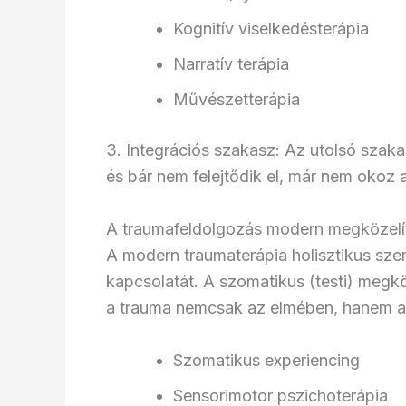
Kognitív viselkedésterápia
Narratív terápia
Művészetterápia
3. Integrációs szakasz: Az utolsó szak
és bár nem felejtődik el, már nem okoz a
A traumafeldolgozás modern megközelít
A modern traumaterápia holisztikus szem
kapcsolatát. A szomatikus (testi) megk
a trauma nemcsak az elmében, hanem a t
Szomatikus experiencing
Sensorimotor pszichoterápia