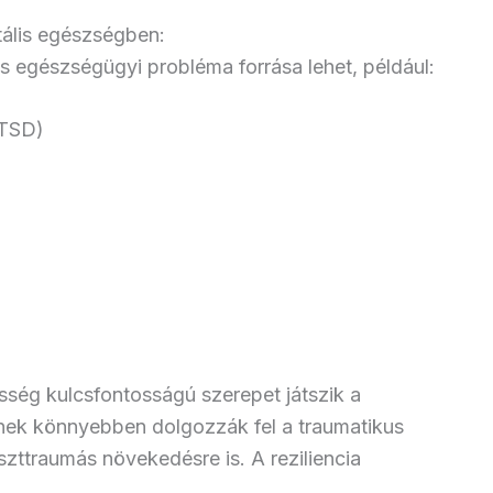
tális egészségben:
s egészségügyi probléma forrása lehet, például:
PTSD)
pesség kulcsfontosságú szerepet játszik a
ének könnyebben dolgozzák fel a traumatikus
ttraumás növekedésre is. A reziliencia