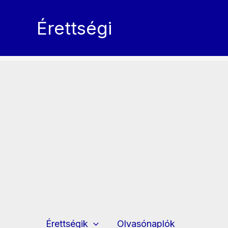
Skip
to
Érettségi
content
Érettségik
Olvasónaplók