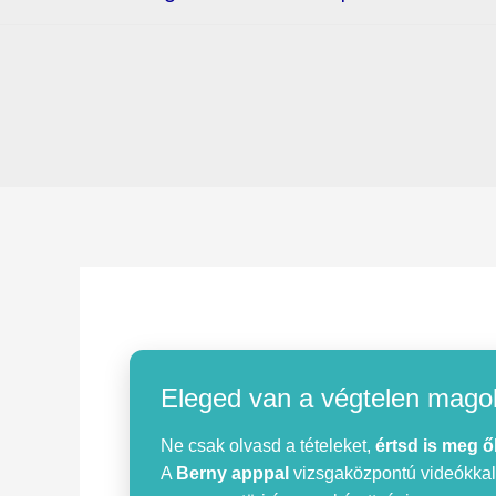
Eleged van a végtelen mago
Ne csak olvasd a tételeket,
értsd is meg ő
A
Berny apppal
vizsgaközpontú videókkal, 