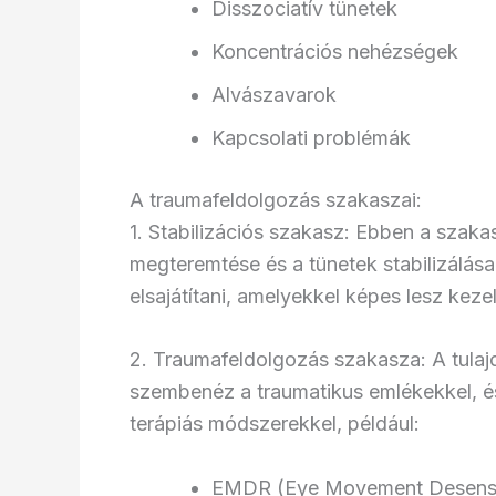
Disszociatív tünetek
Koncentrációs nehézségek
Alvászavarok
Kapcsolati problémák
A traumafeldolgozás szakaszai:
1. Stabilizációs szakasz: Ebben a szak
megteremtése és a tünetek stabilizálása
elsajátítani, amelyekkel képes lesz keze
2. Traumafeldolgozás szakasza: A tula
szembenéz a traumatikus emlékekkel, és 
terápiás módszerekkel, például:
EMDR (Eye Movement Desensit