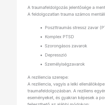
A traumafeldolgozás jelentősége a men
A feldolgozatlan trauma számos mentáli
Poszttraumás stressz zavar (
Komplex PTSD
Szorongásos zavarok
Depresszió
Személyiségzavarok
A reziliencia szerepe:
A reziliencia, vagyis a lelki ellenállóké
traumafeldolgozásban. A reziliens egy
eseményeket, és gyakran képesek a posz
fejleszthető az alábbi módokon: