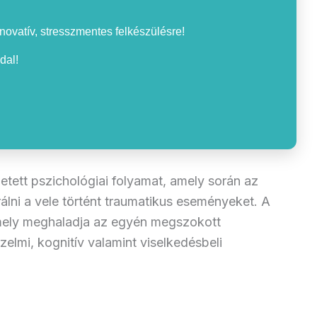
nnovatív, stresszmentes felkészülésre!
dal!
etett pszichológiai folyamat, amely során az
álni a vele történt traumatikus eseményeket. A
amely meghaladja az egyén megszokott
elmi, kognitív valamint viselkedésbeli