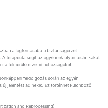
aszban a legfontosabb a biztonságérzet
. A terapeuta segít az egyénnek olyan technikákat
lni a felmerülő érzelmi nehézségeket.
jdonképpeni feldolgozás során az egyén
új jelentést ad nekik. Ez történhet különböző
ization and Reprocessing)