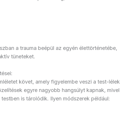
aszban a trauma beépül az egyén élettörténetébe,
ktív tüneteket.
ései:
léletet követ, amely figyelembe veszi a test-lélek
özelítések egyre nagyobb hangsúlyt kapnak, mivel
estben is tárolódik. Ilyen módszerek például: