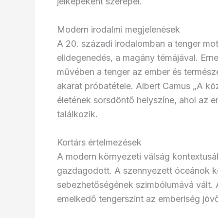
jelképeként szerepel.
Modern irodalmi megjelenések
A 20. századi irodalomban a tenger mo
elidegenedés, a magány témájával. Ern
művében a tenger az ember és természet
akarat próbatétele. Albert Camus „A k
életének sorsdöntő helyszíne, ahol az
találkozik.
Kortárs értelmezések
A modern környezeti válság kontextusáb
gazdagodott. A szennyezett óceánok ké
sebezhetőségének szimbólumává vált. A
emelkedő tengerszint az emberiség jövő