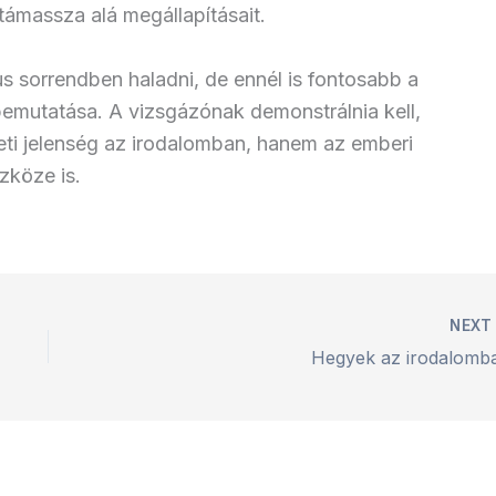
 támassza alá megállapításait.
us sorrendben haladni, de ennél is fontosabb a
bemutatása. A vizsgázónak demonstrálnia kell,
eti jelenség az irodalomban, hanem az emberi
zköze is.
NEX
Hegyek az irodalomb