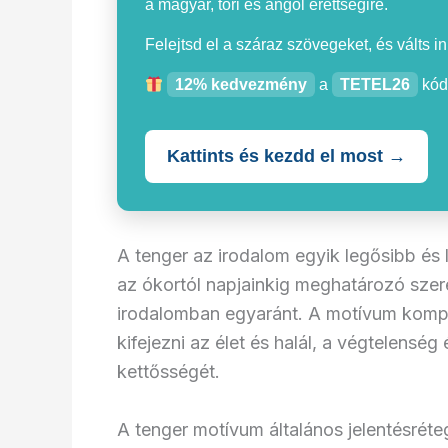
a magyar, töri és angol érettségire.
Felejtsd el a száraz szövegeket, és válts i
12% kedvezmény
a
TETEL26
kód
Kattints és kezdd el most →
A tenger az irodalom egyik legősibb és
az ókortól napjainkig meghatározó szer
irodalomban egyaránt. A motívum komple
kifejezni az élet és halál, a végtelensé
kettősségét.
A tenger motívum általános jelentésréte