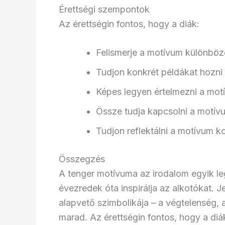
Érettségi szempontok
Az érettségin fontos, hogy a diák:
Felismerje a motívum különböző
Tudjon konkrét példákat hozn
Képes legyen értelmezni a motí
Össze tudja kapcsolni a motív
Tudjon reflektálni a motívum ko
Összegzés
A tenger motívuma az irodalom egyik l
évezredek óta inspirálja az alkotókat. 
alapvető szimbolikája – a végtelenség, 
marad. Az érettségin fontos, hogy a diá