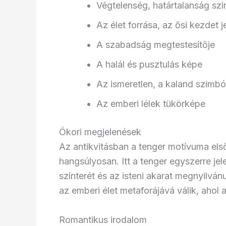
Végtelenség, határtalanság s
Az élet forrása, az ősi kezdet 
A szabadság megtestesítője
A halál és pusztulás képe
Az ismeretlen, a kaland szimb
Az emberi lélek tükörképe
Ókori megjelenések
Az antikvitásban a tenger motívuma el
hangsúlyosan. Itt a tenger egyszerre jel
színterét és az isteni akarat megnyilvá
az emberi élet metaforájává válik, ahol 
Romantikus irodalom