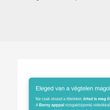
Eleged van a végtelen mago
Ne csak olvasd a tételeket,
értsd is meg ő
A
Berny apppal
vizsgaközpontú videókkal, 