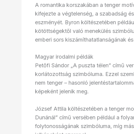
A romantika korszakában a tenger motív
kifejezte a végtelenség, a szabadság é
eszményét. Byron költészetében például
kötöttségektől való menekülés szimból
emberi sors kiszámíthatatlanságának és 
Magyar irodalmi példák
Petőfi Sándor „A puszta télen” című ve
korlátozottság szimbóluma. Ezzel szem
nem tenger – hasonló jelentéstartalommal
képeként jelenik meg.
József Attila költészetében a tenger mo
Dunánál” című versében például a folya
folytonosságának szimbóluma, míg más 