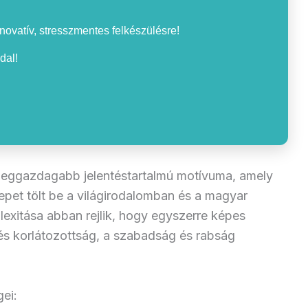
nnovatív, stresszmentes felkészülésre!
dal!
 leggazdagabb jelentéstartalmú motívuma, amely
epet tölt be a világirodalomban és a magyar
xitása abban rejlik, hogy egyszerre képes
g és korlátozottság, a szabadság és rabság
gei: