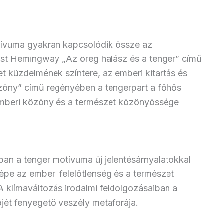
tívuma gyakran kapcsolódik össze az
est Hemingway „Az öreg halász és a tenger” című
 küzdelmének színtere, az emberi kitartás és
özöny” című regényében a tengerpart a főhős
 emberi közöny és a természet közönyössége
an a tenger motívuma új jelentésárnyalatokkal
pe az emberi felelőtlenség és a természet
 klímaváltozás irodalmi feldolgozásaiban a
jét fenyegető veszély metaforája.