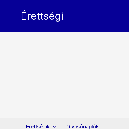
Skip
to
Érettségi
content
Érettségik
Olvasónaplók