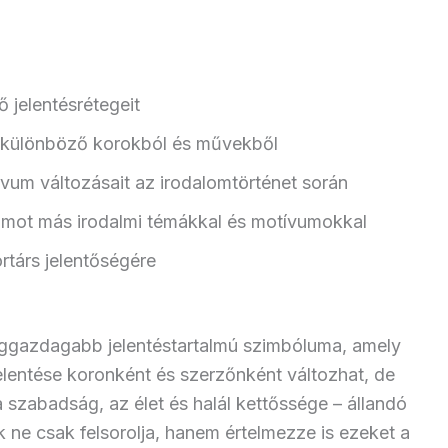
 jelentésrétegeit
i különböző korokból és művekből
vum változásait az irodalomtörténet során
umot más irodalmi témákkal és motívumokkal
rtárs jelentőségére
eggazdagabb jelentéstartalmú szimbóluma, amely
Jelentése koronként és szerzőnként változhat, de
a szabadság, az élet és halál kettőssége – állandó
k ne csak felsorolja, hanem értelmezze is ezeket a