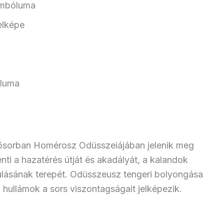
zimbóluma
jelképe
óluma
sősorban Homérosz Odüsszeiájában jelenik meg
enti a hazatérés útját és akadályát, a kalandok
nulásának terepét. Odüsszeusz tengeri bolyongása
a hullámok a sors viszontagságait jelképezik.