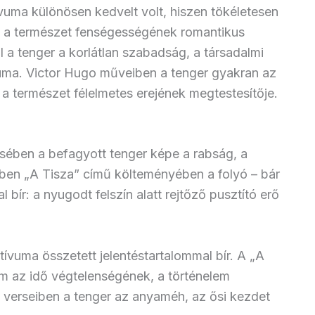
uma különösen kedvelt volt, hiszen tökéletesen
s a természet fenségességének romantikus
 a tenger a korlátlan szabadság, a társadalmi
uma. Victor Hugo műveiben a tenger gyakran az
a természet félelmetes erejének megtestesítője.
rsében a befagyott tenger képe a rabság, a
ben „A Tisza” című költeményében a folyó – bár
 bír: a nyugodt felszín alatt rejtőző pusztító erő
tívuma összetett jelentéstartalommal bír. A „A
m az idő végtelenségének, a történelem
verseiben a tenger az anyaméh, az ősi kezdet