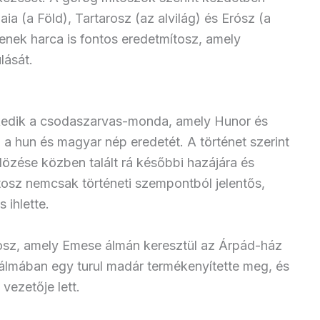
a (a Föld), Tartarosz (az alvilág) és Erósz (a
tenek harca is fontos eredetmítosz, amely
lását.
kedik a csodaszarvas-monda, amely Hunor és
a hun és magyar nép eredetét. A történet szerint
dözése közben talált rá későbbi hazájára és
mítosz nemcsak történeti szempontból jelentős,
 ihlette.
tosz, amely Emese álmán keresztül az Árpád-ház
 álmában egy turul madár termékenyítette meg, és
vezetője lett.