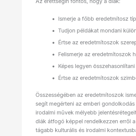
Az érettségin fontos, hogy a diák:
Ismerje a főbb eredetmítosz tí
Tudjon példákat mondani külön
Értse az eredetmítoszok szerep
Felismerje az eredetmítoszok 
Képes legyen összehasonlítani
Értse az eredetmítoszok szimbol
Összességében az eredetmítoszok isme
segít megérteni az emberi gondolkodás f
irodalmi művek mélyebb jelentésrétegeit
diák átfogó képpel rendelkezzen erről 
tágabb kulturális és irodalmi kontextusb