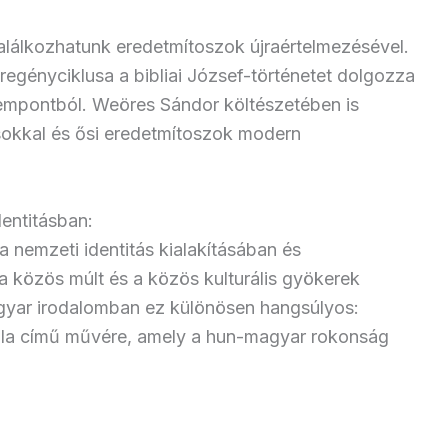
alálkozhatunk eredetmítoszok újraértelmezésével.
egényciklusa a bibliai József-történetet dolgozza
szempontból. Weöres Sándor költészetében is
ásokkal és ősi eredetmítoszok modern
entitásban:
 nemzeti identitás kialakításában és
a közös múlt és a közös kulturális gyökerek
agyar irodalomban ez különösen hangsúlyos:
ála című művére, amely a hun-magyar rokonság