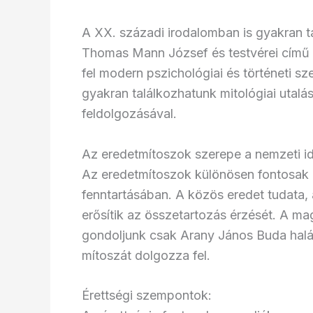
A XX. századi irodalomban is gyakran t
Thomas Mann József és testvérei című r
fel modern pszichológiai és történeti 
gyakran találkozhatunk mitológiai utal
feldolgozásával.
Az eredetmítoszok szerepe a nemzeti id
Az eredetmítoszok különösen fontosak a
fenntartásában. A közös eredet tudata, 
erősítik az összetartozás érzését. A m
gondoljunk csak Arany János Buda hal
mítoszát dolgozza fel.
Érettségi szempontok: