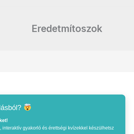
Eredetmítoszok
lásból?
ket!
interaktív gyakorló és érettségi kvízekkel készülhetsz