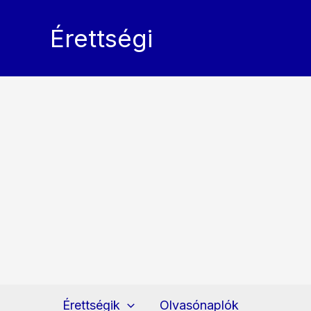
Skip
to
Érettségi
content
Érettségik
Olvasónaplók