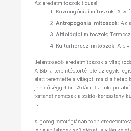
Az eredetmítoszok típusai:
Kozmogóniai mítoszok:
A vil
Antropogóniai mítoszok:
Az e
Aitiológiai mítoszok:
Természe
Kultúrhérosz-mítoszok:
A civi
Jelentősebb eredetmítoszok a világirod
A Biblia teremtéstörténete az egyik leg
alatt teremtette a világot, majd a hete
jelentőséggel bír: Ádámot a föld porábó
történet nemcsak a zsidó-keresztény ku
is.
A görög mitológiában több eredetmítosz
leírja az istenek születését, a világ ke