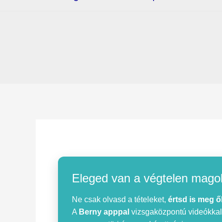
Eleged van a végtelen mago
Ne csak olvasd a tételeket,
értsd is meg ő
A
Berny apppal
vizsgaközpontú videókkal, 