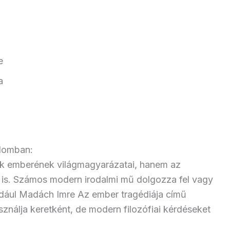
e
a
alomban:
ok emberének világmagyarázatai, hanem az
i is. Számos modern irodalmi mű dolgozza fel vagy
éldául Madách Imre Az ember tragédiája című
sználja keretként, de modern filozófiai kérdéseket