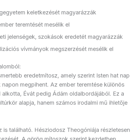
ágegyetem keletkezését magyarázzák
mber teremtését mesélik el
ti jelenségek, szokások eredetét magyarázzák
lizációs vívmányok megszerzését mesélik el
alomból:
ismertebb eredetmítosz, amely szerint Isten hat nap
dik napon megpihent. Az ember teremtése különös
l alkotta, Évát pedig Ádám oldalbordájából. Ez a
ltúrkör alapja, hanem számos irodalmi mű ihletője
 is található. Hésziodosz Theogóniája részletesen
letkezését. A görög mítoszok szerint kezdetben