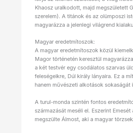
Khaosz uralkodott, majd megszületett Gai
szerelem). A titánok és az olümposzi is
magyarázza a jelenlegi világrend kialaku
Magyar eredetmítoszok:
A magyar eredetmítoszok közül kiemel
Magor történetén keresztül magyarázza 
a két testvér egy csodálatos szarvas ül
feleségeikre, Dúl király lányaira. Ez a 
hanem művészeti alkotások sokaságát is
A turul-monda szintén fontos eredetmí
származását meséli el. Eszerint Emesét
megszülte Álmost, aki a magyar törzsek 