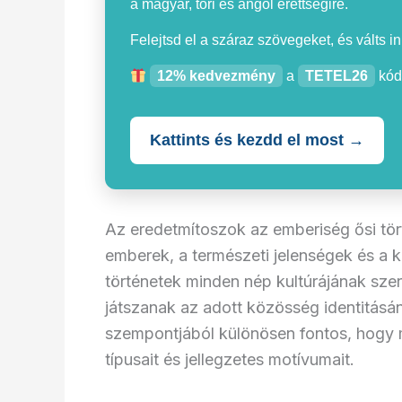
a magyar, töri és angol érettségire.
Felejtsd el a száraz szövegeket, és válts i
12% kedvezmény
a
TETEL26
kód
Kattints és kezdd el most →
Az eredetmítoszok az emberiség ősi tör
emberek, a természeti jelenségek és a k
történetek minden nép kultúrájának szer
játszanak az adott közösség identitásán
szempontjából különösen fontos, hogy 
típusait és jellegzetes motívumait.