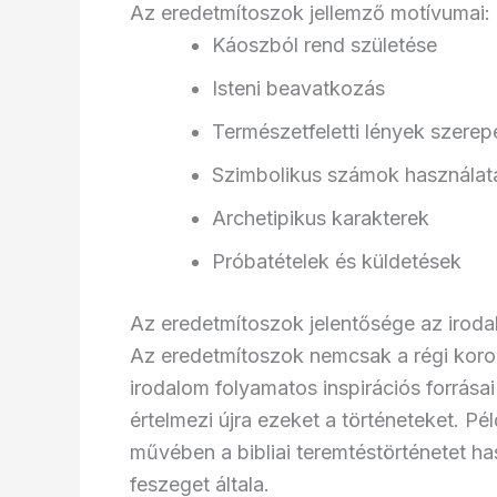
Az eredetmítoszok jellemző motívumai:
Káoszból rend születése
Isteni beavatkozás
Természetfeletti lények szerep
Szimbolikus számok használat
Archetipikus karakterek
Próbatételek és küldetések
Az eredetmítoszok jelentősége az irod
Az eredetmítoszok nemcsak a régi kor
irodalom folyamatos inspirációs forrása
értelmezi újra ezeket a történeteket. P
művében a bibliai teremtéstörténetet ha
feszeget általa.