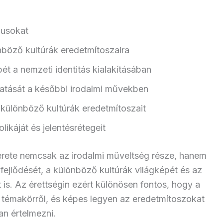
pusokat
böző kultúrák eredetmítoszaira
ét a nemzeti identitás kialakításában
hatását a későbbi irodalmi művekben
 különböző kultúrák eredetmítoszait
ikáját és jelentésrétegeit
rete nemcsak az irodalmi műveltség része, hanem
ejlődését, a különböző kultúrák világképét és az
 is. Az érettségin ezért különösen fontos, hogy a
a témakörről, és képes legyen az eredetmítoszokat
an értelmezni.