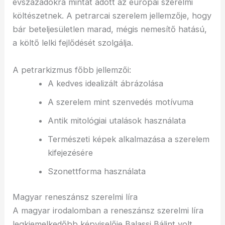
évszázadokra mintát adott az európai szerelmi
költészetnek. A petrarcai szerelem jellemzője, hogy
bár beteljesületlen marad, mégis nemesítő hatású,
a költő lelki fejlődését szolgálja.
A petrarkizmus főbb jellemzői:
A kedves idealizált ábrázolása
A szerelem mint szenvedés motívuma
Antik mitológiai utalások használata
Természeti képek alkalmazása a szerelem
kifejezésére
Szonettforma használata
Magyar reneszánsz szerelmi líra
A magyar irodalomban a reneszánsz szerelmi líra
legkiemelkedőbb képviselője Balassi Bálint volt.