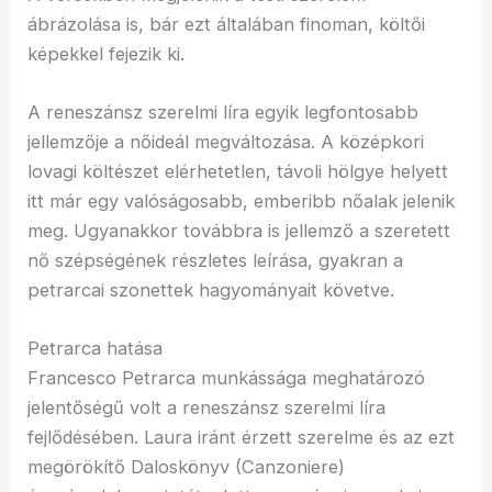
ábrázolása is, bár ezt általában finoman, költői
képekkel fejezik ki.
A reneszánsz szerelmi líra egyik legfontosabb
jellemzője a nőideál megváltozása. A középkori
lovagi költészet elérhetetlen, távoli hölgye helyett
itt már egy valóságosabb, emberibb nőalak jelenik
meg. Ugyanakkor továbbra is jellemző a szeretett
nő szépségének részletes leírása, gyakran a
petrarcai szonettek hagyományait követve.
Petrarca hatása
Francesco Petrarca munkássága meghatározó
jelentőségű volt a reneszánsz szerelmi líra
fejlődésében. Laura iránt érzett szerelme és az ezt
megörökítő Daloskönyv (Canzoniere)