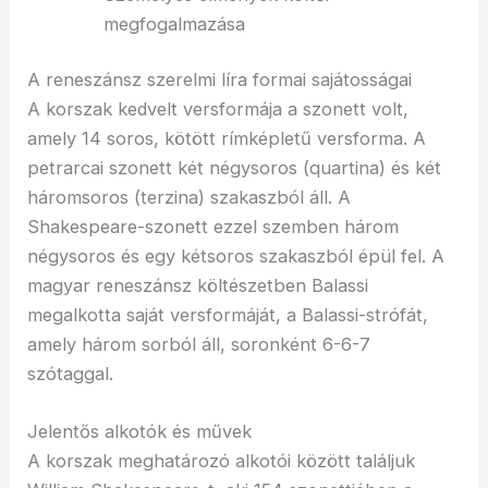
megfogalmazása
A reneszánsz szerelmi líra formai sajátosságai
A korszak kedvelt versformája a szonett volt,
amely 14 soros, kötött rímképletű versforma. A
petrarcai szonett két négysoros (quartina) és két
háromsoros (terzina) szakaszból áll. A
Shakespeare-szonett ezzel szemben három
négysoros és egy kétsoros szakaszból épül fel. A
magyar reneszánsz költészetben Balassi
megalkotta saját versformáját, a Balassi-strófát,
amely három sorból áll, soronként 6-6-7
szótaggal.
Jelentős alkotók és művek
A korszak meghatározó alkotói között találjuk