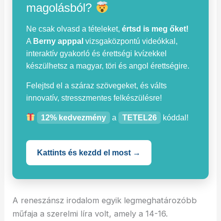
magolásból?
Ne csak olvasd a tételeket,
értsd is meg őket!
A
Berny apppal
vizsgaközpontú videókkal,
interaktív gyakorló és érettségi kvízekkel
készülhetsz a magyar, töri és angol érettségire.
Felejtsd el a száraz szövegeket, és válts
innovatív, stresszmentes felkészülésre!
12% kedvezmény
a
TETEL26
kóddal!
Kattints és kezdd el most →
A reneszánsz irodalom egyik legmeghatározóbb
műfaja a szerelmi líra volt, amely a 14-16.