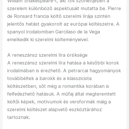
William Shakespeare-t, aki 154 szonettjében a
szerelem különböző aspektusait mutatta be. Pierre
de Ronsard francia költő szerelmi lírája szintén
jelentős hatást gyakorolt az európai költészetre. A
spanyol irodalomban Garcilaso de la Vega
emelkedik ki szerelmi költeményeivel.
A reneszánsz szerelmi líra öröksége
A reneszánsz szerelmi líra hatása a későbbi korok
irodalmában is érezhető. A petrarcai hagyományok
továbbéltek a barokk és a klasszicista
költészetben, sőt még a romantika korában is
felfedezhető hatásuk. A műfaj által megteremtett
költői képek, motívumok és versformák máig a
szerelmi költészet alapvető eszköztárához
tartoznak.