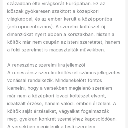
században élte virágkorát Európában. Ez az
időszak gyökeresen szakított a középkori
világképpel, és az ember került a középpontba
(antropocentrizmus). A szerelmi költészet új
dimenziókat nyert ebben a korszakban, hiszen a
költők már nem csupán az isteni szeretetet, hanem
a földi szerelmet is magasztalták műveikben.
A reneszánsz szerelmi líra jellemzői
A reneszánsz szerelmi költészet számos jellegzetes
vonással rendelkezik. Mindenekelőtt fontos
kiemelni, hogy a versekben megjelenő szerelem
már nem a középkori lovagi költészet elvont,
idealizált érzése, hanem valódi, emberi érzelem. A
költők saját érzéseiket, vágyaikat fogalmazzák
meg, gyakran konkrét személyhez kapcsolódóan.
A versekben megjelenik a testi szerelem