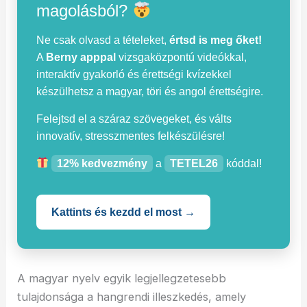
magolásból?
Ne csak olvasd a tételeket,
értsd is meg őket!
A
Berny apppal
vizsgaközpontú videókkal,
interaktív gyakorló és érettségi kvízekkel
készülhetsz a magyar, töri és angol érettségire.
Felejtsd el a száraz szövegeket, és válts
innovatív, stresszmentes felkészülésre!
12% kedvezmény
a
TETEL26
kóddal!
Kattints és kezdd el most →
A magyar nyelv egyik legjellegzetesebb
tulajdonsága a hangrendi illeszkedés, amely