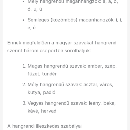
Mély hangrendű magánhangzók: a, á, o,
ó, u, ú
Semleges (közömbös) magánhangzók: i, í,
e, é
Ennek megfelelően a magyar szavakat hangrend
szerint három csoportba sorolhatjuk:
Magas hangrendű szavak: ember, szép,
füzet, tündér
Mély hangrendű szavak: asztal, város,
kutya, padló
Vegyes hangrendű szavak: leány, béka,
kávé, hervad
A hangrendi illeszkedés szabályai