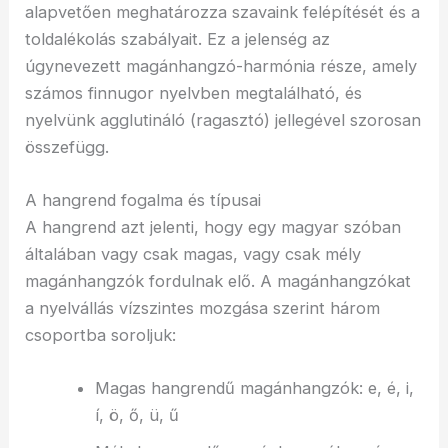
alapvetően meghatározza szavaink felépítését és a
toldalékolás szabályait. Ez a jelenség az
úgynevezett magánhangzó-harmónia része, amely
számos finnugor nyelvben megtalálható, és
nyelvünk agglutináló (ragasztó) jellegével szorosan
összefügg.
A hangrend fogalma és típusai
A hangrend azt jelenti, hogy egy magyar szóban
általában vagy csak magas, vagy csak mély
magánhangzók fordulnak elő. A magánhangzókat
a nyelvállás vízszintes mozgása szerint három
csoportba soroljuk:
Magas hangrendű magánhangzók: e, é, i,
í, ö, ő, ü, ű