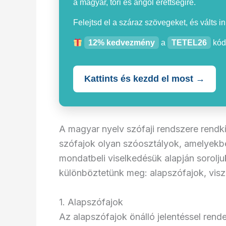
a magyar, töri és angol érettségire.
Felejtsd el a száraz szövegeket, és válts i
12% kedvezmény
a
TETEL26
kód
Kattints és kezdd el most →
A magyar nyelv szófaji rendszere rendkí
szófajok olyan szóosztályok, amelyekbe
mondatbeli viselkedésük alapján sorolj
különböztetünk meg: alapszófajok, vi
1. Alapszófajok
Az alapszófajok önálló jelentéssel rend