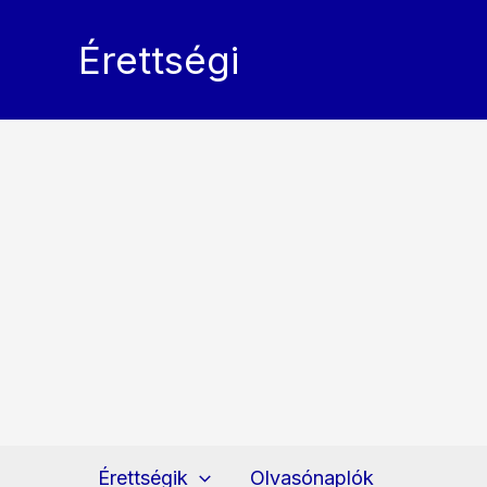
Skip
to
Érettségi
content
Érettségik
Olvasónaplók