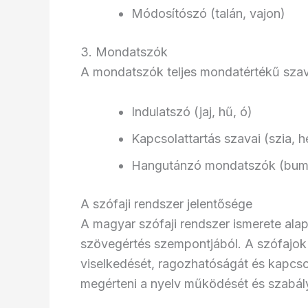
Módosítószó (talán, vajon)
3. Mondatszók
A mondatszók teljes mondatértékű szava
Indulatszó (jaj, hű, ó)
Kapcsolattartás szavai (szia, he
Hangutánzó mondatszók (bum
A szófaji rendszer jelentősége
A magyar szófaji rendszer ismerete ala
szövegértés szempontjából. A szófajo
viselkedését, ragozhatóságát és kapcsol
megérteni a nyelv működését és szabál