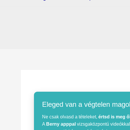
Eleged van a végtelen mago
Ne csak olvasd a tételeket,
értsd is meg ő
A
Berny apppal
vizsgaközpontú videókkal, 