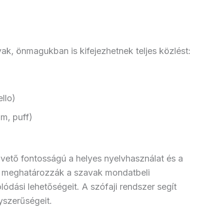
k, önmagukban is kifejezhetnek teljes közlést:
llo)
m, puff)
pvető fontosságú a helyes nyelvhasználat és a
k meghatározzák a szavak mondatbeli
ódási lehetőségeit. A szófaji rendszer segít
yszerűségeit.