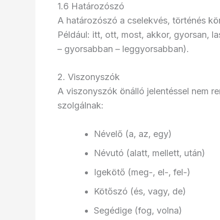
1.6 Határozószó
A határozószó a cselekvés, történés körü
Például: itt, ott, most, akkor, gyorsan,
– gyorsabban – leggyorsabban).
2. Viszonyszók
A viszonyszók önálló jelentéssel nem re
szolgálnak:
Névelő (a, az, egy)
Névutó (alatt, mellett, után)
Igekötő (meg-, el-, fel-)
Kötőszó (és, vagy, de)
Segédige (fog, volna)