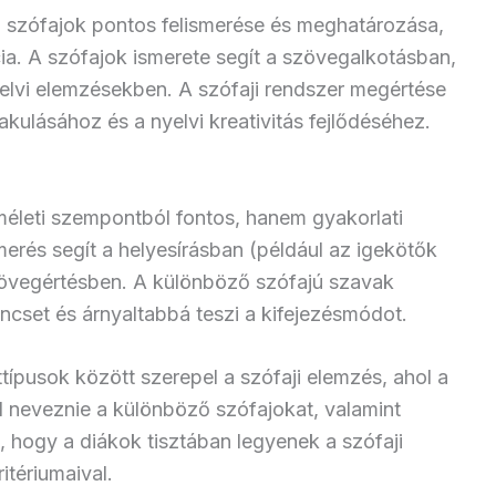
a szófajok pontos felismerése és meghatározása,
ia. A szófajok ismerete segít a szövegalkotásban,
elvi elemzésekben. A szófaji rendszer megértése
akulásához és a nyelvi kreativitás fejlődéséhez.
méleti szempontból fontos, hanem gyakorlati
smerés segít a helyesírásban (például az igekötők
övegértésben. A különböző szófajú szavak
ncset és árnyaltabbá teszi a kifejezésmódot.
típusok között szerepel a szófaji elemzés, ahol a
ll neveznie a különböző szófajokat, valamint
t, hogy a diákok tisztában legyenek a szófaji
itériumaival.