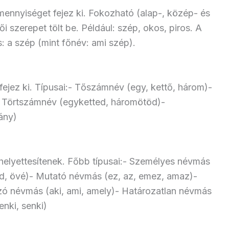
mennyiséget fejez ki. Fokozható (alap-, közép- és
i szerepet tölt be. Például: szép, okos, piros. A
: a szép (mint főnév: ami szép).
ejez ki. Típusai:- Tőszámnév (egy, kettő, három)-
- Törtszámnév (egyketted, háromötöd)-
ány)
elyettesítenek. Főbb típusai:- Személyes névmás
ied, övé)- Mutató névmás (ez, az, emez, amaz)-
zó névmás (aki, ami, amely)- Határozatlan névmás
enki, senki)