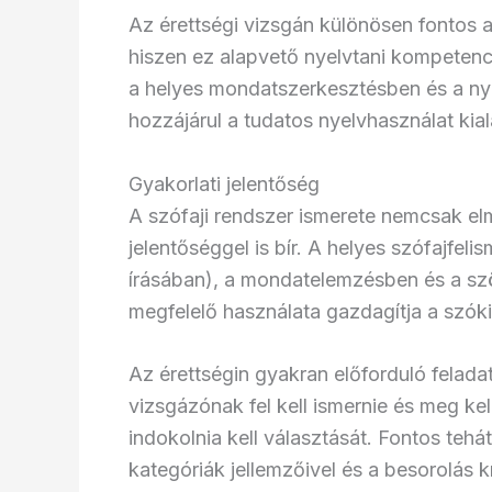
Az érettségi vizsgán különösen fontos 
hiszen ez alapvető nyelvtani kompetenc
a helyes mondatszerkesztésben és a ny
hozzájárul a tudatos nyelvhasználat kial
Gyakorlati jelentőség
A szófaji rendszer ismerete nemcsak el
jelentőséggel is bír. A helyes szófajfeli
írásában), a mondatelemzésben és a sz
megfelelő használata gazdagítja a szóki
Az érettségin gyakran előforduló feladat
vizsgázónak fel kell ismernie és meg ke
indokolnia kell választását. Fontos tehá
kategóriák jellemzőivel és a besorolás kr