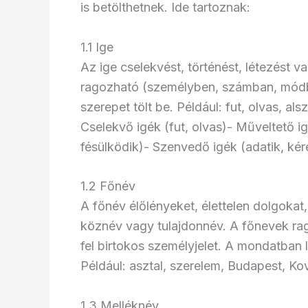
is betölthetnek. Ide tartoznak:
1.1 Ige
Az ige cselekvést, történést, létezést va
ragozható (személyben, számban, módba
szerepet tölt be. Például: fut, olvas, al
Cselekvő igék (fut, olvas)- Műveltető ig
fésülködik)- Szenvedő igék (adatik, kére
1.2 Főnév
A főnév élőlényeket, élettelen dolgokat
köznév vagy tulajdonnév. A főnevek ra
fel birtokos személyjelet. A mondatban 
Például: asztal, szerelem, Budapest, Ko
1.3 Melléknév