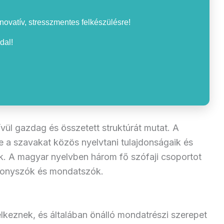
nnovatív, stresszmentes felkészülésre!
dal!
vül gazdag és összetett struktúrát mutat. A
 a szavakat közös nyelvtani tulajdonságaik és
uk. A magyar nyelvben három fő szófaji csoportot
szonyszók és mondatszók.
elkeznek, és általában önálló mondatrészi szerepet