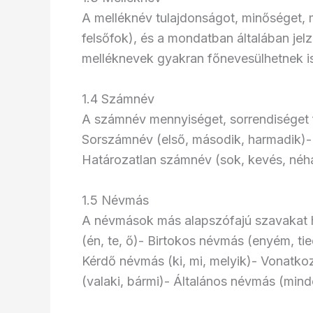
A melléknév tulajdonságot, minőséget, 
felsőfok), és a mondatban általában jelző
melléknevek gyakran főnevesülhetnek is
1.4 Számnév
A számnév mennyiséget, sorrendiséget f
Sorszámnév (első, második, harmadik)
Határozatlan számnév (sok, kevés, néh
1.5 Névmás
A névmások más alapszófajú szavakat h
(én, te, ő)- Birtokos névmás (enyém, t
Kérdő névmás (ki, mi, melyik)- Vonatko
(valaki, bármi)- Általános névmás (mind