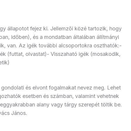
gy állapotot fejez ki. Jellemzői közé tartozik, hogy
n, időben), és a mondatban általában állítmányi
szik, van. Az igék további alcsoportokra oszthatók:-
ék (futtat, olvastat)- Visszaható igék (mosakodik,
tik)
, gondolati és elvont fogalmakat nevez meg. Lehet
gozhatók esetben és számban, valamint vehetnek
leggyakrabban alany vagy tárgy szerepét töltik be.
vács János.