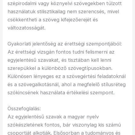
szépirodalmi vagy köznyelvi szövegekben túlzott
használatuk stilisztikailag nem szerencsés, mivel
csökkentheti a szöveg kifejezőerejét és
változatosságát.
Gyakorlati jelentőség az érettségi szempontjából:
Az érettségi vizsgán fontos tudni felismerni az
egyjelentésű szavakat, és tisztában kell lenni
szerepükkel a különböző szövegtípusokban.
Különösen lényeges ez a szövegértési feladatoknál
és a szövegalkotásnál, ahol a megfelelő stílusréteg
szókincsének használata értékelési szempont.
Összefoglalás:
Az egyjelentésű szavak a magyar nyelv
szókészletének fontos, bár viszonylag kis számú
csoportját alkotják. Elsősorban a tudományos és