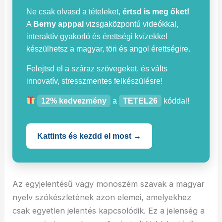
Ne csak olvasd a tételeket,
értsd is meg őket!
A
Berny apppal
vizsgaközpontú videókkal,
interaktív gyakorló és érettségi kvízekkel
készülhetsz a magyar, töri és angol érettségire.
Felejtsd el a száraz szövegeket, és válts
innovatív, stresszmentes felkészülésre!
12% kedvezmény
a
TETEL26
kóddal!
Kattints és kezdd el most →
Az egyjelentésű vagy monoszém szavak a magyar
nyelv szókészletének azon elemei, amelyekhez
csak egyetlen jelentés kapcsolódik. Ez a jelenség a