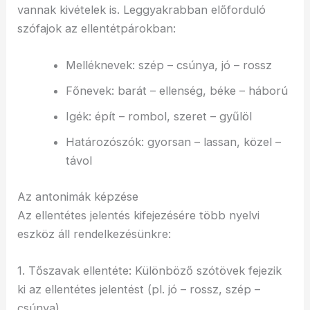
vannak kivételek is. Leggyakrabban előforduló
szófajok az ellentétpárokban:
Melléknevek: szép – csúnya, jó – rossz
Főnevek: barát – ellenség, béke – háború
Igék: épít – rombol, szeret – gyűlöl
Határozószók: gyorsan – lassan, közel –
távol
Az antonimák képzése
Az ellentétes jelentés kifejezésére több nyelvi
eszköz áll rendelkezésünkre:
1. Tőszavak ellentéte: Különböző szótövek fejezik
ki az ellentétes jelentést (pl. jó – rossz, szép –
csúnya)