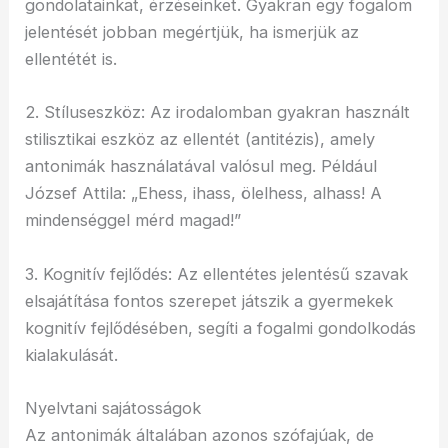
gondolatainkat, érzéseinket. Gyakran egy fogalom
jelentését jobban megértjük, ha ismerjük az
ellentétét is.
2. Stíluseszköz: Az irodalomban gyakran használt
stilisztikai eszköz az ellentét (antitézis), amely
antonimák használatával valósul meg. Például
József Attila: „Ehess, ihass, ölelhess, alhass! A
mindenséggel mérd magad!”
3. Kognitív fejlődés: Az ellentétes jelentésű szavak
elsajátítása fontos szerepet játszik a gyermekek
kognitív fejlődésében, segíti a fogalmi gondolkodás
kialakulását.
Nyelvtani sajátosságok
Az antonimák általában azonos szófajúak, de