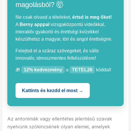
magolásból? 🤯
Ne csak olvasd a tételeket,
értsd is meg őket!
A
Berny apppal
vizsgaközpontú videókkal,
interaktív gyakorló és érettségi kvízekkel
készülhetsz a magyar, töri és angol érettségire.
Felejtsd el a száraz szövegeket, és válts
innovatív, stresszmentes felkészülésre!
🎁
12% kedvezmény
a
TETEL26
kóddal!
Kattints és kezdd el most →
Az antonimák vagy ellentétes jelentésű szavak
nyelvünk szókincsének olyan elemei, amelyek