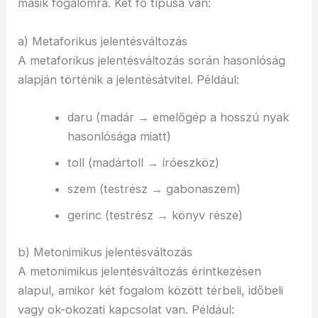
másik fogalomra. Két fő típusa van:
a) Metaforikus jelentésváltozás
A metaforikus jelentésváltozás során hasonlóság
alapján történik a jelentésátvitel. Például:
daru (madár → emelőgép a hosszú nyak
hasonlósága miatt)
toll (madártoll → íróeszköz)
szem (testrész → gabonaszem)
gerinc (testrész → könyv része)
b) Metonimikus jelentésváltozás
A metonimikus jelentésváltozás érintkezésen
alapul, amikor két fogalom között térbeli, időbeli
vagy ok-okozati kapcsolat van. Például: