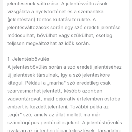
jelentésének változása. A jelentésváltozások
vizsgálata a nyelvtörténet és a szemantika
(jelentéstan) fontos kutatási területe. A
jelentésváltozások során egy szó eredeti jelentése
módosulhat, bővülhet vagy szűkülhet, esetleg
teljesen megváltozhat az idők során.
1. Jelentésbővülés
A jelentésbővülés során a szó eredeti jelentéséhez
új jelentések társulnak, így a szó jelentésköre
kitágul. Például a „marha” szó eredetileg csak
szarvasmarhát jelentett, később azonban
vagyontárgyat, majd pejoratív értelemben ostoba
embert is kezdett jelenteni. További példa az
„egér” szó, amely az állat mellett ma már
számítógépes perifériát is jelent. A jelentésbővülés
gyakran az új technológiai fejlesztések, társadalmi