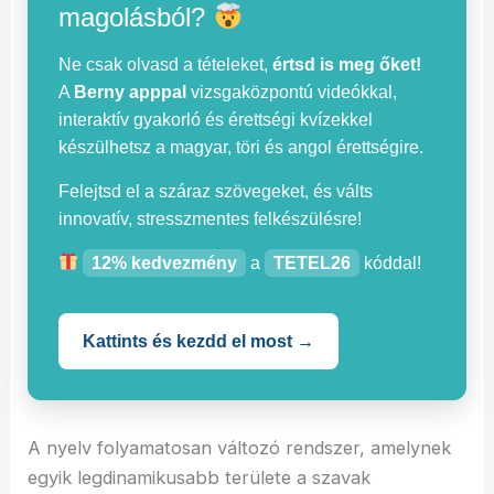
magolásból?
Ne csak olvasd a tételeket,
értsd is meg őket!
A
Berny apppal
vizsgaközpontú videókkal,
interaktív gyakorló és érettségi kvízekkel
készülhetsz a magyar, töri és angol érettségire.
Felejtsd el a száraz szövegeket, és válts
innovatív, stresszmentes felkészülésre!
12% kedvezmény
a
TETEL26
kóddal!
Kattints és kezdd el most →
A nyelv folyamatosan változó rendszer, amelynek
egyik legdinamikusabb területe a szavak