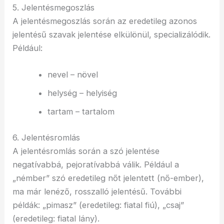
5. Jelentésmegoszlás
A jelentésmegoszlás során az eredetileg azonos
jelentésű szavak jelentése elkülönül, specializálódik.
Például:
nevel – növel
helység – helyiség
tartam – tartalom
6. Jelentésromlás
A jelentésromlás során a szó jelentése
negatívabbá, pejoratívabbá válik. Például a
„némber” szó eredetileg nőt jelentett (nő-ember),
ma már lenéző, rosszalló jelentésű. További
példák: „pimasz” (eredetileg: fiatal fiú), „csaj”
(eredetileg: fiatal lány).