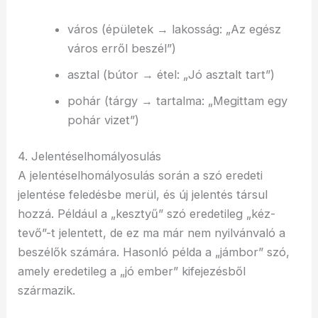
város (épületek → lakosság: „Az egész
város erről beszél”)
asztal (bútor → étel: „Jó asztalt tart”)
pohár (tárgy → tartalma: „Megittam egy
pohár vizet”)
4. Jelentéselhomályosulás
A jelentéselhomályosulás során a szó eredeti
jelentése feledésbe merül, és új jelentés társul
hozzá. Például a „kesztyű” szó eredetileg „kéz-
tevő”-t jelentett, de ez ma már nem nyilvánvaló a
beszélők számára. Hasonló példa a „jámbor” szó,
amely eredetileg a „jó ember” kifejezésből
származik.