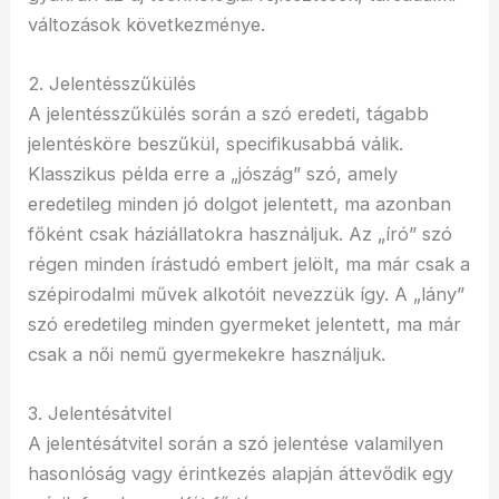
változások következménye.
2. Jelentésszűkülés
A jelentésszűkülés során a szó eredeti, tágabb
jelentésköre beszűkül, specifikusabbá válik.
Klasszikus példa erre a „jószág” szó, amely
eredetileg minden jó dolgot jelentett, ma azonban
főként csak háziállatokra használjuk. Az „író” szó
régen minden írástudó embert jelölt, ma már csak a
szépirodalmi művek alkotóit nevezzük így. A „lány”
szó eredetileg minden gyermeket jelentett, ma már
csak a női nemű gyermekekre használjuk.
3. Jelentésátvitel
A jelentésátvitel során a szó jelentése valamilyen
hasonlóság vagy érintkezés alapján áttevődik egy