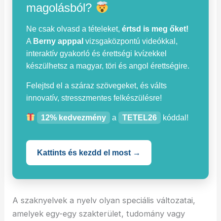
magolásból?
Ne csak olvasd a tételeket,
értsd is meg őket!
A
Berny apppal
vizsgaközpontú videókkal,
interaktív gyakorló és érettségi kvízekkel
készülhetsz a magyar, töri és angol érettségire.
Felejtsd el a száraz szövegeket, és válts
innovatív, stresszmentes felkészülésre!
12% kedvezmény
a
TETEL26
kóddal!
Kattints és kezdd el most →
A szaknyelvek a nyelv olyan speciális változatai,
amelyek egy-egy szakterület, tudomány vagy