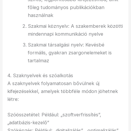
főleg tudományos publikációkban
használnak
Szakmai köznyelv: A szakemberek közötti
mindennapi kommunikáció nyelve
Szakmai társalgási nyelv: Kevésbé
formális, gyakran zsargonelemeket is
tartalmaz
4. Szaknyelvek és szóalkotás
A szaknyelvek folyamatosan bővülnek új
kifejezésekkel, amelyek többféle módon jöhetnek
létre:
Szóösszetétel: Például: „szoftverfrissítés”,
„adatbázis-kezelő”
Szóképzés: Például: „digitalizálás”, „optimalizálás”