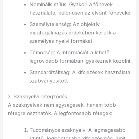
Nominális stílus: Gyakori a főnevek
használata, különösen az elvont főneveké
Személytelenség: Az objektív
megfogalmazás érdekében kerülik a
személyes nyelvi formákat
Tömörség: A információt a lehető
legrövidebb formában igyekeznek közölni
Standardizáltság: A kifejezések használata
szabványosított
3. Szaknyelvi rétegződés
A szaknyelvek nem egységesek, hanem több
rétegre oszthatók. A legfontosabb rétegek:
Tudományos szaknyelv: A legmagasabb
szintű, legpontosabb kifejezésmód, amit