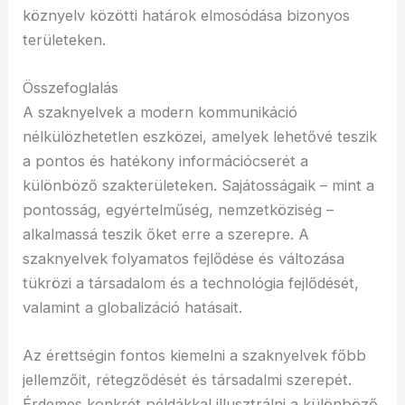
köznyelv közötti határok elmosódása bizonyos
területeken.
Összefoglalás
A szaknyelvek a modern kommunikáció
nélkülözhetetlen eszközei, amelyek lehetővé teszik
a pontos és hatékony információcserét a
különböző szakterületeken. Sajátosságaik – mint a
pontosság, egyértelműség, nemzetköziség –
alkalmassá teszik őket erre a szerepre. A
szaknyelvek folyamatos fejlődése és változása
tükrözi a társadalom és a technológia fejlődését,
valamint a globalizáció hatásait.
Az érettségin fontos kiemelni a szaknyelvek főbb
jellemzőit, rétegződését és társadalmi szerepét.
Érdemes konkrét példákkal illusztrálni a különböző