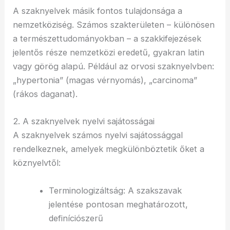
A szaknyelvek másik fontos tulajdonsága a
nemzetköziség. Számos szakterületen – különösen
a természettudományokban – a szakkifejezések
jelentős része nemzetközi eredetű, gyakran latin
vagy görög alapú. Például az orvosi szaknyelvben:
„hypertonia” (magas vérnyomás), „carcinoma”
(rákos daganat).
2. A szaknyelvek nyelvi sajátosságai
A szaknyelvek számos nyelvi sajátossággal
rendelkeznek, amelyek megkülönböztetik őket a
köznyelvtől:
Terminologizáltság: A szakszavak
jelentése pontosan meghatározott,
definíciószerű