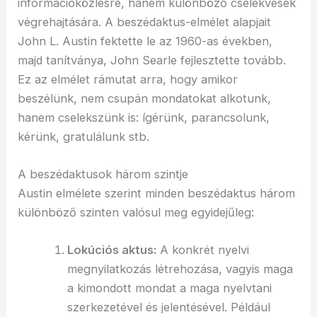
információközlésre, hanem különböző cselekvések
végrehajtására. A beszédaktus-elmélet alapjait
John L. Austin fektette le az 1960-as években,
majd tanítványa, John Searle fejlesztette tovább.
Ez az elmélet rámutat arra, hogy amikor
beszélünk, nem csupán mondatokat alkotunk,
hanem cselekszünk is: ígérünk, parancsolunk,
kérünk, gratulálunk stb.
A beszédaktusok három szintje
Austin elmélete szerint minden beszédaktus három
különböző szinten valósul meg egyidejűleg:
Lokúciós aktus:
A konkrét nyelvi
megnyilatkozás létrehozása, vagyis maga
a kimondott mondat a maga nyelvtani
szerkezetével és jelentésével. Például