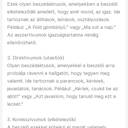
Ezek olyan beszédaktusok, amelyekben a beszélő
elköteleződik amellett, hogy amit mond, az igaz. Ide
tartoznak az állítások, leírások, osztályozások.
Például: „A Föld gömbölyű.” vagy „Ma süt a nap.”
Az asszertívumok igazságtartalma mindig
ellenőrizhető.
2. Direktívumok (utasítók)
Olyan beszédaktusok, amelyekkel a beszélő arra
próbálja rávenni a hallgatót, hogy tegyen meg
valamit. Ide tartoznak a parancsok, kérések,
javaslatok, tanácsok. Például: „Kérlek, csukd be az
ajtót!” vagy „Azt javaslom, hogy tanuld meg ezt a
leckét.”
3. Komisszívumok (elkötelezők)
A beszélő ezekkel kötelezi el magát valamely