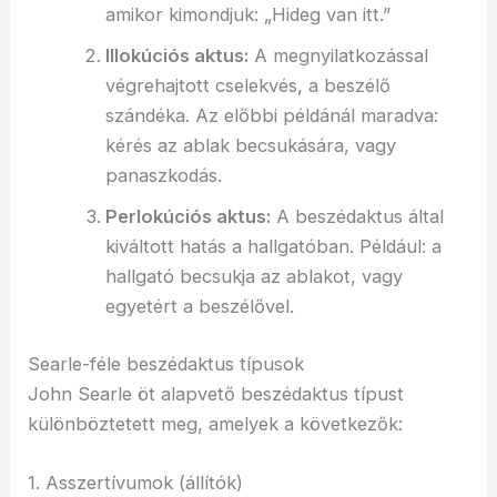
amikor kimondjuk: „Hideg van itt.”
Illokúciós aktus:
A megnyilatkozással
végrehajtott cselekvés, a beszélő
szándéka. Az előbbi példánál maradva:
kérés az ablak becsukására, vagy
panaszkodás.
Perlokúciós aktus:
A beszédaktus által
kiváltott hatás a hallgatóban. Például: a
hallgató becsukja az ablakot, vagy
egyetért a beszélővel.
Searle-féle beszédaktus típusok
John Searle öt alapvető beszédaktus típust
különböztetett meg, amelyek a következők:
1. Asszertívumok (állítók)