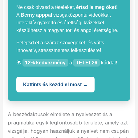
Ne csak olvasd a tételeket,
értsd is meg őket!
A
Berny apppal
vizsgaközpontú videókkal,
interaktív gyakorló és érettségi kvízekkel
készülhetsz a magyar, töri és angol érettségire.
Felejtsd el a száraz szövegeket, és válts
innovatív, stresszmentes felkészülésre!
🎁
12% kedvezmény
a
TETEL26
kóddal!
Kattints és kezdd el most →
A beszédaktusok elmélete a nyelvészet és a
pragmatika egyik legfontosabb területe, amely azt
vizsgálja, hogyan használjuk a nyelvet nem csupán