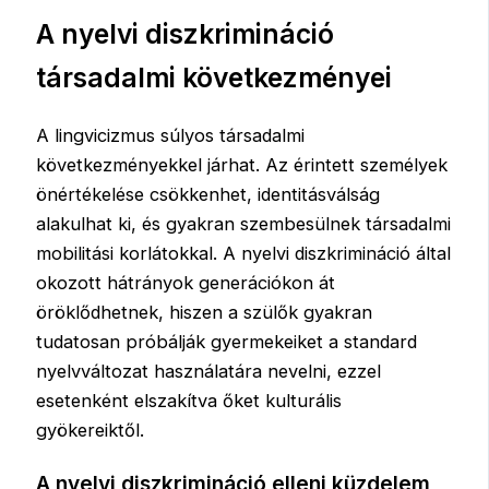
A nyelvi diszkrimináció
társadalmi következményei
A lingvicizmus súlyos társadalmi
következményekkel járhat. Az érintett személyek
önértékelése csökkenhet, identitásválság
alakulhat ki, és gyakran szembesülnek társadalmi
mobilitási korlátokkal. A nyelvi diszkrimináció által
okozott hátrányok generációkon át
öröklődhetnek, hiszen a szülők gyakran
tudatosan próbálják gyermekeiket a standard
nyelvváltozat használatára nevelni, ezzel
esetenként elszakítva őket kulturális
gyökereiktől.
A nyelvi diszkrimináció elleni küzdelem