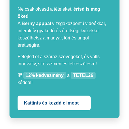
Ne csak olvasd a tételeket,
értsd is meg
őket!
A
Berny apppal
vizsgaközpontú videókkal,
interaktív gyakorló és érettségi kvízekkel
készülhetsz a magyar, töri és angol
érettségire.
Felejtsd el a száraz szövegeket, és válts
innovatív, stresszmentes felkészülésre!
🎁
12% kedvezmény
a
TETEL26
kóddal!
Kattints és kezdd el most →