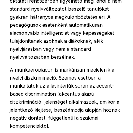
oktatási rendszerben figyelhető meg, ahol a nem
standard nyelvváltozatot beszélő tanulókat
gyakran hátrányos megkülönböztetés éri. A
pedagógusok esetenként automatikusan
alacsonyabb intelligenciát vagy képességeket
tulajdonítanak azoknak a diákoknak, akik
nyelvjárásban vagy nem a standard
nyelvváltozatban beszélnek.
A munkaerőpiacon is markánsan megjelenik a
nyelvi diszkrimináció. Számos esetben a
munkáltatók az állásinterjúk során az accent-
based discrimination (akcentus alapú
diszkrimináció) jelenségét alkalmazzák, amikor a
jelentkező kiejtése, beszédmódja alapján hoznak
negatív döntést, függetlenül a szakmai
kompetenciáktól.