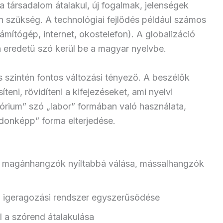
a társadalom átalakul, új fogalmak, jelenségek
n szükség. A technológiai fejlődés például számos
ámítógép, internet, okostelefon). A globalizáció
 eredetű szó kerül be a magyar nyelvbe.
 szintén fontos változási tényező. A beszélők
ni, rövidíteni a kifejezéseket, ami nyelvi
tórium” szó „labor” formában való használata,
jdonképp” forma elterjedése.
 a magánhangzók nyíltabbá válása, mássalhangzók
az igeragozási rendszer egyszerűsödése
l a szórend átalakulása