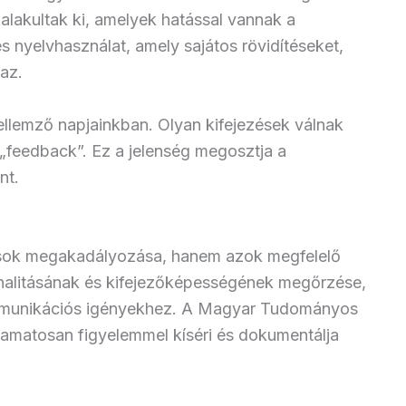
alakultak ki, amelyek hatással vannak a
s nyelvhasználat, amely sajátos rövidítéseket,
maz.
ellemző napjainkban. Olyan kifejezések válnak
, „feedback”. Ez a jelenség megosztja a
nt.
ások megakadályozása, hanem azok megfelelő
onalitásának és kifejezőképességének megőrzése,
mmunikációs igényekhez. A Magyar Tudományos
amatosan figyelemmel kíséri és dokumentálja