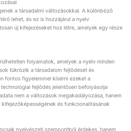
kozásai
genek a társadalmi változásokkal. A különböző
érő lehet, és ez is hozzájárul a nyelv
osan új kifejezéseket hoz létre, amelyek egy része
erülhetetlen folyamatok, amelyek a nyelv minden
sok tükrözik a társadalom fejlődését és
n fontos figyelemmel kísérni ezeket a
 technológiai fejlődés jelentősen befolyásolja
eladata nem a változások megakadályozása, hanem
lv kifejezőképességének és funkcionalitásának
emcsak nyelvészeti szempontból érdekes, hanem