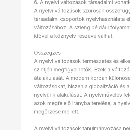
6. A nyelvi változások társadalmi vonat
A nyelvi változások szorosan összefüg
társadalmi csoportok nyelvhasználata elt
változásához. A szleng például folyamat
idővel a köznyelv részévé válhat.
Összegzés
A nyelvi változások természetes és elk
szintjén megfigyelhetők. Ezek a változá
átalakulását. A modern korban különöse
változásokat, hiszen a globalizáció és a
nyelvünk alakulását. A nyelvművelés f
azok megfelelő irányba terelése, a nye
megőrzése mellett.
A nyelvi változások tanulmányozása n