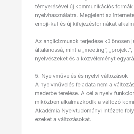
térnyerésével új kommunikációs formák 
nyelvhasználatra. Megjelent az internete
emoji-kat és új kifejezésformákat alkal
Az anglicizmusok terjedése különösen j
általánossá, mint a „meeting”, „projekt”
nyelvészeket és a közvéleményt egyará
5. Nyelvművelés és nyelvi változások
A nyelvművelés feladata nem a változ
mederbe terelése. A cél a nyelv funkci
miközben alkalmazkodik a változó ko
Akadémia Nyelvtudományi Intézete foly
ezeket a változásokat.