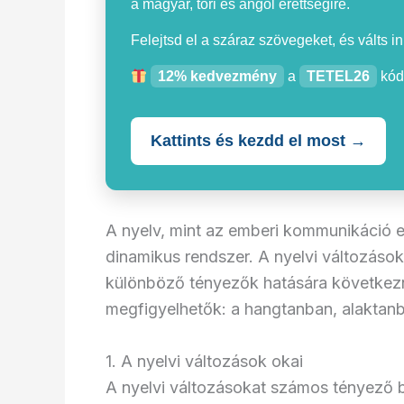
a magyar, töri és angol érettségire.
Felejtsd el a száraz szövegeket, és válts i
12% kedvezmény
a
TETEL26
kód
Kattints és kezdd el most →
A nyelv, mint az emberi kommunikáció 
dinamikus rendszer. A nyelvi változáso
különböző tényezők hatására következn
megfigyelhetők: a hangtanban, alaktan
1. A nyelvi változások okai
A nyelvi változásokat számos tényező b