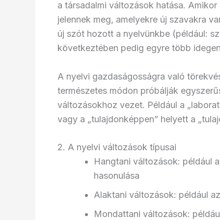
a társadalmi változások hatása. Amikor 
jelennek meg, amelyekre új szavakra va
új szót hozott a nyelvünkbe (például: sz
következtében pedig egyre több idegen
A nyelvi gazdaságosságra való törekvés
természetes módon próbálják egyszerűsíte
változásokhoz vezet. Például a „labora
vagy a „tulajdonképpen” helyett a „tula
2. A nyelvi változások típusai
Hangtani változások: például
hasonulása
Alaktani változások: például 
Mondattani változások: példáu