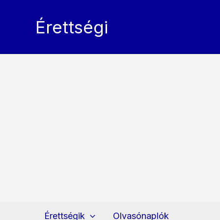
Skip
to
Érettségi
content
Érettségik
Olvasónaplók