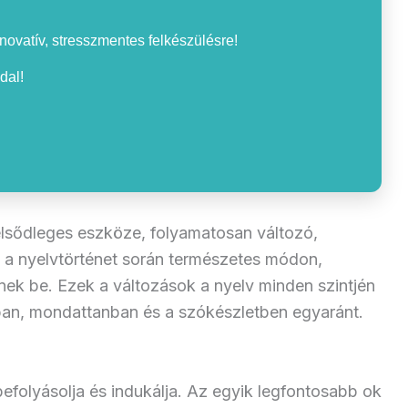
nnovatív, stresszmentes felkészülésre!
dal!
elsődleges eszköze, folyamatosan változó,
k a nyelvtörténet során természetes módon,
ek be. Ezek a változások a nyelv minden szintjén
ban, mondattanban és a szókészletben egyaránt.
efolyásolja és indukálja. Az egyik legfontosabb ok