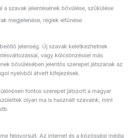
ul a szavak jelentésének bővülése, szűkülése
vak megjelenése, régiek eltűnése
beötlő jelenség. Új szavak keletkezhetnek
entésváltozással, vagy kölcsönzéssel más
nek bővülésében jelentős szerepet játszanak az
ol nyelvből átvett kifejezések.
különösen fontos szerepet játszott a magyar
zülettek olyan ma is használt szavaink, mint
stb.
me felgyorsult. Az internet és a közösségi média