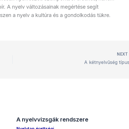
 bír. A nyelv változásainak megértése segít
iszen a nyelv a kultúra és a gondolkodás tükre.
NEX
A kétnyelvűség típus
A nyelvvizsgák rendszere
Nyelvtan érettségi