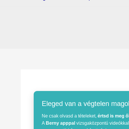
Eleged van a végtelen mago
Ne csak olvasd a tételeket,
értsd is meg ő
A
Berny apppal
vizsgaközpontú videókkal, 