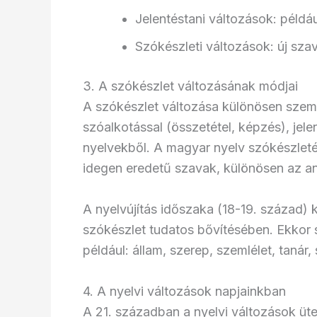
Jelentéstani változások: példá
Szókészleti változások: új sza
3. A szókészlet változásának módjai
A szókészlet változása különösen szem
szóalkotással (összetétel, képzés), jel
nyelvekből. A magyar nyelv szókészleté
idegen eredetű szavak, különösen az ang
A nyelvújítás időszaka (18-19. század) 
szókészlet tudatos bővítésében. Ekkor s
például: állam, szerep, szemlélet, tanár, 
4. A nyelvi változások napjainkban
A 21. században a nyelvi változások üte