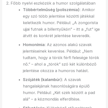
2. Főbb nyelvi eszközök a humor szolgálatában
Többértelműség (poliszémia)
: Amikor
egy szó több jelentése közötti játékkal
keletkezik humor. Például: „A zongorista
ujjai futnak a billentyűkön” – itt a „fut” ige
átvitt és konkrét jelentése keveredik.
Homonímia
: Az azonos alakú szavak
jelentéseinek keverése. Például: „Nem
tudtam, hogy a török férfi felesége török
nő.” – ahol a „török” szó két különböző
jelentése okozza a humoros hatást.
Szójáték (kalambúr)
: A szavak
hangalakjának hasonlóságára épülő
humor. Például: „Két szék között a pad
alá” – a közmondás elferdítése.