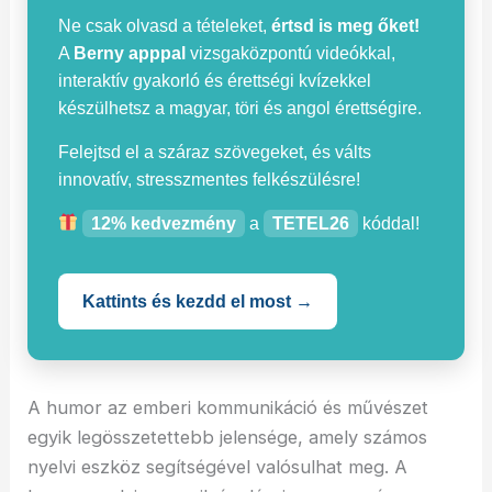
Ne csak olvasd a tételeket,
értsd is meg őket!
A
Berny apppal
vizsgaközpontú videókkal,
interaktív gyakorló és érettségi kvízekkel
készülhetsz a magyar, töri és angol érettségire.
Felejtsd el a száraz szövegeket, és válts
innovatív, stresszmentes felkészülésre!
12% kedvezmény
a
TETEL26
kóddal!
Kattints és kezdd el most →
A humor az emberi kommunikáció és művészet
egyik legösszetettebb jelensége, amely számos
nyelvi eszköz segítségével valósulhat meg. A