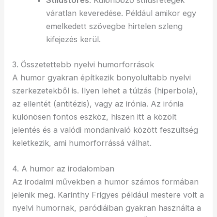
Stílustörés
: Különböző stílusrétegek
váratlan keveredése. Például amikor egy
emelkedett szövegbe hirtelen szleng
kifejezés kerül.
3. Összetettebb nyelvi humorforrások
A humor gyakran építkezik bonyolultabb nyelvi
szerkezetekből is. Ilyen lehet a túlzás (hiperbola),
az ellentét (antitézis), vagy az irónia. Az irónia
különösen fontos eszköz, hiszen itt a közölt
jelentés és a valódi mondanivaló között feszültség
keletkezik, ami humorforrássá válhat.
4. A humor az irodalomban
Az irodalmi művekben a humor számos formában
jelenik meg. Karinthy Frigyes például mestere volt a
nyelvi humornak, paródiáiban gyakran használta a