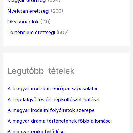
Magyar érettségi
(624)
Nyelvtan érettségi
(200)
Olvasónaplók
(110)
Történelem érettségi
(602)
Legutóbbi tételek
A magyar irodalom európai kapcsolatai
A népdalgyűjtés és népköltészet hatása
A magyar irodalmi folyóiratok szerepe
A magyar dráma történetének főbb állomásai
A magyar epika fejlődése