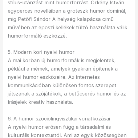
stílus-utánzást mint humorforrást. Örkény István
egyperces novelláiban a groteszk humor dominál,
míg Petőfi Sándor A helység kalapácsa című
művében az eposzi kellékek túlzó használata válik
humorformáló eszközzé.
5. Modern kori nyelvi humor
A mai korban új humorformák is megjelentek,
például a mémek, amelyek gyakran építenek a
nyelvi humor eszközeire. Az internetes
kommunikációban különösen fontos szerepet
játszanak a szójátékok, a betűcserés humor és az
írásjelek kreatív használata.
6. A humor szociolingvisztikai vonatkozásai
A nyelvi humor erősen függ a társadalmi és
kulturális kontextustól. Ami az egyik közösségben