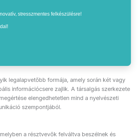
nnovatív, stresszmentes felkészülésre!
dal!
yik legalapvetőbb formája, amely során két vagy
ális információcsere zajlik. A társalgás szerkezete
megértése elengedhetetlen mind a nyelvészeti
nikáció szempontjából.
 amelyben a résztvevők felváltva beszélnek és