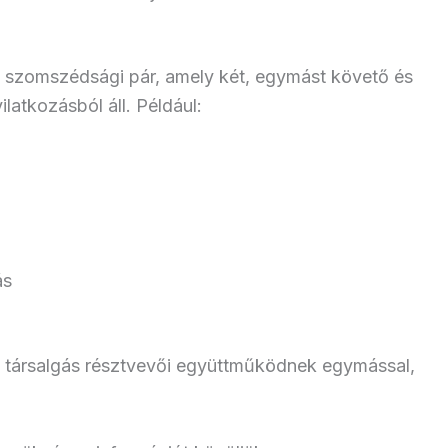
a szomszédsági pár, amely két, egymást követő és
atkozásból áll. Például:
ás
a társalgás résztvevői együttműködnek egymással,