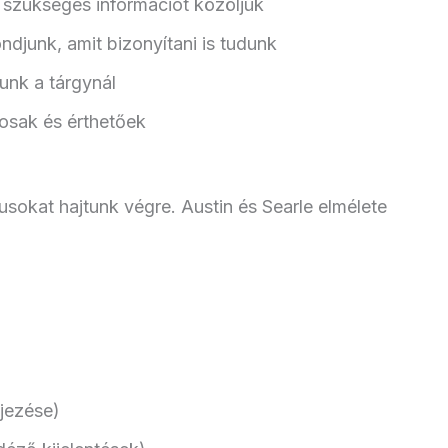
szükséges információt közöljük
djunk, amit bizonyítani is tudunk
nk a tárgynál
osak és érthetőek
sokat hajtunk végre. Austin és Searle elmélete
jezése)