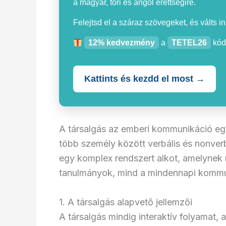
a magyar, töri és angol érettségire.
Felejtsd el a száraz szövegeket, és válts i
12% kedvezmény
a
TETEL26
kód
Kattints és kezdd el most →
A társalgás az emberi kommunikáció eg
több személy között verbális és nonverb
egy komplex rendszert alkot, amelynek 
tanulmányok, mind a mindennapi kommu
1. A társalgás alapvető jellemzői
A társalgás mindig interaktív folyamat,