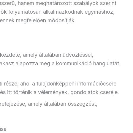
enszerű, hanem meghatározott szabályok szerint
vevők folyamatosan alkalmazkodnak egymáshoz,
 ennek megfelelően módosítják
kezdete, amely általában üdvözléssel,
zakasz alapozza meg a kommunikáció hangulatát
 része, ahol a tulajdonképpeni információcsere
, és itt történik a vélemények, gondolatok cseréje.
efejezése, amely általában összegzést,
usa