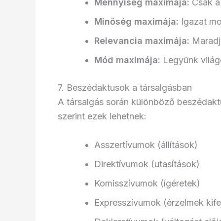
Mennyiség maximája:
Csak a 
Minőség maximája:
Igazat mon
Relevancia maximája:
Maradju
Mód maximája:
Legyünk világ
7. Beszédaktusok a társalgásban
A társalgás során különböző beszédaktu
szerint ezek lehetnek:
Asszertívumok (állítások)
Direktívumok (utasítások)
Komisszívumok (ígéretek)
Expresszívumok (érzelmek kife