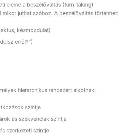
ti eleme a beszélőváltás (turn-taking)
mikor juthat szóhoz. A beszélőváltás történhet:
taktus, kézmozdulat)
dolsz erről?”)
melyek hierarchikus rendszert alkotnak:
tkozások szintje
rok és szekvenciák szintje
és szerkezeti szintje