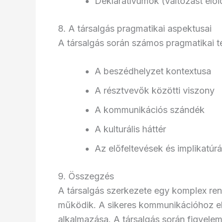
Deklaratívumok (változást elői
8. A társalgás pragmatikai aspektusai
A társalgás során számos pragmatikai té
A beszédhelyzet kontextusa
A résztvevők közötti viszony
A kommunikációs szándék
A kulturális háttér
Az előfeltevések és implikatúr
9. Összegzés
A társalgás szerkezete egy komplex ren
működik. A sikeres kommunikációhoz el
alkalmazása. A társalgás során figyelem