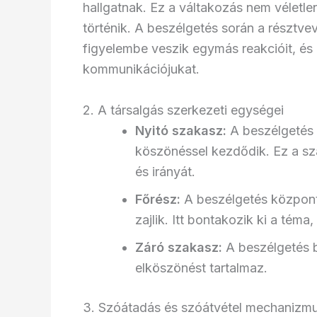
hallgatnak. Ez a váltakozás nem véletl
történik. A beszélgetés során a részt
figyelembe veszik egymás reakcióit, és
kommunikációjukat.
2. A társalgás szerkezeti egységei
Nyitó szakasz:
A beszélgetés 
köszönéssel kezdődik. Ez a s
és irányát.
Főrész:
A beszélgetés központi
zajlik. Itt bontakozik ki a téma
Záró szakasz:
A beszélgetés b
elköszönést tartalmaz.
3. Szóátadás és szóátvétel mechanizm