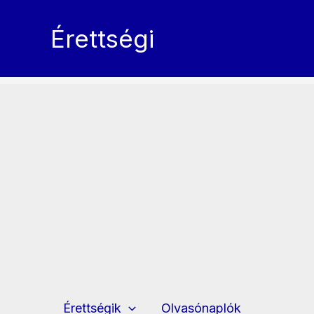
Skip
to
Érettségi
content
Érettségik
Olvasónaplók