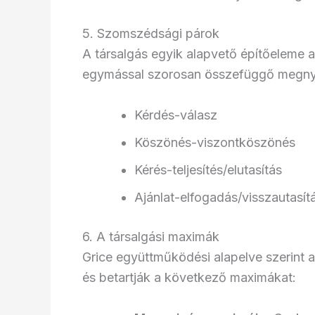
5. Szomszédsági párok
A társalgás egyik alapvető építőeleme 
egymással szorosan összefüggő megnyil
Kérdés-válasz
Köszönés-viszontköszönés
Kérés-teljesítés/elutasítás
Ajánlat-elfogadás/visszautasít
6. A társalgási maximák
Grice együttműködési alapelve szerint 
és betartják a következő maximákat: