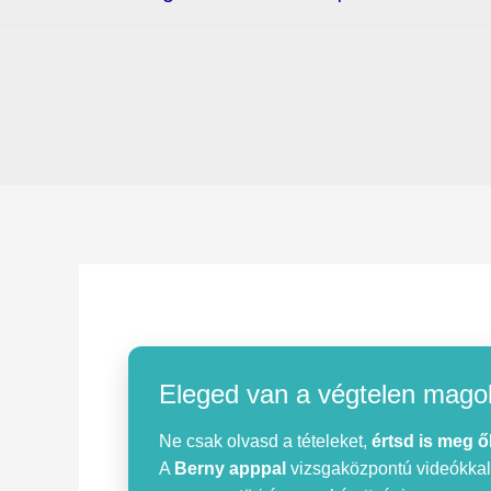
Eleged van a végtelen mago
Ne csak olvasd a tételeket,
értsd is meg ő
A
Berny apppal
vizsgaközpontú videókkal, 