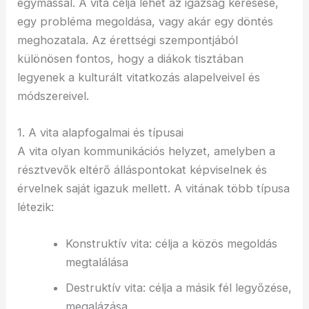
egymással. A vita célja lehet az igazság keresése,
egy probléma megoldása, vagy akár egy döntés
meghozatala. Az érettségi szempontjából
különösen fontos, hogy a diákok tisztában
legyenek a kulturált vitatkozás alapelveivel és
módszereivel.
1. A vita alapfogalmai és típusai
A vita olyan kommunikációs helyzet, amelyben a
résztvevők eltérő álláspontokat képviselnek és
érvelnek saját igazuk mellett. A vitának több típusa
létezik:
Konstruktív vita: célja a közös megoldás
megtalálása
Destruktív vita: célja a másik fél legyőzése,
megalázása