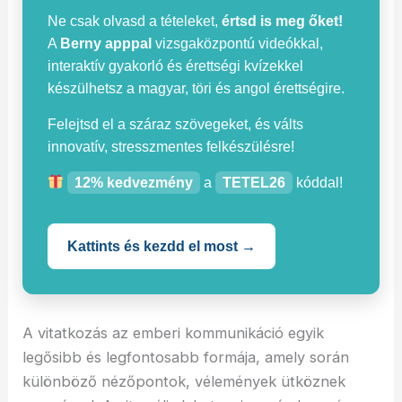
Ne csak olvasd a tételeket,
értsd is meg őket!
A
Berny apppal
vizsgaközpontú videókkal,
interaktív gyakorló és érettségi kvízekkel
készülhetsz a magyar, töri és angol érettségire.
Felejtsd el a száraz szövegeket, és válts
innovatív, stresszmentes felkészülésre!
12% kedvezmény
a
TETEL26
kóddal!
Kattints és kezdd el most →
A vitatkozás az emberi kommunikáció egyik
legősibb és legfontosabb formája, amely során
különböző nézőpontok, vélemények ütköznek