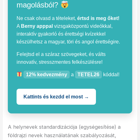
magolásból?
Ne csak olvasd a tételeket,
értsd is meg őket!
A
Berny apppal
vizsgaközpontú videókkal,
interaktív gyakorló és érettségi kvízekkel
készülhetsz a magyar, töri és angol érettségire.
Felejtsd el a száraz szövegeket, és válts
innovatív, stresszmentes felkészülésre!
12% kedvezmény
a
TETEL26
kóddal!
Kattints és kezdd el most →
A helynevek standardizációja (egységesítése) a
földrajzi nevek használatának szabályozását,