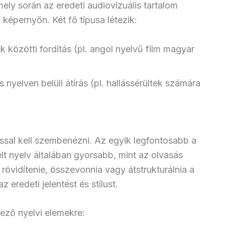
mely során az eredeti audiovizuális tartalom
 képernyőn. Két fő típusa létezik:
vek közötti fordítás (pl. angol nyelvű film magyar
os nyelven belüli átírás (pl. hallássérültek számára
ással kell szembenézni. Az egyik legfontosabb a
t nyelv általában gyorsabb, mint az olvasás
rövidítenie, összevonnia vagy átstrukturálnia a
eredeti jelentést és stílust.
kező nyelvi elemekre: