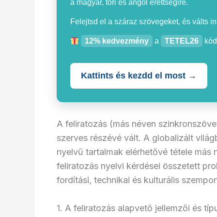
a magyar, töri és angol érettségire.
Felejtsd el a száraz szövegeket, és válts i
12% kedvezmény
a
TETEL26
kód
Kattints és kezdd el most →
A feliratozás (más néven szinkronszöveg
szerves részévé vált. A globalizált vil
nyelvű tartalmak elérhetővé tétele má
feliratozás nyelvi kérdései összetett p
fordítási, technikai és kulturális szempon
1. A feliratozás alapvető jellemzői és típ