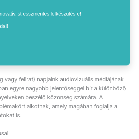
nnovatív, stresszmentes felkészülésre!
dal!
 vagy felirat) napjaink audiovizuális médiájának
ágban egyre nagyobb jelentőséggel bír a különböző
s nyelveken beszélő közönség számára. A
roblémakört alkotnak, amely magában foglalja a
tokat is.
usai