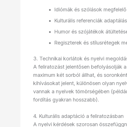
Idiómák és szólások megfelelő 
Kulturális referenciák adaptálá
Humor és szójátékok átültetés
Regiszterek és stílusrétegek m
3. Technikai korlátok és nyelvi megold
A feliratozást jelentősen befolyásolják a
maximum két sorból állhat, és soronként
kihívásokat jelent, különösen olyan nye
vannak a nyelvek tömörségében (példáu
fordítás gyakran hosszabb).
4. Kulturális adaptáció a feliratozásban
A nyelvi kérdések szorosan összefüggne