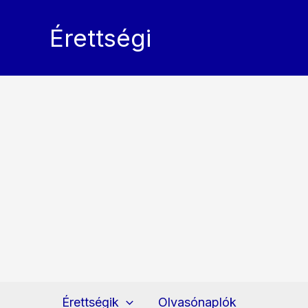
Skip
to
Érettségi
content
Érettségik
Olvasónaplók