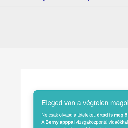
Eleged van a végtelen mago
Ne csak olvasd a tételeket,
értsd is meg ő
A
Berny apppal
vizsgaközpontú videókkal, 