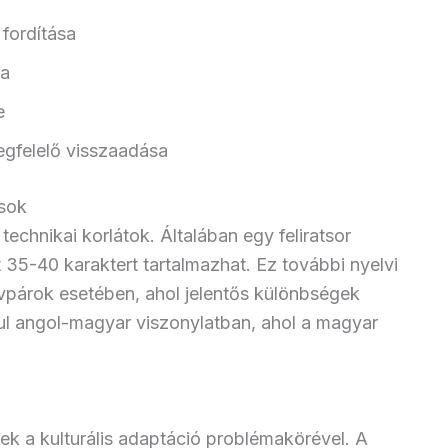
fordítása
sa
e
egfelelő visszaadása
ások
 technikai korlátok. Általában egy feliratsor
 35-40 karaktert tartalmazhat. Ez további nyelvi
lvpárok esetében, ahol jelentős különbségek
l angol-magyar viszonylatban, ahol a magyar
k a kulturális adaptáció problémakörével. A