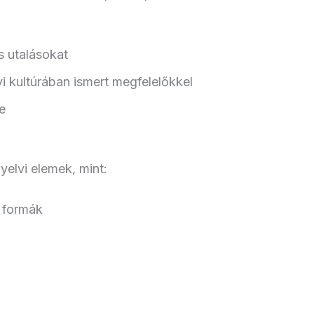
is utalásokat
vi kultúrában ismert megfelelőkkel
e
yelvi elemek, mint:
 formák