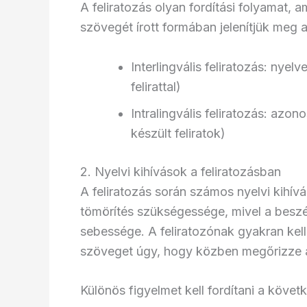
A feliratozás olyan fordítási folyamat, a
szövegét írott formában jelenítjük meg a
Interlingvális feliratozás: nyel
felirattal)
Intralingvális feliratozás: azon
készült feliratok)
2. Nyelvi kihívások a feliratozásban
A feliratozás során számos nyelvi kihív
tömörítés szükségessége, mivel a beszél
sebessége. A feliratozónak gyakran kell 
szöveget úgy, hogy közben megőrizze az 
Különös figyelmet kell fordítani a követ